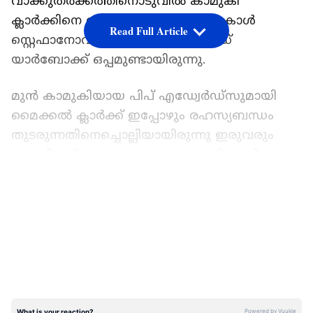
വാക്കുതര്‍ക്കത്തിനൊടുവില്‍ കാമുകി
ക്ലാര്‍ക്കിനെ തല്ലിയത്. സഹോദരന്‍ കാള്‍
Read Full Article
സ്റ്റെഫാനോവിച്ചും ഈ സമയം ജേഡ്
യാര്‍ബോക്ക് ഒപ്പമുണ്ടായിരുന്നു.
മുന്‍ കാമുകിയായ പിപ് എഡ്വേര്‍ഡ്സുമായി
മൈക്കല്‍ ക്ലാര്‍ക്ക് ഇപ്പോഴും രഹസ്യബന്ധം
തുടരുന്നതിനെച്ചൊല്ലിയായിരുന്നു ഇരുവരും
കലഹിച്ചത്. ആരോപണം ആദ്യം നിഷേധിച്ച
ക്ലാര്‍ക്കിന് മുമ്പില്‍ ജേഡ് മെസേജുകള്‍
LATEST VIDEOS
അടക്കമുള്ള തെളിവുകള്‍
നിരത്തിയതോടെയാണ് കലഹം അടിയായി
മറായിത്.
'ഇതൊക്കെ എന്ത് തീരുമാനമാണ്?'
ഹാര്‍ദിക്കിന്റെ വിവാദ പുറത്താകലില്‍