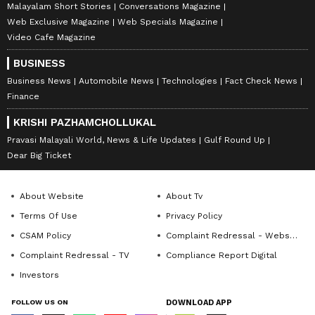
Malayalam Short Stories
Conversations Magazine
Web Exclusive Magazine
Web Specials Magazine
Video Cafe Magazine
BUSINESS
Business News
Automobile News
Technologies
Fact Check News
Finance
KRISHI PAZHAMCHOLLUKAL
Pravasi Malayali World, News & Life Updates
Gulf Round Up
Dear Big Ticket
About Website
About Tv
Terms Of Use
Privacy Policy
CSAM Policy
Complaint Redressal - Website
Complaint Redressal - TV
Compliance Report Digital
Investors
FOLLOW US ON
DOWNLOAD APP