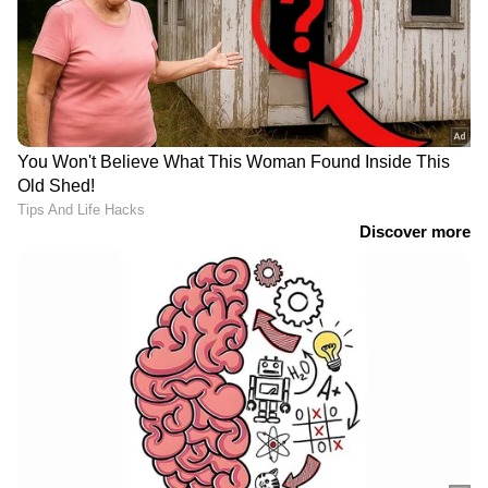
ഇറങ്ങാൻ ഇനിയും സമയമെടുക്കും
News@1PM | ഒരുമണി വാർത്ത
വിശദമായി | 08 August 2026