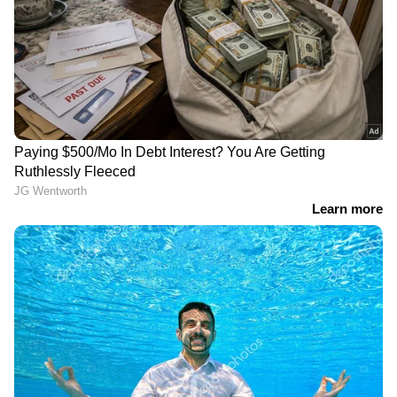
DOWNLOAD APP
ഏഷ്യാനെറ്റ് ന്യൂസ് മലയാളത്തിലൂടെ
Cricket
News
അറിയൂ. നിങ്ങളുടെ പ്രിയ ക്രിക്കറ്റ്ടീ
മുകളുടെ പ്രകടനങ്ങൾ, ആവേശകരമായ
നിമിഷങ്ങൾ, മത്സരം കഴിഞ്ഞുള്ള
വിശകലനങ്ങൾ — എല്ലാം ഇപ്പോൾ
Asianet
News Malayalam
മലയാളത്തിൽ തന്നെ!