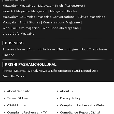
Malayalam Magazines
Malayalam Krishi (Agriculture)
India Art Magazine Malayalam
Malayalam Books
Malayalam Columnist
Magazine Conversations
Culture Magazines
Malayalam Short Stories
Conversations Magazine
Web Exclusive Magazine
Web Specials Magazine
Video Cafe Magazine
BUSINESS
Business News
Automobile News
Technologies
Fact Check News
Finance
KRISHI PAZHAMCHOLLUKAL
Pravasi Malayali World, News & Life Updates
Gulf Round Up
Dear Big Ticket
About Website
About Tv
Terms Of Use
Privacy Policy
CSAM Policy
Complaint Redressal - Website
Complaint Redressal - TV
Compliance Report Digital