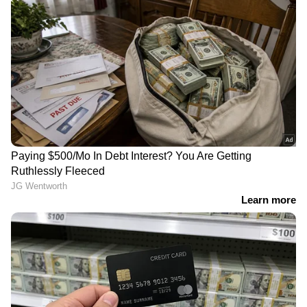
RECOMMENDED STORIES
ശ്രീലങ്കയുടെ സ്പിന്‍
പ്രീതി സിന്‍റയുമായി
കെണി മറികടക്കാൻ
പ്രണയത്തിലായിരുന്നോ?;
തയ്യാറെടുപ്പ് ശക്തമാക്കി
വർഷങ്ങൾ നീണ്ട
ടീം ഇന്ത്യ; 4 യുവ
ഗോസിപ്പുകളിൽ ഒടുവിൽ