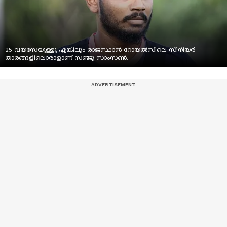
25 വയസേയുള്ളൂ എങ്കിലും രാജസ്ഥാന്‍ റോയൽസിലെ സീനിയര്‍
താരങ്ങളിലൊരാളാണ് സഞ്ജു സാംസൺ.