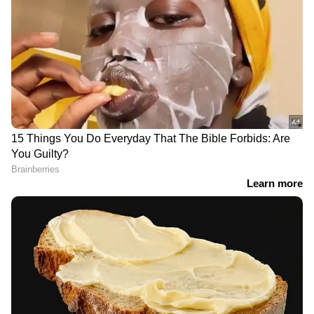
ആഴത്തിലുള്ള വിശകലനവും സമഗ്രമായ
റിപ്പോർട്ടിംഗും — എല്ലാം ഒരൊറ്റ സ്ഥലത്ത്.
ഏത് സമയത്തും, എവിടെയും
വിശ്വസനീയമായ വാർത്തകൾ ലഭിക്കാൻ
Asianet News Malayalam