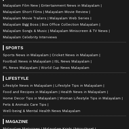
Malayalam Film New
Entertainment News in Malayalam
Malayalam Short Films
Malayalam Movie Review
Malayalam Movie Trailers
Malayalam Web Series
Malayalam Bigg Boss
Box Office Collection Malayalam
Malayalam Songs & Music
Malayalam Miniscreen & TV News
Malayalam Celebrity Interviews
SPORTS
Sports News in Malayalam
Cricket News in Malayalam
Football News in Malayalam
ISL News Malayalam
IPL News Malayalam
World Cup News Malayalam
LIFESTYLE
Lifestyle News in Malayalam
Lifestyle Tips in Malayalam
Food and Recipes in Malayalam
Health News in Malayalam
Home Decor Tips in Malayalam
Woman Lifestyle Tips in Malayalam
Pets & Animals Care Tips
Well-being & Mental Health News Malayalam
MAGAZINE
Malayalam Magazines
Malayalam Krishi (Agriculture)