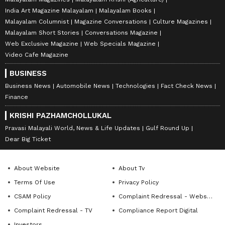
India Art Magazine Malayalam
Malayalam Books
Malayalam Columnist
Magazine Conversations
Culture Magazines
Malayalam Short Stories
Conversations Magazine
Web Exclusive Magazine
Web Specials Magazine
Video Cafe Magazine
BUSINESS
Business News
Automobile News
Technologies
Fact Check News
Finance
KRISHI PAZHAMCHOLLUKAL
Pravasi Malayali World, News & Life Updates
Gulf Round Up
Dear Big Ticket
About Website
About Tv
Terms Of Use
Privacy Policy
CSAM Policy
Complaint Redressal - Website
Complaint Redressal - TV
Compliance Report Digital
Investors