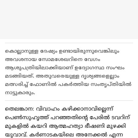
കൊല്ലാനുള്ള ദേഷ്യം ഉണ്ടായിരുന്നുവെങ്കിലും
അവശനായ സോമശേഖറിനെ വേഗം
ആശുപത്രിയിലാക്കിയാണ് ഉദ്യോഗസ്ഥ സംഘം
മടങ്ങിയത്. അതുവരെയുള്ള ദൃശ്യങ്ങളെല്ലാം
മത്സരിച്ച് ഫോണിൽ പകർത്തിയ സംതൃപ്തിയിൽ
നാട്ടുകാരും.
തെലങ്കാന: വിവാഹം കഴിക്കാനാവില്ലെന്ന്
പെൺസുഹൃത്ത് പറഞ്ഞതിന്‍റെ പേരിൽ ടവറിന്
മുകളിൽ കയറി ആത്മഹത്യാ ഭീഷണി മുഴക്കി
യുവാവ്. കർണാടകയിലെ അനേക്കൽ എന്ന