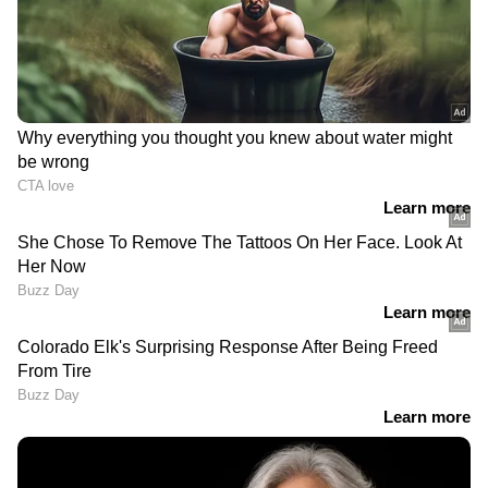
ഏത് സമയത്തും, എവിടെയും
വിശ്വസനീയമായ വാർത്തകൾ ലഭിക്കാൻ
Asianet News Malayalam
മൂന്ന് ഫയർ ആൻറ് റെസ്ക്യൂ ഉദ്യോഗസ്ഥ‌ർ