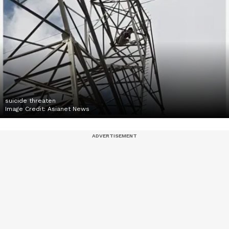
suicide threaten
Image Credit:
Asianet News