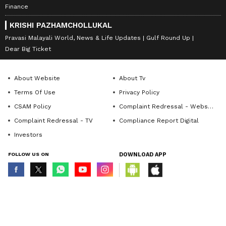
Finance
KRISHI PAZHAMCHOLLUKAL
Pravasi Malayali World, News & Life Updates
Gulf Round Up
Dear Big Ticket
About Website
About Tv
Terms Of Use
Privacy Policy
CSAM Policy
Complaint Redressal - Website
Complaint Redressal - TV
Compliance Report Digital
Investors
FOLLOW US ON
DOWNLOAD APP
© Copyright 2026 Asianxt Digital Technologies Private Limited (Formerly
known as Asianet News Media & Entertainment Private Limited) | All Rights
Reserved