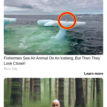
DOWNLOAD APP
ഇന്ത്യയിലെയും ലോകമെമ്പാടുമുള്ള എല്ലാ
Crime News
അറിയാൻ എപ്പോഴും
ഏഷ്യാനെറ്റ് ന്യൂസ് വാർത്തകൾ.
Malayalam
News
തത്സമയ അപ്‌ഡേറ്റുകളും
ആഴത്തിലുള്ള വിശകലനവും സമഗ്രമായ
റിപ്പോർട്ടിംഗും — എല്ലാം ഒരൊറ്റ സ്ഥലത്ത്.