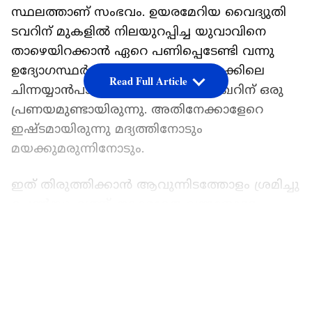
സ്ഥലത്താണ് സംഭവം. ഉയരമേറിയ വൈദ്യുതി
ടവറിന് മുകളിൽ നിലയുറപ്പിച്ച യുവാവിനെ
താഴെയിറക്കാൻ ഏറെ പണിപ്പെടേണ്ടി വന്നു
ഉദ്യോഗസ്ഥർക്ക്. അനേക്കൽ താലൂക്കിലെ
Read Full Article
ചിന്നയ്യാൻപാളയത്തിലെ സോമശേഖറിന് ഒരു
പ്രണയമുണ്ടായിരുന്നു. അതിനേക്കാളേറെ
ഇഷ്ടമായിരുന്നു മദ്യത്തിനോടും
മയക്കുമരുന്നിനോടും.
ഇത് തിരുത്തിക്കാൻ ആവുന്നിടത്തോളം ശ്രമിച്ചു
പെൺസുഹൃത്ത്. നടക്കാതെ വന്നതോടെ
സോമശേഖറിനോട് ഗുഡ് ബൈ പറ‌ഞ്ഞു.
LATEST VIDEOS
ഇതോടെ നിയന്ത്രണം വിട്ട സോമശേഖർ
രണ്ടെണ്ണം അകത്താക്കി നേരെ യുവതിയുടെ
വീട്ടിലെത്തി അടിച്ചുതകർത്തു! എന്നിട്ടും കലി
തീരാതെ, വീടിനടുത്തുള്ള കൂറ്റൻ ഹൈ-