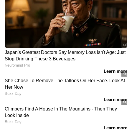
എടുത്തുമാറ്റിയ 3
നടൻ വിനായകനെതിരെ
സീനുകള്‍'; സിബി മലയില്‍
കേസെടുത്ത് പൊലീസ്
പറയുന്നു
32 വര്‍ഷത്തിന് ശേഷം
പവർഫുൾ ആക്ഷൻ,
പീക്ക് കോമ്പോ ലോഡിം​ഗ്,
പവർഫുൾ
മമ്മൂട്ടിക്കൊപ്പം നസീറുദ്ദീന്‍
പെർഫോമൻസ്; ഹീസ്റ്റ്
ഷാ; ഔദ്യോഗിക
ത്രില്ലറിൽ ഒതുങ്ങാത്ത 'ഐ
പ്രഖ്യാപനം
നോബഡി'; റിവ്യൂ