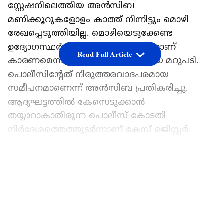
സ്റ്റേഷനിലെത്തിയ അന്‍സിബ
മണിക്കൂറുകളോളം കാത്ത് നിന്നിട്ടും മൊഴി
രേഖപ്പെടുത്തിയില്ല. മൊഴിയെടുക്കേണ്ട
ഉദ്യോഗസ്ഥര്‍ സ്റ്റേഷനില്‍ ഇല്ലാത്തതാണ്
Read Full Article
കാരണമെന്നാണ് പൊലീസ് നൽകിയ മറുപടി.
പൊലീസിന്‍റേത് നിരുത്തരവാദപരമായ
സമീപനമാണെന്ന് അന്‍സിബ പ്രതികരിച്ചു.
ആദ്യഘട്ടത്തില്‍ കേസെടുക്കാന്‍
തയ്യാറാകാതിരുന്ന പൊലീസ് കോടതി
നിര്‍ദേശത്തെത്തുടര്‍ന്നാണ് കേസ് രജിസ്റ്റര്‍
ചെയ്തത്. സ്ത്രീത്വത്തെ അപമാനിക്കല്‍,
മതവികാരം വ്രണപ്പെടുത്തല്‍ ഉള്‍പ്പെടെ
LATEST VIDEOS
ജാമ്യമില്ലാവകുപ്പുകളിലാണ് ടിനി ടോമിനെതിരെ
കേസെടുത്തിരിക്കുന്നത്.
ഏഷ്യാനെറ്റ് ന്യൂസ് പ്രധാന വാർത്താ സ്രോതസായി
തെരഞ്ഞെടുക്കുക