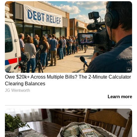
LATEST VIDEOS
അർജുൻ ആയങ്കിയുടെ
സോഷ്യൽമീഡിയ കൈകാര്യം
ചെയ്തത് സഹോദരൻ; അ‍ജയ്
ആയങ്കി അറസ്റ്റിൽ | Arjun Aayanki
അർജുൻ ആയങ്കിക്ക് കാപ്പ
കുരുക്ക്?; ഒടുവിൽ കാപ്പ
ചുമത്താൻ നീക്കവുമായി പൊലീസ്
| Arjun Aayanki | Kannur