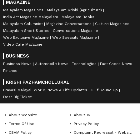
MAGAZINE
Malayalam Magazines
Malayalam Krishi (Agriculture)
India Art Magazine Malayalam
Malayalam Books
Malayalam Columnist
Magazine Conversations
Culture Magazines
Malayalam Short Stories
Conversations Magazine
Web Exclusive Magazine
Web Specials Magazine
Video Cafe Magazine
BUSINESS
Business News
Automobile News
Technologies
Fact Check News
Finance
KRISHI PAZHAMCHOLLUKAL
Pravasi Malayali World, News & Life Updates
Gulf Round Up
Dear Big Ticket
About Website
About Tv
Terms Of Use
Privacy Policy
CSAM Policy
Complaint Redressal - Website