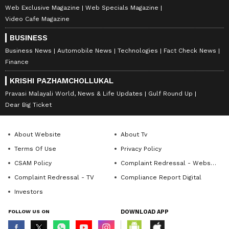
Web Exclusive Magazine
Web Specials Magazine
Video Cafe Magazine
BUSINESS
Business News
Automobile News
Technologies
Fact Check News
Finance
KRISHI PAZHAMCHOLLUKAL
Pravasi Malayali World, News & Life Updates
Gulf Round Up
Dear Big Ticket
About Website
About Tv
Terms Of Use
Privacy Policy
CSAM Policy
Complaint Redressal - Website
Complaint Redressal - TV
Compliance Report Digital
Investors
FOLLOW US ON
DOWNLOAD APP