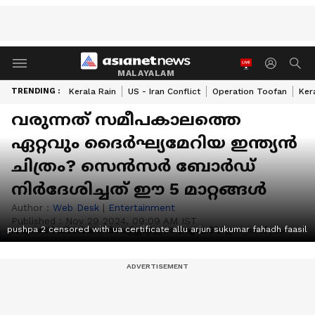
MALAYALAM
TRENDING :
Kerala Rain
US - Iran Conflict
Operation Toofan
Ker
വരുന്നത് സമീപകാലത്തെ
ഏറ്റവും ദൈര്‍ഘ്യമേറിയ ഇന്ത്യന്‍
ചിത്രം? സെന്‍സര്‍ ബോര്‍ഡ്
നിര്‍ദേശിച്ചത് ഈ 5 മാറ്റങ്ങള്‍
Author :
Web Desk
|
Entertainment
Published :
Nov 29 2024, 09:09 AM IST
pushpa 2 censored with ua certificate allu arjun sukumar fahadh faasil