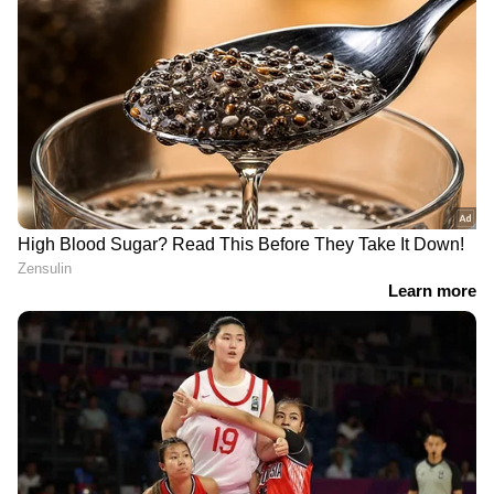
ചിത്രത്തില്‍ ഫഹദ് ഫാസില്‍ ആണ്
പ്രതിനായകന്‍. ഫഹദിന്‍റെ കഥാപാത്രത്തിന്
ആദ്യ ഭാഗത്തേക്കാള്‍ പ്രാധാന്യം സീക്വലില്‍
ഉണ്ടാവുമെന്നാണ് അറിയുന്നത്.
DOWNLOAD APP
സിനിമകളിൽ നിന്ന്
Malayalam OTT Release
വരെ,
Bigg Boss Malayalam Season 7
മുതൽ
Mollywood Celebrity news
,
Exclusive
Interview
വരെ — എല്ലാ
Entertainment
News
ഒരൊറ്റ ക്ലിക്കിൽ. ഏറ്റവും പുതിയ
Movie Release
,
Malayalam Movie Review
,
Box Office Collection
— എല്ലാം ഇപ്പോൾ
നിങ്ങളുടെ മുന്നിൽ. എപ്പോഴും എവിടെയും