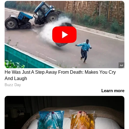
ALSO READ : ഹാസ്യത്തിന് പ്രാധാന്യമുള്ള
ആക്ഷന്‍ എന്‍റര്‍ടെയ്‍നറുമായി സൂര്യ; ആര്‍
ജെ ബാലാജി ചിത്രത്തിന് തുടക്കം
നായകന്‍ ലോകേഷ് നാളെ
ഡോ. കൃഷ്ണ പ്രിയദർശൻ
മുതല്‍; 'ഡിസി' അവസാന
രചനയും സംവിധാനവും
പ്രൊമോ വീഡിയോ എത്തി
നിർവഹിച്ച 'ആലി'
റിലീസിനൊരുങ്ങുന്നു
ഏഷ്യാനെറ്റ് ന്യൂസ് ലൈവ് കാണാം
'ദ പാരഡൈസ്'
അഭിനയരംഗത്തെ