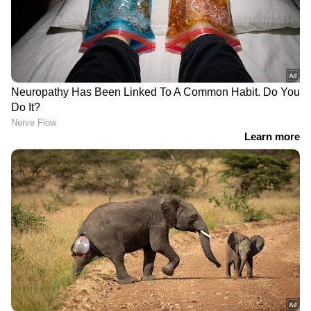
റിലീസിനൊരുങ്ങുന്നു;
'തുടക്കം'; വിസ്‍മയ
നാനി ചിത്രത്തിന്റെ ടീസർ
മോഹന്‍ലാലിന്
പുറത്ത്
ആശംസകളുമായി മമ്മൂട്ടി
LATEST VIDEOS
9 At Nine Malayalam News |
വാർത്തകൾ വിശദമായി | 06 August
2026
'ഏരിയ കമ്മിറ്റി ഓഫീസ്
നിർമ്മാണത്തിൽ അവതരിപ്പിച്ച
കണക്കിൽ മാസങ്ങൾക്കുശേഷം
ലക്ഷങ്ങൾ കൂടിയതെങ്ങനെ?'