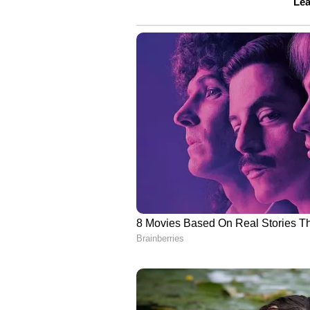
അന്വേഷിച്ചാല്‍ കണ്ടെത്തീടും പുണ്
സാഗരത്തിന്‍ തിരയെ വെന്ന കർമ്
നിന്‍ കഥ കേട്ടലിഞ്ഞിടാത്ത മനം
നിൻ്റെ രാജ്യം വന്നു ചേരും പുലരി 
എന്നെഴുതിയ എന്നെയും ക്രിസ്തുവ
സ്വാധീനിച്ചിട്ടുണ്ട്. അതുകൊണ്ട
എവിടെയാകുന്നു?" എന്ന ഈ പുസ്തകവ
ഏറ്റവും വലിയ ഗുരു യേശുക്രിസ്തു
പല പ്രഭാഷണങ്ങളിലും അഭിമുഖങ്ങളിലും
പിതാവിന്റെ പൂർണ്ണമായ പേര് പറഞ
കത്തോലിക്കാക്കാരനാ'യ യുവ നേതാ
മറ്റുള്ളവരും ഈ പുസ്തകം വായിക്