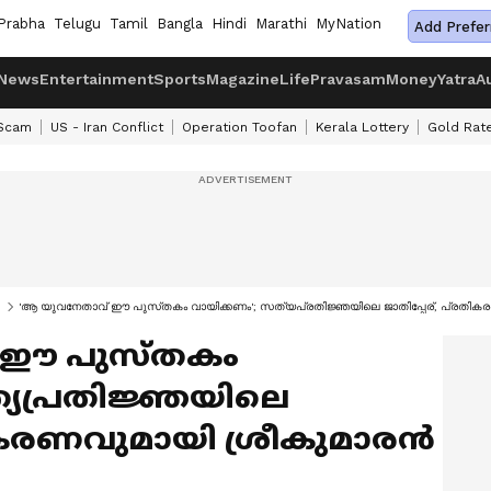
Prabha
Telugu
Tamil
Bangla
Hindi
Marathi
MyNation
Add Prefer
News
Entertainment
Sports
Magazine
Life
Pravasam
Money
Yatra
A
 Scam
US - Iran Conflict
Operation Toofan
Kerala Lottery
Gold Rat
'ആ യുവനേതാവ് ഈ പുസ്‍തകം വായിക്കണം'; സത്യപ്രതിജ്ഞയിലെ ജാതിപ്പേര്, പ്രതികരണവ
 ഈ പുസ്‍തകം
്യപ്രതിജ്ഞയിലെ
തികരണവുമായി ശ്രീകുമാരന്‍