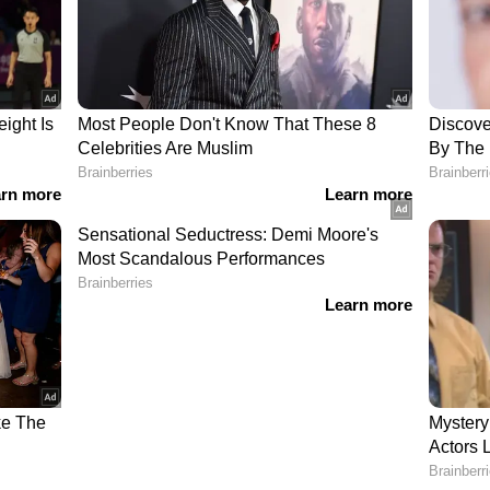
..
പുഷ്പമേ
ാരമേ
്ണു കണ്ണാണോ?
തു കാതാണോ?