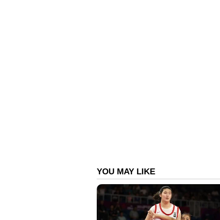
ഡി സി ബുക്ക്സ് ആണ് ഈ കൃതി പ്രസിദ
കൊണ്ടു വിറ്റഴിഞ്ഞു. രണ്ടാം പതിപ്