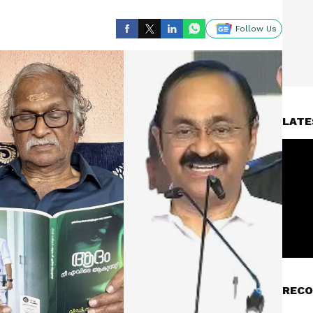
Follow Us
LATE
RECO