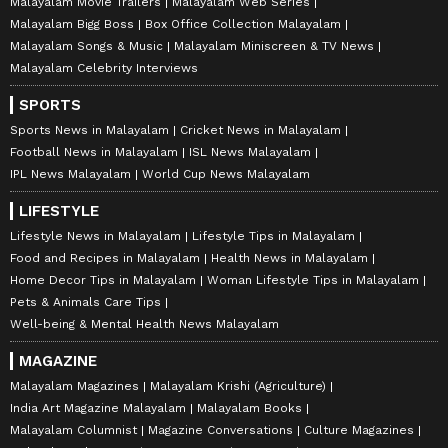
Malayalam Movie Trailers
Malayalam Web Series
Malayalam Bigg Boss
Box Office Collection Malayalam
Malayalam Songs & Music
Malayalam Miniscreen & TV News
Malayalam Celebrity Interviews
SPORTS
Sports News in Malayalam
Cricket News in Malayalam
Football News in Malayalam
ISL News Malayalam
IPL News Malayalam
World Cup News Malayalam
LIFESTYLE
Lifestyle News in Malayalam
Lifestyle Tips in Malayalam
Food and Recipes in Malayalam
Health News in Malayalam
Home Decor Tips in Malayalam
Woman Lifestyle Tips in Malayalam
Pets & Animals Care Tips
Well-being & Mental Health News Malayalam
MAGAZINE
Malayalam Magazines
Malayalam Krishi (Agriculture)
India Art Magazine Malayalam
Malayalam Books
Malayalam Columnist
Magazine Conversations
Culture Magazines