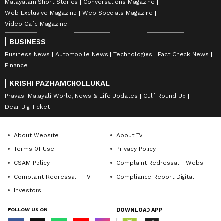
Malayalam Short Stories
Conversations Magazine
Web Exclusive Magazine
Web Specials Magazine
Video Cafe Magazine
BUSINESS
Business News
Automobile News
Technologies
Fact Check News
Finance
KRISHI PAZHAMCHOLLUKAL
Pravasi Malayali World, News & Life Updates
Gulf Round Up
Dear Big Ticket
About Website
About Tv
Terms Of Use
Privacy Policy
CSAM Policy
Complaint Redressal - Website
Complaint Redressal - TV
Compliance Report Digital
Investors
FOLLOW US ON
DOWNLOAD APP