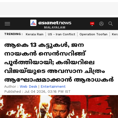
MALAYALAM
TRENDING :
Kerala Rain
US - Iran Conflict
Operation Toofan
Ker
ആകെ 13 കട്ടുകൾ, ജന
നായകൻ സെൻസറിങ്ങ്
പൂർത്തിയായി; കരിയറിലെ
വിജയ്‌യുടെ അവസാന ചിത്രം
ആഘോഷമാക്കാൻ ആരാധകർ
Author :
Web Desk
|
Entertainment
Published :
Jul 04 2026, 03:16 PM IST