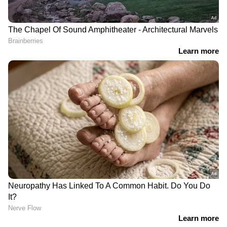
രണ്ടാം വരവിലും
അഡ്വാന്‍സ് ബുക്കിംഗ് ഒരു
'സേതുമാധവനെ'
വര്‍ഷം മുന്‍പ്, ഇന്ന്
സ്വീകരിച്ചോ പ്രേക്ഷകര്‍?
ടിക്കറ്റൊന്നിന് ബ്ലാക്കില്‍
'കിരീടം' ആദ്യ 2 ദിവസം
47,000 രൂപ! മറ്റൊരു
നേടിയ കളക്ഷന്‍
ചിത്രത്തിനുമില്ലാത്ത
ഹൈപ്പില്‍ ആ സിനിമ
LATEST VIDEOS