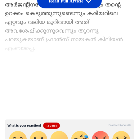
Read Full Article
അർജന്റീനയോടേറ്റ തോൽവി ഇന്നും തന്‍റെ
ഉറക്കം കെടുത്തുന്നുണ്ടെന്നും കരിയറിലെ
ഏറ്റവും വലിയ മുറിവായി അത്
അവശേഷിക്കുന്നുവെന്നും തുറന്നു
പറയുകയാണ് ഫ്രാന്‍സ് നായകന്‍ കിലിയന്‍
എംബാപ്പെ.
ഏഷ്യാനെറ്റ് ന്യൂസ് പ്രധാന വാർത്താ സ്രോതസായി
തെരഞ്ഞെടുക്കുക
LATEST VIDEOS
ഫ്രഞ്ച് മാധ്യമമായ 'ലെ പാരീസിയൻ' ന്
നല്‍കിയ അഭിമുഖത്തിൽ സഹതാരം
ഇബ്രാഹിമ കൊനാട്ടെയാണ് എംബാപ്പെയോട്
2018, 2022 ലോകകപ്പ് ഫൈനലുകളെക്കുറിച്ചുള്ള
ഓർമ്മകളെക്കുറിച്ച് ചോദ്യമുന്നയിച്ചത്. ഞാൻ
ഏറ്റവും കൂടുതൽ ഓർക്കുന്നത് തോറ്റ
ഫൈനലാണ് (2022). ജയിച്ച ഫൈനലിന്‍റെ