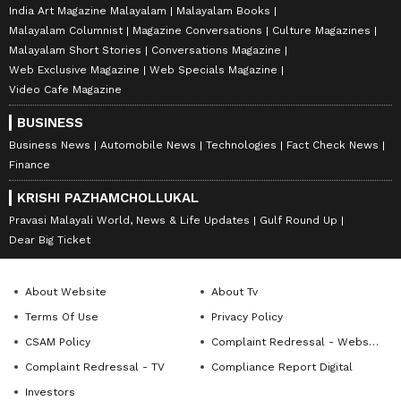
India Art Magazine Malayalam
Malayalam Books
Malayalam Columnist
Magazine Conversations
Culture Magazines
Malayalam Short Stories
Conversations Magazine
Web Exclusive Magazine
Web Specials Magazine
Video Cafe Magazine
BUSINESS
Business News
Automobile News
Technologies
Fact Check News
Finance
KRISHI PAZHAMCHOLLUKAL
Pravasi Malayali World, News & Life Updates
Gulf Round Up
Dear Big Ticket
About Website
About Tv
Terms Of Use
Privacy Policy
CSAM Policy
Complaint Redressal - Website
Complaint Redressal - TV
Compliance Report Digital
Investors