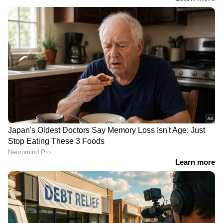
പ്രതിരോധമാണ് ആയുധം,
ബാഴ്സയെ നോവിച്ച്
ഒപ്പം വൊസീന്യയുടെ
പെരേസ്; സില്‍വക്ക്
കൈകളും; സ്‌പെയിനെ
പിന്നാലെ കുക്കുറേയയും,
തളച്ച കേപ് വെർദെ തന്ത്രം
വീണ്ടെടുപ്പിന് റയല്‍
LATEST VIDEOS