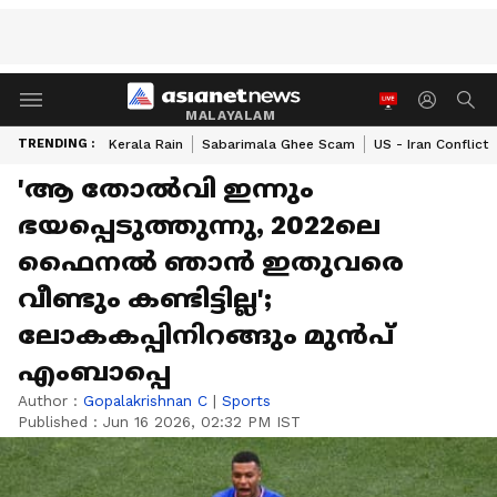
MALAYALAM
TRENDING :
Kerala Rain
Sabarimala Ghee Scam
US - Iran Conflict
'ആ തോൽവി ഇന്നും
ഭയപ്പെടുത്തുന്നു, 2022ലെ
ഫൈനൽ ഞാൻ ഇതുവരെ
വീണ്ടും കണ്ടിട്ടില്ല';
ലോകകപ്പിനിറങ്ങും മുൻപ്
എംബാപ്പെ
Author :
Gopalakrishnan C
|
Sports
Published :
Jun 16 2026, 02:32 PM IST