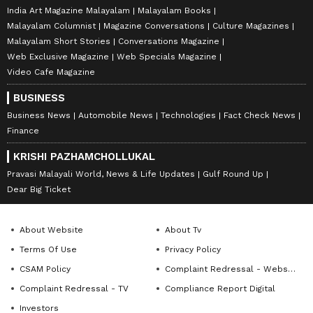
India Art Magazine Malayalam
Malayalam Books
Malayalam Columnist
Magazine Conversations
Culture Magazines
Malayalam Short Stories
Conversations Magazine
Web Exclusive Magazine
Web Specials Magazine
Video Cafe Magazine
BUSINESS
Business News
Automobile News
Technologies
Fact Check News
Finance
KRISHI PAZHAMCHOLLUKAL
Pravasi Malayali World, News & Life Updates
Gulf Round Up
Dear Big Ticket
About Website
About Tv
Terms Of Use
Privacy Policy
CSAM Policy
Complaint Redressal - Website
Complaint Redressal - TV
Compliance Report Digital
Investors