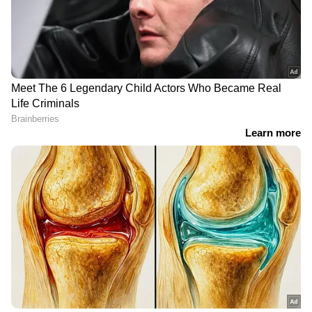
എവിടെയും വിശ്വസനീയമായ വാർത്തകൾ
ലഭിക്കാൻ
Asianet News Malayalam