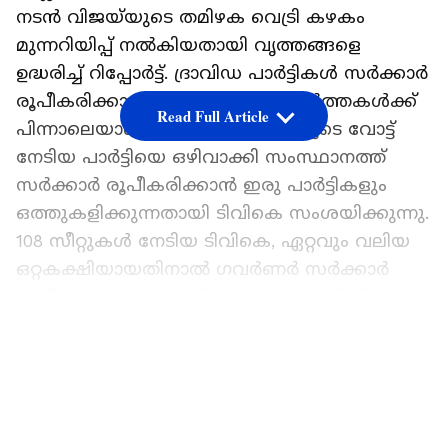
നടൻ വിജയ്‌യുടെ തമിഴക വെട്രി കഴകം
മുന്നറിയിപ്പ് നൽകിയതായി വൃത്തങ്ങളെ
ഉദ്ധരിച്ച് റിപ്പോർട്ട്. ദ്രാവിഡ പാർട്ടികൾ സർക്കാർ
രൂപീകരിക്കാൻ ശ്രമിക്കുമെന്ന വാർത്തകൾക്ക്
Read Full Article
പിന്നാലെയാണ് റിപ്പോർട്ട്. ജനങ്ങളുടെ വോട്ട്
നേടിയ പാർട്ടിയെ ഒഴിവാക്കി സംസ്ഥാനത്ത്
സർക്കാർ രൂപീകരിക്കാൻ ഇരു പാർട്ടികളും
ഒത്തുകളിക്കുന്നതായി ടിവികെ സംശയിക്കുന്നു.
108 സീറ്റുകൾ നേടിയ ടിവികെ, ഏറ്റവും വലിയ
ഒറ്റകക്ഷിയായതിനാൽ ഗവർണർ സർക്കാർ
രൂപീകരിക്കാൻ ക്ഷണിക്കണമെന്നും ടിവികെ
വാദിച്ചു.
LATEST VIDEOS
എന്നാൽ ഗവർണർ ആർ.വി. അർലേക്കർ
വിജയ്ക്ക് അവകാശവാദം ഉന്നയിക്കാൻ
അനുമതി നിഷേധിച്ചു. ഭൂരിപക്ഷം തികയില്ലെന്ന്