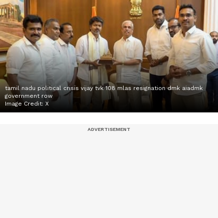
tamil nadu political crisis vijay tvk 108 mlas resignation dmk aiadmk
government row
Image Credit:
X