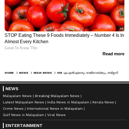
HOME
NEWS
INDIA NEWS
108 എംഎൽഎമാരും രാജിവെയ്ക്കും, തമിഴ്നാടിനെ ഞെട്ടിക്കുന്ന തീരുമാനവുമായി വിജയ്; 'ഡിഎംകെ-എഐഎഡിഎംകെ സർക്കാർ രൂപീകരണ നീക്കം ജനവിധി അട്ടിമറിക്കുന്നു'
NEWS
Malayalam News
Breaking Malayalam News
Latest Malayalam News
India News in Malayalam
Kerala News
Crime News
International News in Malayalam
Gulf News in Malayalam
Viral News
ENTERTAINMENT