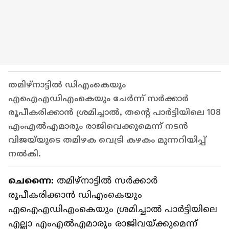
തമിഴ്നാട്ടിൽ ഡിഎംകെയും
എഐഎഡിഎംകെയും ചേർന്ന് സർക്കാർ
രൂപീകരിക്കാൻ ശ്രമിച്ചാൽ, തന്റെ പാർട്ടിയിലെ 108
എംഎൽഎമാരും രാജിവെക്കുമെന്ന് നടൻ
വിജയ്‌യുടെ തമിഴക വെട്രി കഴകം മുന്നറിയിപ്പ്
നൽകി.
ചെന്നൈ:
തമിഴ്‌നാട്ടിൽ സർക്കാർ
രൂപീകരിക്കാൻ ഡിഎംകെയും
എഐഎഡിഎംകെയും ശ്രമിച്ചാൽ പാർട്ടിയിലെ
എല്ലാ എംഎൽഎമാരും രാജിവയ്ക്കുമെന്ന്