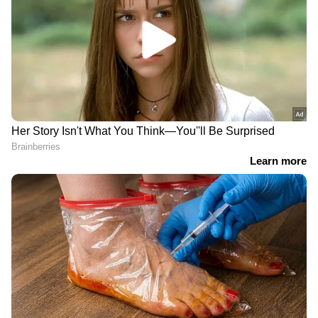
തത്സമയ അപ്‌ഡേറ്റുകളും ആഴത്തിലുള്ള
വിശകലനവും സമഗ്രമായ റിപ്പോർട്ടിംഗും —
എല്ലാം ഒരൊറ്റ സ്ഥലത്ത്. ഏത് സമയത്തും,
എവിടെയും വിശ്വസനീയമായ വാർത്തകൾ
ലഭിക്കാൻ
Asianet News Malayalam
Read more:
'റോഡ് അച്ഛന്റെ വക',
നടുറോഡിൽ മദ്യപാനം, വിമാനത്തിൽ