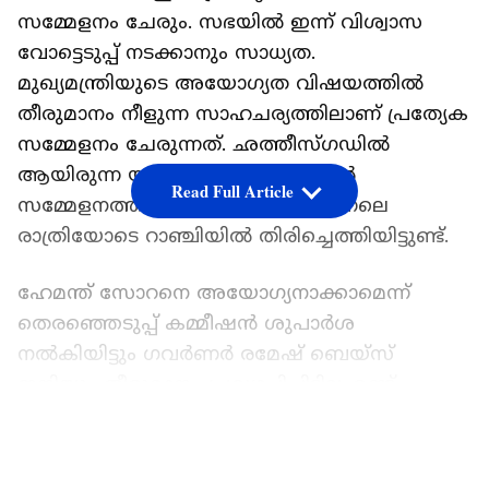
സമ്മേളനം ചേരും. സഭയില്‍ ഇന്ന് വിശ്വാസ
വോട്ടെടുപ്പ് നടക്കാനും സാധ്യത.
മുഖ്യമന്ത്രിയുടെ അയോഗ്യത വിഷയത്തില്‍
തീരുമാനം നീളുന്ന സാഹചര്യത്തിലാണ് പ്രത്യേക
സമ്മേളനം ചേരുന്നത്. ഛത്തീസ്ഗഡില്‍
ആയിരുന്ന യുപിഎ എംഎല്‍എമാര്‍
Read Full Article
സമ്മേളനത്തില്‍ പങ്കെടുക്കാൻ ഇന്നലെ
രാത്രിയോടെ റാഞ്ചിയില്‍ തിരിച്ചെത്തിയിട്ടുണ്ട്.
ഹേമന്ത് സോറനെ അയോഗ്യനാക്കാമെന്ന്
തെരഞ്ഞെടുപ്പ് കമ്മീഷന്‍ ശുപാർശ
നല്‍കിയിട്ടും ഗവർണർ രമേഷ് ബെയ്സ്
ഇനിയും തീരുമാനം പ്രഖ്യാപിച്ചിട്ടില്ല. രണ്ട്
ദിവസത്തിനുള്ലില്‍ തീരുമാനം
LATEST VIDEOS
അറിയിക്കാമെന്നാണ് തന്നെ കാണാൻ എത്തിയ
യുപിഎ പ്രതിനിധി സംഘത്തെ ഗവർണർ