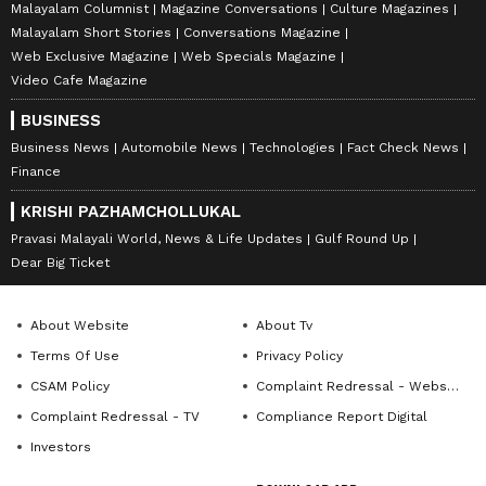
Malayalam Columnist
Magazine Conversations
Culture Magazines
Malayalam Short Stories
Conversations Magazine
Web Exclusive Magazine
Web Specials Magazine
Video Cafe Magazine
BUSINESS
Business News
Automobile News
Technologies
Fact Check News
Finance
KRISHI PAZHAMCHOLLUKAL
Pravasi Malayali World, News & Life Updates
Gulf Round Up
Dear Big Ticket
About Website
About Tv
Terms Of Use
Privacy Policy
CSAM Policy
Complaint Redressal - Website
Complaint Redressal - TV
Compliance Report Digital
Investors