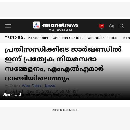
MALAYALAM
TRENDING :
Kerala Rain
US - Iran Conflict
Operation Toofan
Ker
പ്രതിസന്ധിക്കിടെ ജാർഖണ്ഡില്‍
ഇന്ന് പ്രത്യേക നിയമസഭാ
സമ്മേളനം, എംഎൽഎമാർ
റാഞ്ചിയിലെത്തും
Author :
Web Desk
|
News
Published :
Sep 05 2022, 01:58 AM IST
Jharkhand