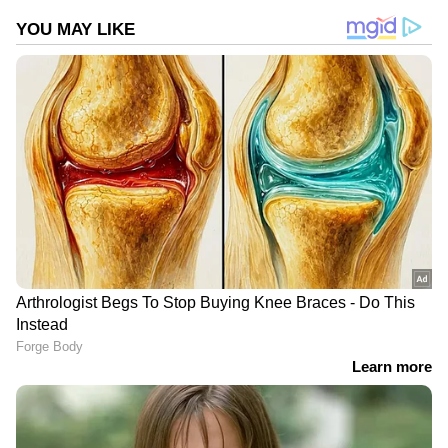
DOWNLOAD APP
ഇന്ത്യയിലെയും ലോകമെമ്പാടുമുള്ള എല്ലാ
India News
അറിയാൻ എപ്പോഴും ഏഷ്യാനെറ്റ്
ന്യൂസ് വാർത്തകൾ.
Malayalam News