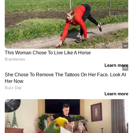
സർക്കാർ നീക്കം. വെള്ളം ചീറ്റി മലിനീകരണം
കുറയ്ക്കുന്ന ഒരു ആന്റി സമോഗ് ഗണ്‍ കൂടി
ഇന്നു മുതൽ നഗരത്തിൽ പ്രവർത്തിച്ചു തുടങ്ങി,
17000 ലിറ്റർ വെള്ളം വഹിക്കുന്ന വാഹനത്തിന്
ദിവസം 70 കിലോമീറ്ററർ ദൂരം ചുറ്റാനാകും.
DOWNLOAD APP
RECOMMENDED STORIES