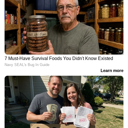
മദ്യപിച്ച്
വാഹനമോടിച്ചു;ഇന്‍ഫ്ലുവന്‍സര്‍
ഹെലന്‍ ഓഫ് സ്പാര്‍ട്ടയുടെ
ലൈസന്‍സ് സസ്പെന്‍ഡ് ചെയ്തു
'ഇനിയൊരു ദുരന്തം വരുമ്പോൾ
നമ്മുക്ക് എന്തു ചെയ്യണമെന്ന്
പോലും അറിയാത്ത
സംവിധാനങ്ങളാണ് ഇവിടെയുള്ളത്'