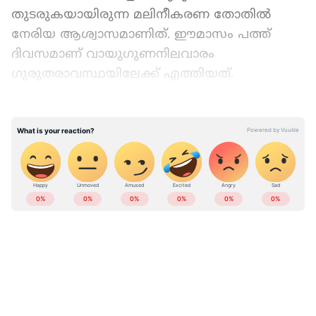
തുടരുകയായിരുന്ന മലിനീകരണ തോതിൽ
നേരിയ ആശ്വാസമാണിത്. ഈമാസം പത്ത്
ദിവസമാണ് വായുഗുണനിലവാരം
ഗുരുതരാവസ്ഥയിലേക്ക് എത്തിയത്.
Add Asianetnews as a Preferred
Source
LATEST VIDEOS
ഇതിനു മുൻപ് 2021 ൽ ആണ് ഒരു മാസത്തിൽ
12 ദിവസം തോത് ഗുരുതരാവസ്ഥയിലെത്തിയത്.
കാറ്റിന്റെ വേഗത കൂടുന്നുണ്ടെന്നും വരുന്ന
ഒന്നോ രണ്ടോ ദിവസം കൊണ്ട് മലിനീകരണ
തോതിൽ കുറവുണ്ടാകുമെന്നാണ്
കരുതുന്നതെന്നും ദില്ലി പരിസ്ഥിതി മന്ത്രി
ഗോപാല്‍ റായി പറഞ്ഞു. രാജ്യ തലസ്ഥാനത്തെ
മലിനീകരണത്തിൽ എട്ടു ശതമാനത്തോളം
ഇന്ത്യയിലെയും ലോകമെമ്പാടുമുള്ള എല്ലാ