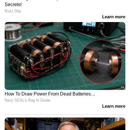
കുറയും, കോൺ​ഗ്രസിന്
പൂട്ടിയില്ലെങ്കിൽ
നേട്ടം, ടിവികെ അക്കൗണ്ട്
വകവരുത്തും'; കോക്രോച്ച്
തുറന്നേക്കും; രാജ്യസഭ
ജനതാ പാര്‍ട്ടി സ്ഥാപകന്‍
തെരഞ്ഞെടുപ്പിൽ
അഭിജിത് ദീപ്കേയ്ക്ക് വധ
സംഭവിക്കുക ഇത്
ഭീഷണി, ആശങ്കയിൽ
രക്ഷിതാക്കൾ
സിൽക്യാര ടണൽ രക്ഷാദൗത്യം;
'ക്ലൈമാക്സിലേക്കുള്ള' ദൂരം 10 മീറ്റര്‍,
അതിനിര്‍ണായകം, പണി മുടക്കി വിഐപി
സന്ദര്‍ശനം
LATEST VIDEOS