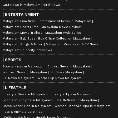
Gulf News in Malayalam
Viral News
ENTERTAINMENT
Malayalam Film New
Entertainment News in Malayalam
Malayalam Short Films
Malayalam Movie Review
Malayalam Movie Trailers
Malayalam Web Series
Malayalam Bigg Boss
Box Office Collection Malayalam
Malayalam Songs & Music
Malayalam Miniscreen & TV News
Malayalam Celebrity Interviews
SPORTS
Sports News in Malayalam
Cricket News in Malayalam
Football News in Malayalam
ISL News Malayalam
IPL News Malayalam
World Cup News Malayalam
LIFESTYLE
Lifestyle News in Malayalam
Lifestyle Tips in Malayalam
Food and Recipes in Malayalam
Health News in Malayalam
Home Decor Tips in Malayalam
Woman Lifestyle Tips in Malayalam
Pets & Animals Care Tips
Well-being & Mental Health News Malayalam