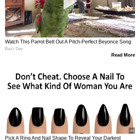
'ഹിന്ദു വിരോധികൾക്ക്
കൊക്രോച്ച് ജനതാ
മുന്നിൽ കീഴടങ്ങി';
പാർട്ടിയുടെ പേരിൽ
മുഖ്യമന്ത്രി
മനുഷ്യച്ചങ്ങലക്ക്
വിജയ്‍ക്കെതിരെ ബിജെപി
ആഹ്വാനം,
രം​ഗത്ത്
പങ്കെടുക്കരുതെന്ന്
കർണാടക പൊലീസ്,
മുന്നറിയിപ്പ്!
ബിജെപിക്ക് ഒരു സീറ്റ്
`അക്കൗണ്ട്