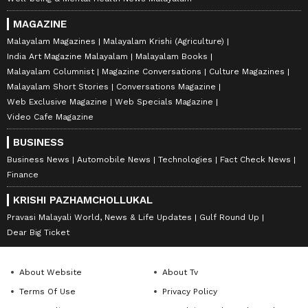
MAGAZINE
Malayalam Magazines
Malayalam Krishi (Agriculture)
India Art Magazine Malayalam
Malayalam Books
Malayalam Columnist
Magazine Conversations
Culture Magazines
Malayalam Short Stories
Conversations Magazine
Web Exclusive Magazine
Web Specials Magazine
Video Cafe Magazine
BUSINESS
Business News
Automobile News
Technologies
Fact Check News
Finance
KRISHI PAZHAMCHOLLUKAL
Pravasi Malayali World, News & Life Updates
Gulf Round Up
Dear Big Ticket
About Website
About Tv
Terms Of Use
Privacy Policy