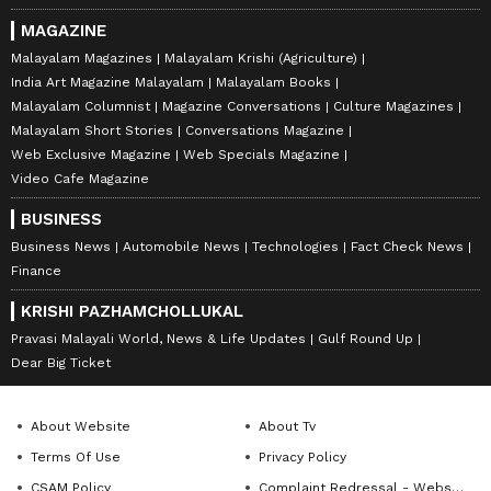
MAGAZINE
Malayalam Magazines
Malayalam Krishi (Agriculture)
India Art Magazine Malayalam
Malayalam Books
Malayalam Columnist
Magazine Conversations
Culture Magazines
Malayalam Short Stories
Conversations Magazine
Web Exclusive Magazine
Web Specials Magazine
Video Cafe Magazine
BUSINESS
Business News
Automobile News
Technologies
Fact Check News
Finance
KRISHI PAZHAMCHOLLUKAL
Pravasi Malayali World, News & Life Updates
Gulf Round Up
Dear Big Ticket
About Website
About Tv
Terms Of Use
Privacy Policy
CSAM Policy
Complaint Redressal - Website