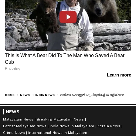
HOME
NEWS
INDIA NEWS
വനിതാ ഹോസ്റ്റൽ ശുചിമുറികളിൽ ഒളിക്യാമറകൾ കണ്ടെത്തി, പിന്നിൽ സീനിയർ വിദ്യാർഥി, പിടികൂടിയത് 300ഓളം വീഡിയോ
NEWS
Malayalam News
Breaking Malayalam News
Latest Malayalam News
India News in Malayalam
Kerala News
Crime News
International News in Malayalam