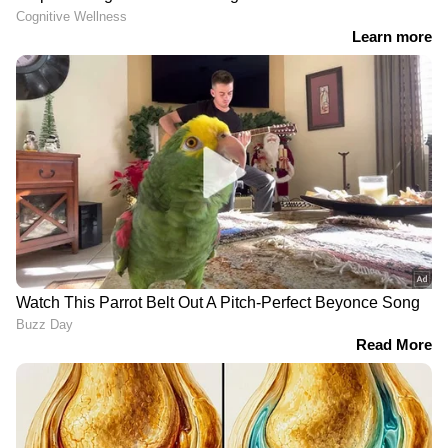
ഇന്ത്യൻ ബാങ്കിനെ തട്ടിച്ച് DSA;
കൊച്ചിയിൽ 29 കോടി തട്ടിച്ച്
മൈമോ ഫിനാൻഷ്യൽ സർവീസസ് |
Indian bank
കർണാടകത്തിൽ KSRTC ബസ്
അപകടത്തിൽപ്പെട്ട സംഭവം:
സിംഗിൾ ഡ്രൈവർ ഡ്യൂട്ടിയാണ്
അപകടകാരണമെന്ന് ജീവനക്കാർ