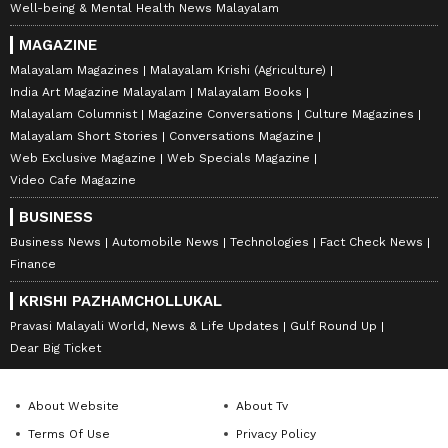
Well-being & Mental Health News Malayalam
MAGAZINE
Malayalam Magazines
Malayalam Krishi (Agriculture)
India Art Magazine Malayalam
Malayalam Books
Malayalam Columnist
Magazine Conversations
Culture Magazines
Malayalam Short Stories
Conversations Magazine
Web Exclusive Magazine
Web Specials Magazine
Video Cafe Magazine
BUSINESS
Business News
Automobile News
Technologies
Fact Check News
Finance
KRISHI PAZHAMCHOLLUKAL
Pravasi Malayali World, News & Life Updates
Gulf Round Up
Dear Big Ticket
About Website
About Tv
Terms Of Use
Privacy Policy