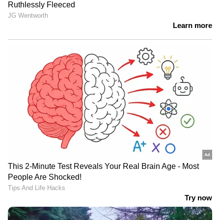
രാഷ്ട്രീയം | Surgical Strike By Unni
Balakrishnan | Cockroach Janta party