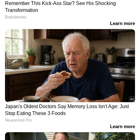
ഇന്ത്യയിലെയും ലോകമെമ്പാടുമുള്ള എല്ലാ
India News
അറിയാൻ എപ്പോഴും ഏഷ്യാനെറ്റ്
ന്യൂസ് വാർത്തകൾ.
Malayalam News
തത്സമയ അപ്‌ഡേറ്റുകളും ആഴത്തിലുള്ള
വിശകലനവും സമഗ്രമായ റിപ്പോർട്ടിംഗും —
എല്ലാം ഒരൊറ്റ സ്ഥലത്ത്. ഏത് സമയത്തും,
എവിടെയും വിശ്വസനീയമായ വാർത്തകൾ
ലഭിക്കാൻ
Asianet News Malayalam