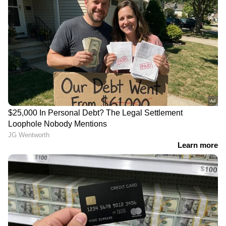
RECOMMENDED STORIES
അരുണാചൽ പ്രദേശിലെ
ഉച്ചയ്ക്ക്
27 സ്ഥലങ്ങൾക്ക് പേരിട്ടു;
വീട്ടിലെത്തിയപ്പോൾ
ചൈനയ്ക്ക്
ഭാര്യയ്ക്കൊപ്പം കാമുകൻ;