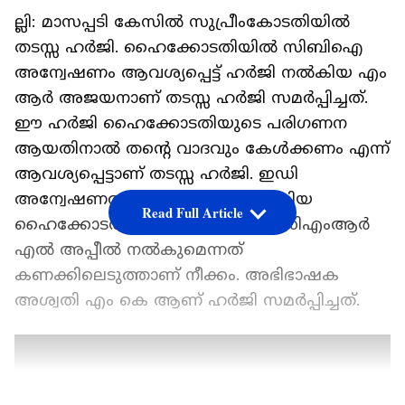
ല്ലി: മാസപ്പടി കേസിൽ സുപ്രീംകോടതിയിൽ
തടസ്സ ഹർജി. ഹൈക്കോടതിയിൽ സിബിഐ
അന്വേഷണം ആവശ്യപ്പെട്ട് ഹർജി നൽകിയ എം
ആർ അജയനാണ് തടസ്സ ഹർജി സമർപ്പിച്ചത്.
ഈ ഹർജി ഹൈക്കോടതിയുടെ പരിഗണന
ആയതിനാൽ തന്റെ വാദവും കേൾക്കണം എന്ന്
ആവശ്യപ്പെട്ടാണ് തടസ്സ ഹർജി. ഇഡി
അന്വേഷണത്തിന് അനുമതി നൽകിയ
Read Full Article
ഹൈക്കോടതി ഉത്തരവിനെതിരെ സിഎംആർ
എൽ അപ്പീൽ നൽകുമെന്നത്
കണക്കിലെടുത്താണ് നീക്കം. അഭിഭാഷക
അശ്വതി എം കെ ആണ് ഹർജി സമർപ്പിച്ചത്.