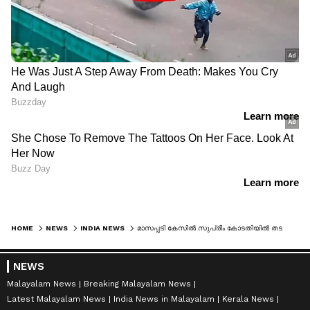
HOME
NEWS
INDIA NEWS
മാസപ്പടി കേസിൽ സുപ്രീം കോടതിയിൽ തടസ്സ ഹർജി; ഹർജി സമർപ്പിച്ചത് എം ആർ അജയൻ, തന്റെ വാദവും കേൾക്കണമെന്ന് ആവശ്യം
NEWS
Malayalam News
Breaking Malayalam News
Latest Malayalam News
India News in Malayalam
Kerala News