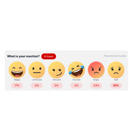
LATEST VIDEOS
ABOUT THE AUTHOR
Sumam Thomas
ST
17 വർഷമായി മാധ്യമപ്രവർത്തനരം​ഗത്ത് ജോലി.
വിവിധ ഓൺലൈൻ മീഡിയകളിലും മാ​ഗസിനുകളിലും
ജോലി ചെയ്തു. 2018 ൽ ഏഷ്യാനെറ്റ് ന്യൂസ്
ഓൺലൈനിൽ ജോയിൻ ചെയ്തു. ഇപ്പോൾ സീനിയർ
സുപ്രീം കോടതി
സബ് എ‍ഡിറ്റർ
ഇന്ത്യയുടെ സുപ്രീം കോടതി