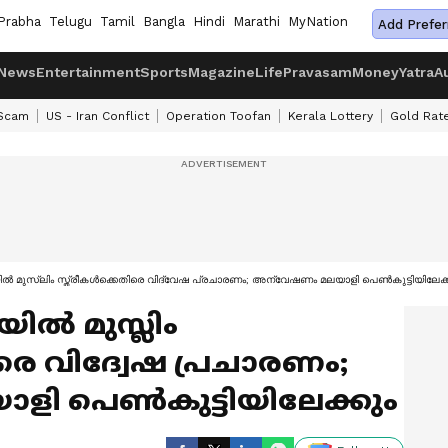
Prabha
Telugu
Tamil
Bangla
Hindi
Marathi
MyNation
Add Prefer
News
Entertainment
Sports
Magazine
Life
Pravasam
Money
Yatra
A
 Scam
US - Iran Conflict
Operation Toofan
Kerala Lottery
Gold Rat
യില്‍ മുസ്ലിം സ്ത്രീകള്‍ക്കെതിരെ വിദ്വേഷ പ്രചാരണം; അന്വേഷണം മലയാളി പെൺകുട്ടിയിലേക്
യില്‍ മുസ്ലിം
ിരെ വിദ്വേഷ പ്രചാരണം;
ളി പെൺകുട്ടിയിലേക്കും