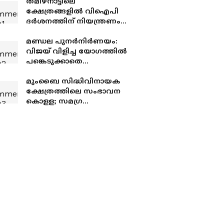
തമിഴ്നാട്ടിലെ
ക്ഷേത്രങ്ങളിൽ വിഐപി
ദർശനത്തിന് നിയന്ത്രണം,
ഫോണിനും നിരോധനം
മണ്ഡല പുനർനിർണയം:
വിജയ് വിളിച്ച യോഗത്തിൽ
പങ്കെടുക്കാതെ
ഡിഎംകെയും അണ്ണാ
ഡിഎംകെയും; 37
മുംബൈ സിദ്ധിവിനായക
എംപിമാർ യോഗം
ക്ഷേത്രത്തിലെ സംഭാവന
ബഹിഷ്കരിച്ചു
കൊളള; സമഗ്ര
അന്വേഷണത്തിന്
ഉത്തരവിട്ട് മുഖ്യമന്ത്രി
ദേവേന്ദ്ര ഫഡ്‌നാവിസ്