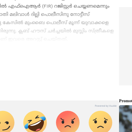
ല്‍ എഫ്‌ഐആര്‍ (FIR) റജിസ്റ്റര്‍ ചെയ്യണമെന്നും
വാതി മലിവാള്‍ ദില്ലി പൊലീസിനു നോട്ടീസ്
രു കേസില്‍ മുംബൈ പൊലീസ് മൂന്ന് യുവാക്കളെ
രുന്നു. ക്ലബ് ഹൗസ് ചര്‍ച്ചയില്‍ മുസ്ലിം സ്ത്രീകളെ
് ഇവരെ അറസ്റ്റ് ചെയ്തത്.
മുള്ള എല്ലാ
India News
അറിയാൻ
് വാർത്തകൾ.
Malayalam News
തത്സമയ
ള വിശകലനവും സമഗ്രമായ റിപ്പോർട്ടിംഗും —
ഏത് സമയത്തും, എവിടെയും വിശ്വസനീയമായ
et News Malayalam