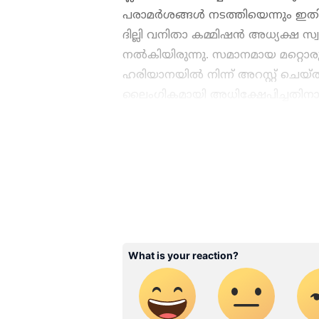
പരാമര്‍ശങ്ങള്‍ നടത്തിയെന്നും ഇതി
ദില്ലി വനിതാ കമ്മിഷന്‍ അധ്യക്ഷ സ്
നല്‍കിയിരുന്നു. സമാനമായ മറ്റൊ
ഹരിയാനയില്‍ നിന്ന് അറസ്റ്റ് ചെയ്തി
ലൈംഗികമായി അധിക്ഷേപിച്ചതിനാണ
ഇന്ത്യയിലെയും ലോകമെമ്പാടു
എപ്പോഴും ഏഷ്യാനെറ്റ് ന്യൂസ
അപ്‌ഡേറ്റുകളും ആഴത്തിലുള്
എല്ലാം ഒരൊറ്റ സ്ഥലത്ത്. 
വാർത്തകൾ ലഭിക്കാൻ
Asian
ABOUT THE AUTHOR
WD
Web Desk