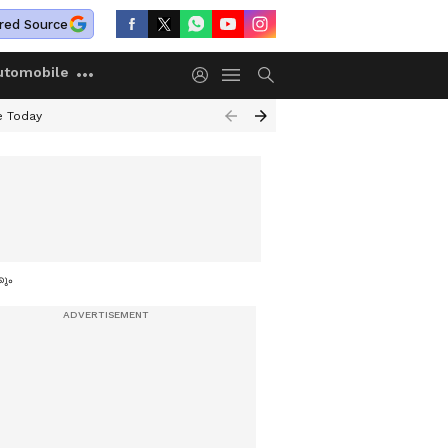
red Source
utomobile
e Today
കും