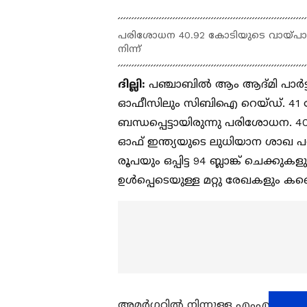
പരിശോധന 40.92 കോടിയുടെ വായ്പാ തട്
നിന്ന്
ദില്ലി:
പഞ്ചാബിൽ ആം ആദ്മി പാർട്ടി
ഓഫീസിലും സിബിഐ റെയ്ഡ്. 41 കോ
ബന്ധപ്പെട്ടായിരുന്നു പരിശോധന. 40.92
ഓഫ് ഇന്ത്യയുടെ ലുധിയാന ശാഖ 
രൂപയും ഒപ്പിട്ട 94 ബ്ലാങ്ക് ച
ഉൾപ്പെടെയുള്ള മറ്റു രേഖകളും കണ
അമർഗറിൽ നിന്നുള്ള എംഎൽഎ ആയ