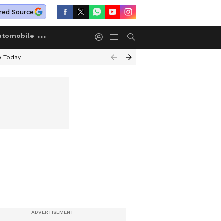
red Source
utomobile
e Today