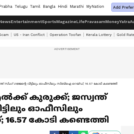
Prabha
Telugu
Tamil
Bangla
Hindi
Marathi
MyNation
Add Prefer
News
Entertainment
Sports
Magazine
Life
Pravasam
Money
Yatra
A
 Scam
US - Iran Conflict
Operation Toofan
Kerala Lottery
Gold Rat
്ത് സിംഗ് ഗജ്ജന്റെ വീട്ടിലും ഓഫീസിലും സിബിഐ റെയ്ഡ്; 16.57 കോടി കണ്ടെത്തി
ക് കുരുക്ക്; ജസ്വന്ത്
ീട്ടിലും ഓഫീസിലും
16.57 കോടി കണ്ടെത്തി