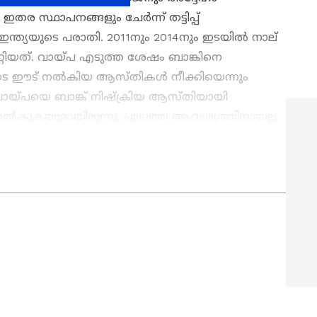
 സ്ഥാപനങ്ങളും ചേർന്ന് തട്ടിപ്പ്
 ഇന്ത്യയുടെ പരാതി. 2011നും 2014നും ഇടയിൽ നാല്
ിയത്. വായ്പ എടുത്ത ശേഷം ബാങ്കിനെ
്തോടെ ഈട് നൽകിയ ആസ്തികൾ നീക്കിയെന്നും
വായ്പയെ ബാങ്ക് നിഷ്ക്രിയ ആസ്തിയായി
 നൽകുകയുമായിരുന്നു. എടുത്ത ആവശ്യത്തിനായല്ല
്ചതെന്നും പരാതിയിൽ ഉണ്ട്.
്മാരായ ബൽവന്ത് സിംഗ്, കുൽവന്ത് സിംഗ്,
്റെ മറ്റ് ഡയറക്ടർമാർ എന്നിവർക്കെതിരെയും കേസ്
അറിയിച്ചു.