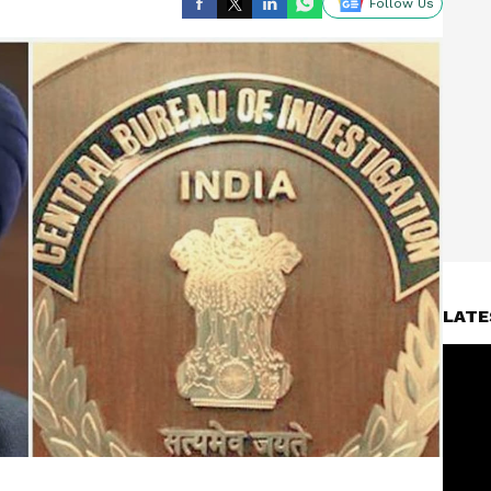
Follow Us
LATE