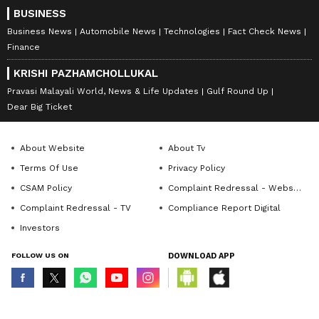
BUSINESS
Business News
Automobile News
Technologies
Fact Check News
Finance
KRISHI PAZHAMCHOLLUKAL
Pravasi Malayali World, News & Life Updates
Gulf Round Up
Dear Big Ticket
About Website
About Tv
Terms Of Use
Privacy Policy
CSAM Policy
Complaint Redressal - Website
Complaint Redressal - TV
Compliance Report Digital
Investors
FOLLOW US ON
DOWNLOAD APP
© Copyright 2026 Asianxt Digital Technologies Private Limited (Formerly
known as Asianet News Media & Entertainment Private Limited) | All Rights