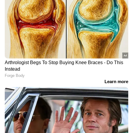
പ്രസിദ്ധീകരിച്ച ലോക്ക്ഡൗണ്‍ ഡേയ്സ്: അടഞ്ഞ
പരമ്പരാഗത വസ്ത്രങ്ങളണിഞ്ഞ്
ലോകത്തിന്റെ ആത്മകഥ ആദ്യ പുസ്തകം. ഇ
പാര്‍ലമെന്റിന്റെ സെനറ്റ് ചേംബറില്‍ എത്തിയ
മെയില്‍: rasheed@asianetnews.in
രണ്ട് ആദിവാസി വനിതാ നേതാക്കളാണ്
ചരിത്രപ്രധാനമായ ഈ നിയമം അവതരിപ്പിച്ചത്.
അവരില്‍ ഒരാളായ,
DOWNLOAD APP
ഇന്ത്യയിലെയും ലോകമെമ്പാടുമുള്ള എല്ലാ
International News
അറിയാൻ എപ്പോഴും
ഏഷ്യാനെറ്റ് ന്യൂസ് വാർത്തകൾ.
Malayalam
Live News
തത്സമയ അപ്‌ഡേറ്റുകളും
ആഴത്തിലുള്ള വിശകലനവും സമഗ്രമായ