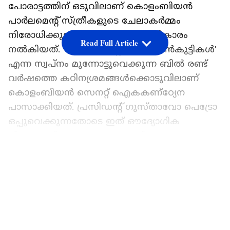
പോരാട്ടത്തിന് ഒടുവിലാണ് കൊളംബിയന്‍
പാര്‍ലമെന്റ് സ്ത്രീകളുടെ ചേലാകര്‍മ്മം
നിരോധിക്കുന്ന നിയമത്തിന് അംഗീകാരം
Read Full Article
നല്‍കിയത്. 'മുറിവുകളില്ലാത്ത പെണ്‍കുട്ടികള്‍'
എന്ന സ്വപ്‌നം മുന്നോട്ടുവെക്കുന്ന ബില്‍ രണ്ട്
വര്‍ഷത്തെ കഠിനശ്രമങ്ങള്‍ക്കൊടുവിലാണ്
കൊളംബിയന്‍ സെനറ്റ് ഐകകണ്‌ഠ്യേന
പാസാക്കിയത്. പ്രസിഡന്റ് ഗുസ്താവോ പെട്രോ
ഒപ്പുവെക്കുന്നതോടെ ഇത് ഔദ്യോഗിക
നിയമമായി മാറും. ഇതോടെ നിയമം മൂലം ഈ
ദുരാചാരം നിരോധിക്കുന്ന ആദ്യ
LATEST VIDEOS
ലാറ്റിനമേരിക്കന്‍ രാജ്യമായി കൊളംബിയ മാറി.
ഈ ദുരാചാരം പൂര്‍ണ്ണമായി
ഇല്ലാതാക്കുന്നതിനായി ഒരു വര്‍ഷത്തിനുള്ളില്‍
ദേശീയ പൊതുനയം രൂപീകരിക്കുമെന്ന് ബില്‍