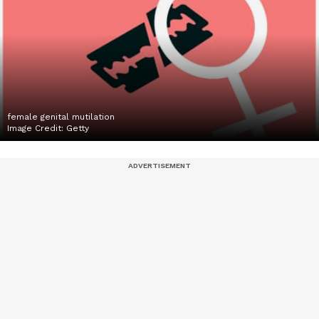
female genital mutilation
Image Credit:
Getty