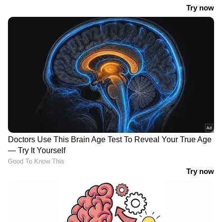
പതിറ്റാണ്ടായി ആദിവാസി നേതാക്കളും
സാമൂഹ്യപ്രവര്‍ത്തകരും ഇതിനെതിരായ
പോരാട്ടത്തിലാണ്.