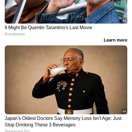
റിപ്പോർട്ടിംഗും — എല്ലാം ഒരൊറ്റ സ്ഥലത്ത്.
ഏത് സമയത്തും, എവിടെയും
വിശ്വസനീയമായ വാർത്തകൾ ലഭിക്കാൻ
Asianet News Malayalam
Related Articles
നിരോധനം നീക്കണമെന്നാവശ്യപ്പെട്ടുള്ള
ബിൽ തള്ളി, ഗാംബിയയിൽ സ്ത്രീകളിലെ
ചേലാകർമ്മത്തിനുള്ള നിരോധനം തുടരും
വീടിനു ചുറ്റും ഭയന്നോടിയ 10
വയസ്സുകാരിയെ വലിച്ചിഴച്ച് ബലാല്‍സംഗം
ചെയ്തു ഭര്‍ത്താവ്!