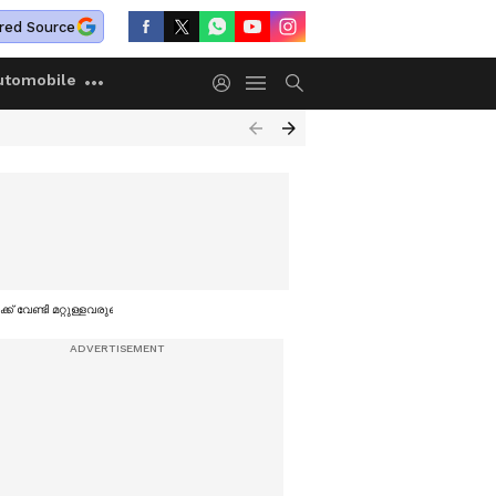
red Source
utomobile
ണ്ടി മറ്റുള്ളവരുടെ സ്വത്തുക്കൾ നശിപ്പിക്കരുത്'