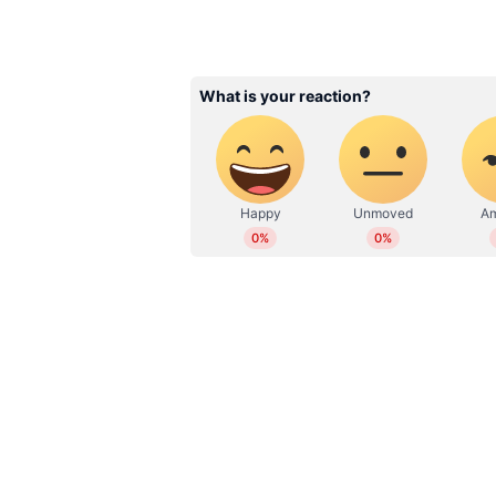
ABOUT THE AUTHOR
Anver Sajad
AS
2018 മുതല്‍ ഏഷ്യാനെറ്റ് ന്യൂസ
എഡിറ്റര്‍. ഫിലോസഫിയിൽ ബിരുദവും ജേണലിസത്തില്‍ പോസ്റ്റ് ഗ്രാജുവേറ്റ് ഡിപ്ലോമയും
നേടി. കേരള, ദേശീയ, അന്താരാഷ്ട
ആരോഗ്യം തുടങ്ങിയ വിഷയങ്ങളില്‍ എഴുതുന്നു. 10 വര്‍ഷത്തെ മാധ്യമപ്രവര്‍ത്തന
കാലയളവില്‍ നിരവധി ഗ്രൗണ്ട് റിപ്പ
അഭിമുഖങ്ങള്‍, ലേഖനങ്ങള്‍ തുടങ്ങിയവ പ്രസി
മീഡിയകളില്‍ പ്രവര്‍ത്തനപരിചയ