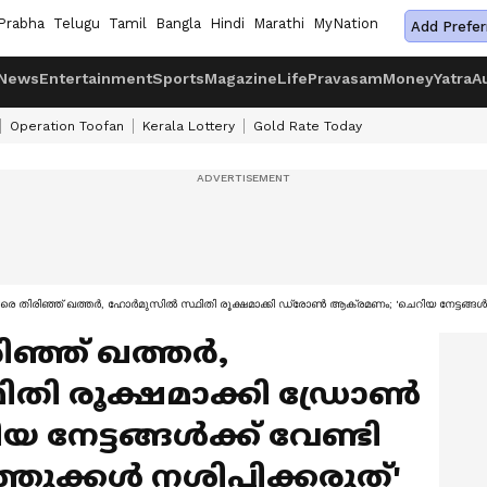
Prabha
Telugu
Tamil
Bangla
Hindi
Marathi
MyNation
Add Prefer
News
Entertainment
Sports
Magazine
Life
Pravasam
Money
Yatra
A
Operation Toofan
Kerala Lottery
Gold Rate Today
 തിരിഞ്ഞ് ഖത്തർ, ഹോർമുസിൽ സ്ഥിതി രൂക്ഷമാക്കി ഡ്രോൺ ആക്രമണം; 'ചെറിയ നേട്ടങ്ങൾക്ക് വേ
ഞ്ഞ് ഖത്തർ,
തി രൂക്ഷമാക്കി ഡ്രോൺ
 നേട്ടങ്ങൾക്ക് വേണ്ടി
ത്തുക്കൾ നശിപ്പിക്കരുത്'