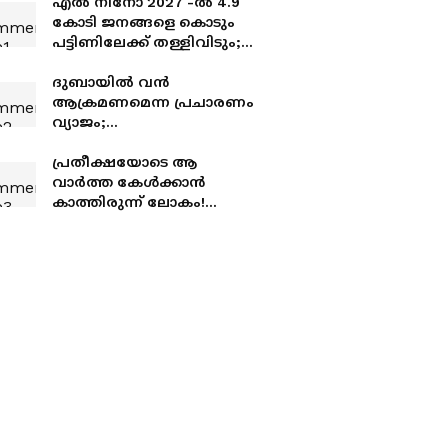
എൽ നിനോ 2027 -ൽ 4.9
കോടി ജനങ്ങളെ കൊടും
പട്ടിണിലേക്ക് തള്ളിവിടും;
ഐക്യരാഷ്ട്രസഭ റിപ്പോർട്ട്
ദുബായിൽ വൻ
ആക്രമണമെന്ന പ്രചാരണം
വ്യാജം;
വിശദീകരണവുമായി
അധികൃതർ,
പ്രതീക്ഷയോടെ ആ
വർക്ക്‌ഷോപ്പിലുണ്ടായ
വാർത്ത കേൾക്കാൻ
തീപിടിത്തം വളച്ചൊടിച്ചു
കാത്തിരുന്ന് ലോകം!
യുഎസ്- ഇറാന്‍
സമാധാനക്കരാറിന്
സാധ്യത തെളിയുന്നു,
ഹോര്‍മുസ് കടലിടുക്ക്
തുറന്നേക്കും