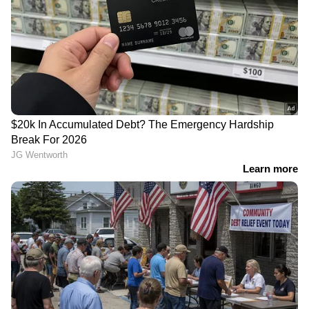
ഒഴിയാതെ കുട്ടനാട്ടുകാര്‍; വെള്ളം
ഇറങ്ങാൻ ഇനിയും സമയമെടുക്കും
News@1PM | ഒരുമണി വാർത്ത
വിശദമായി | 08 August 2026