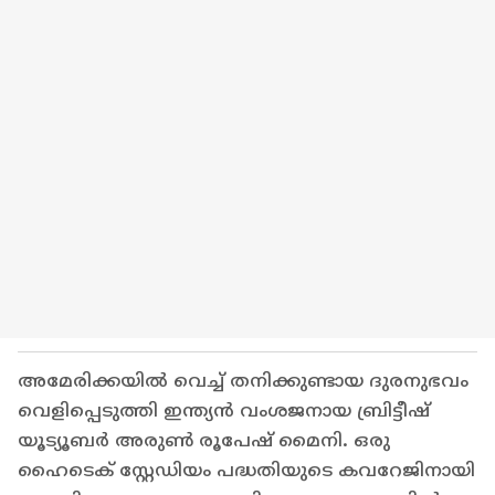
അമേരിക്കയിൽ വെച്ച് തനിക്കുണ്ടായ ദുരനുഭവം
വെളിപ്പെടുത്തി ഇന്ത്യൻ വംശജനായ ബ്രിട്ടീഷ്
യൂട്യൂബർ അരുൺ രൂപേഷ് മൈനി. ഒരു
ഹൈടെക് സ്റ്റേഡിയം പദ്ധതിയുടെ കവറേജിനായി