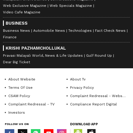
Web Exclusive Magazine
Web Specials Magazine
Video Cafe Magazine
BUSINESS
Business News
Automobile News
Technologies
Fact Check News
Finance
KRISHI PAZHAMCHOLLUKAL
Pravasi Malayali World, News & Life Updates
Gulf Round Up
Dear Big Ticket
About Website
About Tv
Terms Of Use
Privacy Policy
CSAM Policy
Complaint Redressal - Website
Complaint Redressal - TV
Compliance Report Digital
Investors
FOLLOW US ON
DOWNLOAD APP