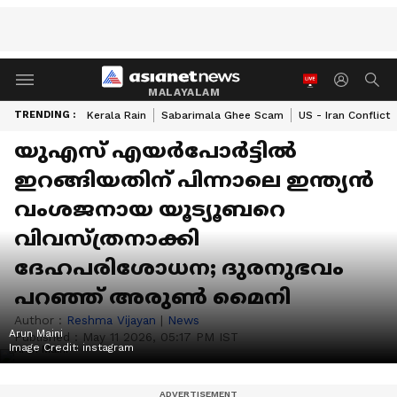
MALAYALAM
TRENDING :
Kerala Rain
Sabarimala Ghee Scam
US - Iran Conflict
യുഎസ് എയർപോർട്ടിൽ
ഇറങ്ങിയതിന് പിന്നാലെ ഇന്ത്യൻ
വംശജനായ യൂട്യൂബറെ
വിവസ്ത്രനാക്കി
ദേഹപരിശോധന; ദുരനുഭവം
പറഞ്ഞ് അരുൺ മൈനി
Author :
Reshma Vijayan
|
News
Arun Maini
Published :
May 11 2026, 05:17 PM IST
Image Credit:
instagram