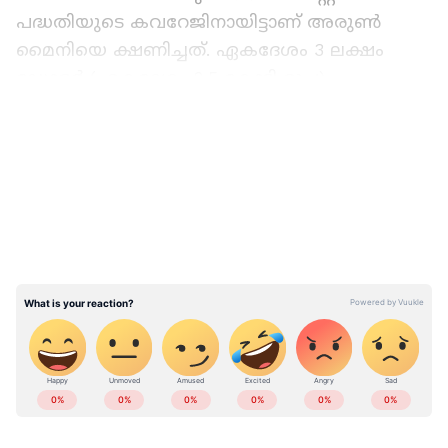
പദ്ധതിയുടെ കവറേജിനായിട്ടാണ് അരുൺ
മൈനിയെ ക്ഷണിച്ചത്. ഏകദേശം 3 ലക്ഷം
ഡോളർ (ഏകദേശം 2.5 കോടി രൂപ)
ആയിരുന്നു ഇതിനായി അദ്ദേഹത്തിന് വാഗ്ദാനം
LATEST VIDEOS
ചെയ്തിരുന്ന പ്രതിഫലം. തന്‍റെ കരിയറിലെ
ഏറ്റവും വലിയ ഓഫർ ആയിരുന്നു അതെങ്കിലും
വിമാനത്താവളത്തിൽ ഇറങ്ങിയതോടെ
കാര്യങ്ങൾ മാറിമറിഞ്ഞു.
യുഎസ് ബോർഡർ പട്രോൾ ഉദ്യോഗസ്ഥർ
അദ്ദേഹത്തെ തടയുകയും ഒരു പ്രത്യേക
മുറിയിലേക്ക് മാറ്റുകയും ചെയ്തു. ഫോൺ
ഉപയോഗിക്കാൻ പോലും അനുവദിച്ചില്ല.
ഇന്ത്യയിലെയും ലോകമെമ്പാടുമുള്ള എല്ലാ
ആയുധധാരികളായ ഗാർഡുകൾ തന്നെ
International News
അറിയാൻ എപ്പോഴും
മറ്റൊരു സെല്ലിലേക്ക് കൊണ്ടുപോയി. അവിടെ
ഏഷ്യാനെറ്റ് ന്യൂസ് വാർത്തകൾ.
Malayalam