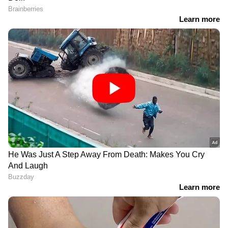
RECOMMENDED STORIES
ഒന്നാം സമ്മാനം (75 Lakhs)
SK 260708.
സമാശ്വാസ സമ്മാനം (8000)
ധനലക്ഷ്മി DL-64
ഭാ​ഗ്യശാലികൾ ആരൊക്കെ
ലോട്ടറിയുടെ ഒരുകോടി
? അറിയാം സ്ത്രീ ശക്തി
ആർക്ക് ? അറിയാം
SS-531 ലോട്ടറി ഫലം
നറുക്കെടുപ്പ് ഫലം