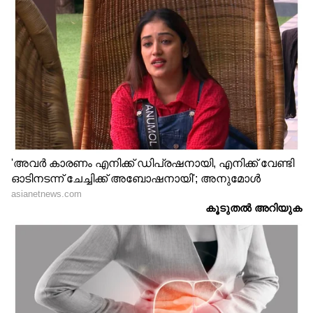
0957 0997 0998 1066 1227 1315 1331 1403
1541 1544 1547 1555 1584 1738 1865 1866
1920 1971 2244 2470 2556 2709 2780
2793 2813 2875 2879 2933 3025 3096
3463 3666 3781 3798 3862 3880 3947
4012 4169 4196 4267 4709 4762 4775
4814 4880 4972 4983 5022 5139 5169
5223 5231 5324 5389 5546 5650 5704
5776 5985 6085 6293 6310 6379 6559
6617 6629 6679 6788 6882 6993 7004
7029 7063 7219 7301 7398 7622 7907
7962 8021 8028 8133 8141 8182 8225 8250
8407 8785 8826 8907 8924 8967 9116
9130 9261 9383 9436 9456 9522 9553 9653
9658 9682 9731 9772 9782 9826 9901
9934 9981 9984