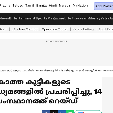
Prabha
Telugu
Tamil
Bangla
Hindi
Marathi
MyNation
Add Prefer
News
Entertainment
Sports
Magazine
Life
Pravasam
Money
Yatra
A
 Scam
US - Iran Conflict
Operation Toofan
Kerala Lottery
Gold Rat
്ത കുട്ടികളുടെ നഗ്നചിത്രം നവമാധ്യമങ്ങളിൽ പ്രചരിപ്പിച്ചു, 14 പേർ അറസ്റ്റിൽ, സംസ്ഥാനത്
ാത്ത കുട്ടികളുടെ
യമങ്ങളിൽ പ്രചരിപ്പിച്ചു, 14
സംസ്ഥാനത്ത് റെയ്ഡ്