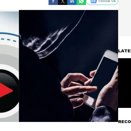
Follow Us
LATE
RECO