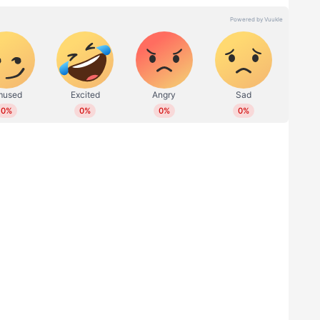
ഇടിച്ച് രണ്ടരവയസുകാരി മരിച്ചു,സംഭവം
ിപ്പിച്ച് ഗർഭിണിയാക്കിയ കേസിലെ പ്രതി