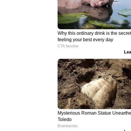
അന്വേഷിക്കുന്ന കേസിൽ സബ് ഇൻ
ഇൻസ്പെക്ടർമാരായ ഷാനവാസ്, ലി
ഷിജു, ഷൈജു, സി പി ഓ മാരായ പ്ര
സംഘമാണ് പ്രതിയെ അറസ്റ്റ് ചെയ
ചെയ്തു.