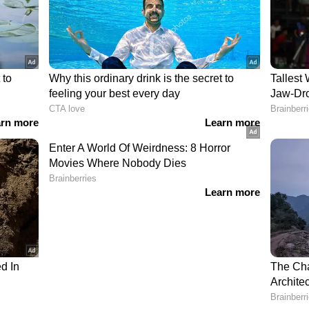
സ്പെക്ടർ രാഹുൽ പി ആർ, അസ്സി. സബ്
ജോ ടോം ജോസ്, എസ്സ് സി പി ഓ മാരായ ഹേമ,
ശാന്തകുമാരൻ,ഷജീർ,എന്നിവർ ഉൾപ്പെട്ട
്തത്. പ്രതിയെ കോടതിയിൽ ഹാജരാക്കി റിമാൻഡ്