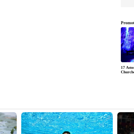
ിൽ 16 കാരിയെ പ്രണയം നടിച്ച് പീഡിപ്പിച്ച്
ടിയിൽ. വർക്കല അയിരൂർ വില്ലേജിൽ കിഴക്കേപ്പുറം
ചപ്പു എന്ന് വിളിക്കുന്ന ആഷിഖ് (24)ആണ്
വം. 16കാരിയെ പ്രണയം നടിച്ച് പ്രതി പല തവണ
പിക്കുകയായിരുന്നു എന്ന് പൊലീസ് പറഞ്ഞു. തുടർന്ന്
അടിസ്ഥാനത്തിൽ വർക്കല പൊലീസ് അന്വേഷണം
ായത്.
പ ഐ പി എസിന്‍റെ നിർദ്ദേശാനുസരണം വർക്കല ഡി
ത്വത്തിൽ വർക്കല എസ് എച് ഓ സനോജ്