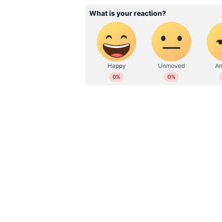
അച്ഛൻ പുറകോട്ടെടുത്ത ഓട്ടോ 
കട്ടപ്പനയിൽ
16 കാരിയെ പ്രണയം നടിച്ച് പീഡ
പിടിയിൽ