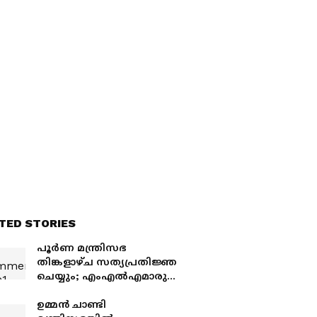
TED STORIES
പൂര്‍ണ മന്ത്രിസഭ
തിങ്കളാഴ്ച സത്യപ്രതിജ്ഞ
ചെയ്യും; എംഎല്‍എമാരുടെ
സത്യപ്രതിജ്ഞ വ്യാഴാഴ്ച
നടക്കും, നിയമസഭ കക്ഷി
ഉമ്മൻ ചാണ്ടി