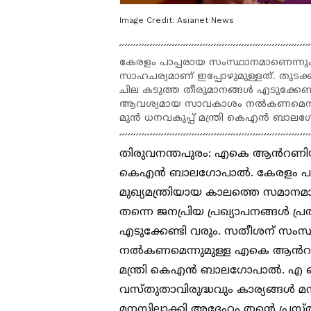
Image Credit:
Asianet News
കേരളം പാപ്പരായ സംസ്ഥാനമാണെന്നും
സാഹചര്യമാണ് ഇപ്പോഴുമുള്ളത്. തുടക്ക
ചില കടുത്ത തീരുമാനങ്ങൾ എടുക്കേണ
ആവശ്യമായ സാവകാശം നൽകണമെന്ന
മുൻ ധനവകുപ്പ് മന്ത്രി കെഎൻ ബാ
തിരുവനന്തപുരം: എകെ ആൻറണിയുട
കെഎൻ ബാലഗോപാൽ. കേരളം പാപ്
മുഖ്യമന്ത്രിയായ കാലത്തെ സമാനമ
തന്നെ ജനപ്രിയ പ്രഖ്യാപനങ്ങൾ പ്ര
എടുക്കേണ്ടി വരും. സതീശന് സ
നൽകണമെന്നുമുള്ള എകെ ആൻറണിയ
മന്ത്രി കെഎൻ ബാലഗോപാൽ. എ ക
വസ്തുതാവിരുദ്ധവും കാര്യങ്ങൾ 
മനസ്സിലാക്കി അദ്ദേഹം തന്റെ പ്രസ്