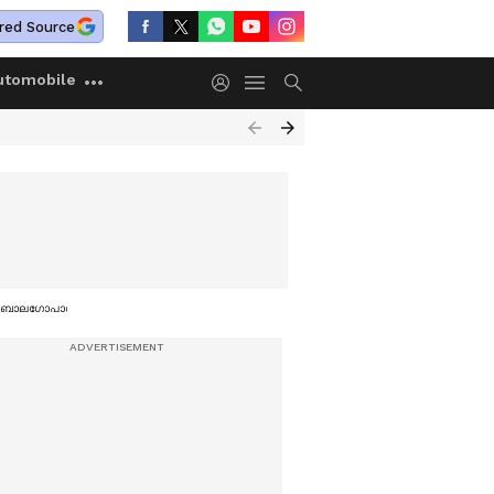
red Source
utomobile
െഎൻ ബാലഗോപാൽ