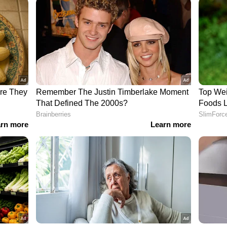
ലത്ത് ശരാശരി 1.15 ലക്ഷം കോടി രൂപയുമായിരുന്നു
.
ർക്കാരിനെ ശ്വാസംമുട്ടിച്ചപ്പോഴും ഒരു ദിവസം
ാർ ജീവനക്കാരുടെ ശമ്പളവും പെൻഷനും
ക്കാർ ചുമതല ഒഴിയുമ്പോൾ ക്ഷേമ പെൻഷൻ ഒരു ഗഡു
ർക്കാർ ഉദ്യോഗസ്ഥർക്കും പെൻഷൻകാർക്കും മുഴുവൻ
കി. ഡി എ/ഡി ആർ മുൻകാല കുടിശ്ശിക 8 തുല്യ
ഷത്തെ ബജറ്റിൽ പണം വകയിരുത്തുകയും ചെയ്തു.
തിമാസം 125 കോടിയോളം രൂപ കൊടുത്താണ്
വും പെൻഷനും നൽകിവന്നിരുന്നത്. എല്ലാ
ായി കെഎസ്ആർടിസി കാർക്ക് ശമ്പളം
ാരിന് കഴിഞ്ഞു. സംസ്ഥാനത്തെ 20
ിമാസം ആയിരം രൂപ മുഖ്യമന്ത്രിയുടെ
ഴിലന്വേഷകരായ ചെറുപ്പക്കാർക്ക് 1000 രൂപ
ത്യമായി നൽകി. പട്ടികജാതി- പട്ടികവർഗ്ഗ