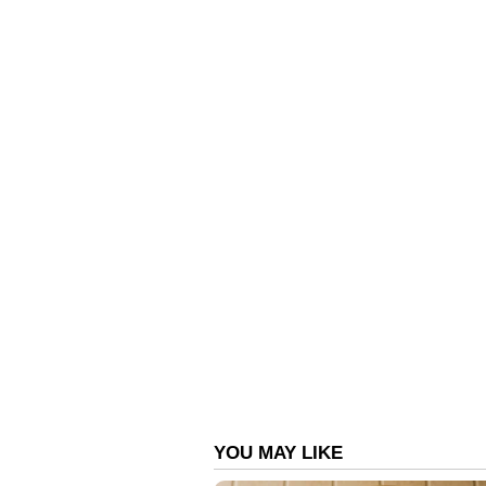
പൂര്‍ണ മന്ത്രിസഭ തിങ്കള
സത്യപ്രതിജ്ഞ ചെയ്യും;
എംഎല്‍എമാരുടെ
സത്യപ്രതിജ്ഞ വ്യാഴാഴ്
നടക്കും, നിയമസഭ കക്
കെഎൻ ബാലഗോപാൽ പറയുന്
യോഗം പൂര്‍ത്തിയായി
കേരളം പാപ്പരായ സംസ്ഥാനമാണ് എ
വസ്തുതാവിരുദ്ധവും കാര്യങ്ങൾ 
മനസ്സിലാക്കി അദ്ദേഹം തന്റെ പ്ര
പ്രതീക്ഷിക്കുന്നത്.പ്രകടന പത്ര
ഉത്തരവാദിത്വത്തോടെ പൂർത്തീകര
പ്രവർത്തനങ്ങൾക്കാകെ വേണ്ടിവ
നിന്ന് ധനവകുപ്പ് അനുവദിച്ചു ന
അഞ്ചുവർഷത്തെ ശരാശരി വാർഷിക 
സാമ്പത്തിക വർഷം മാത്രം സർക്കാ
രൂപയിലധികമാണ്. ഉമ്മൻചാണ്ടി സർ