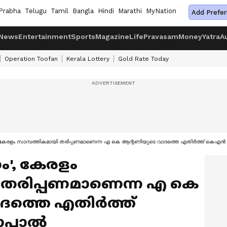
Prabha
Telugu
Tamil
Bangla
Hindi
Marathi
MyNation
Add Prefer
News
Entertainment
Sports
Magazine
Life
Pravasam
Money
Yatra
A
Operation Toofan
Kerala Lottery
Gold Rate Today
ം', കേരളം സാമ്പത്തികമായി തരിപ്പണമാണെന്ന എ കെ ആന്റണിയുടെ വാദത്തെ എതിർത്ത് ക
ം', കേരളം
 തരിപ്പണമാണെന്ന എ കെ
ദത്തെ എതിർത്ത്
ോപാൽ