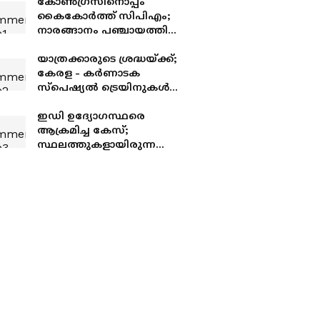
കോൺഗ്രസിനൊപ്പം
കൈകോര്‍ത്ത് സിപിഎം;
നാരങ്ങാനം പഞ്ചായത്തിൽ
അവിശ്വാസം പാസായി,
ബിജെപി ഭരണ നഷ്ടം
യാത്രക്കാരുടെ ശ്രദ്ധയ്ക്ക്;
കേരള - കർണാടക
സ്പെഷ്യൽ ട്രെയിനുകൾ
നീട്ടി റെയിൽവേ; ബുക്കിങ്
ആരംഭിച്ചു
ഇഡി ഉദ്യോഗസ്ഥരെ
ആക്രമിച്ച കേസ്;
സ്ഥലത്തുകളായിരുന്ന
മുഴുവൻ സിപിഎം
നേതാക്കളെയും ചോദ്യം
ചെയ്യും, നോട്ടീസ് അയച്ച്
തുടങ്ങി