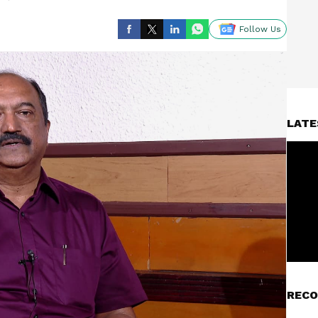
Follow Us
LATE
RECO