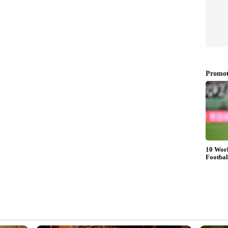
ാഴ്ച
ഉമ്മൻ ചാണ്ടി മന്ത്രിസഭയിൽ
മന്ത്രിയാകാത്തതാണ്
ജീവിതത്തിലെ വലിയ നഷ്ടമെന്ന്
ച
വിഡി സതീശൻ; ഉമ്മൻ
ഷി
ചാണ്ടിയുടെ വീട് സന്ദർശിച്ചു
നത്
ന്ന ശ്രീ. എ കെ ആന്റണിയുടെ വാദം അങ്ങേയറ്റം
മനസ്സിലാക്കാതെയുള്ളതുമാണ്. വസ്തുതകൾ
സ്താവന തിരുത്തും എന്നാണ്
ികയിൽ പറഞ്ഞ 95 ശതമാനം കാര്യങ്ങളും
ിച്ച സർക്കാരാണ് ചുമതല ഒഴിഞ്ഞത്. ഈ
ന്ന പണം യാതൊരു തടസ്സവും ഇല്ലാതെ ഖജനാവിൽ
ൽകുകയുണ്ടായി.സംസ്ഥാനത്തിന്റെ കഴിഞ്ഞ
ചെലവ് 1.72 ലക്ഷം കോടി രൂപയാണ്. 2025- 26
ർ ഖജനാവിൽ നിന്ന് ചെലവഴിച്ചത് 2 ലക്ഷം കോടി
ക്കാരിന്റെ കാലത്ത് ശരാശരി 70000 കോടി രൂപയും