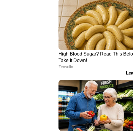
ഒന്നാം പിണറായി സർക്കാരിന്റെ കാ
സംസ്ഥാനത്തിന്റെ വാർഷിക ചെലവ്
കേന്ദ്രം നാനാവിധത്തിൽ സംസ്ഥാന സ
പോലും ട്രഷറി പൂട്ടുകയോ സർക്ക
മുടങ്ങുകയോ ചെയ്തിട്ടില്ല. സർ
പോലും കുടിശ്ശികയുണ്ടായില്ല. സ
ഡിഎയും ഡി ആറും അനുവദിച്ചു നൽ
ഗഡുക്കളായി നൽകാൻ നടപ്പു വർ
സംസ്ഥാന ഖജനാവിൽ നിന്നും പ്ര
കെ.എസ്.ആർ.ടി.സിക്കാരുടെ ശമ്പള
മാസവും ഒന്നാം തീയതി തുടർച്ചയ
മുടക്കമില്ലാതെ നൽകാൻ ഈ സർക്ക
ലക്ഷത്തിലധികം സ്ത്രീകൾക്ക് പ്രത
സ്ത്രീസുരക്ഷാ ധനസഹായമായും തൊ
കണക്ട് വർക് സ്കോളർഷിപ്പായും കൃ