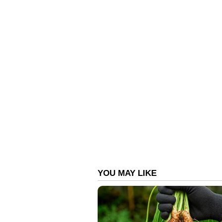
കണ്ടെത്തിയത്. നാളെയും തെരച്ചിൽ 
ഏഷ്യാനെറ്റ് ന്യൂസ് ലൈവ്