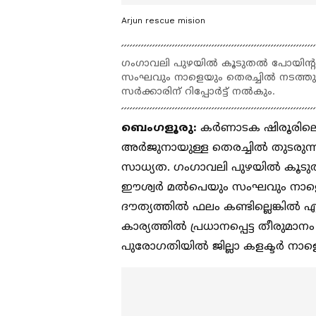
Arjun rescue mision
ഗം​ഗാവലി പുഴയില്‍ കൂടുതല്‍ പോയിന
സംഘവും നാളെയും തെരച്ചില്‍ നടത്തും
സർക്കാരിന് റിപ്പോർട്ട് നൽകും.
ബെം​ഗളൂരു:
കർണാടക ഷിരൂരിലെ 
അർജുനായുള്ള തെരച്ചിൽ തുടരുന്
സാധ്യത. ഗം​ഗാവലി പുഴയില്‍ കൂടു
ഈശ്വർ മൽപെയും സംഘവും നാളെയു
ദൗത്യത്തില്‍ ഫലം കണ്ടില്ലെങ്കില്
കാര്യത്തില്‍ പ്രധാനപ്പെട്ട തീരുമാ
പുരോഗതിയിൽ ജില്ലാ കളക്ടർ നാളെ 