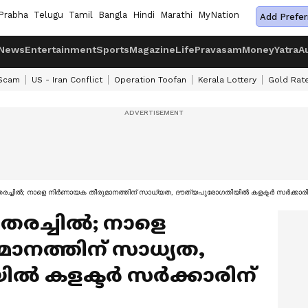
Prabha
Telugu
Tamil
Bangla
Hindi
Marathi
MyNation
Add Prefer
News
Entertainment
Sports
Magazine
Life
Pravasam
Money
Yatra
A
 Scam
US - Iran Conflict
Operation Toofan
Kerala Lottery
Gold Rat
ച്ചിൽ; നാളെ നിർണായക തീരുമാനത്തിന് സാധ്യത, ദൗത്യപുരോഗതിയിൽ കളക്ടർ സർക്കാരിന് 
െരച്ചിൽ; നാളെ
ാനത്തിന് സാധ്യത,
ൽ കളക്ടർ സർക്കാരിന്