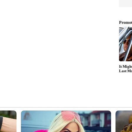
തുടരുമെന്ന് എംഎൽഎ കൂട്ടിച്ചേര്‍ത്തു.