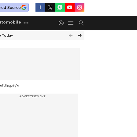
red Source
utomobile
e Today
റിപ്പോർട്ട് നൽകും