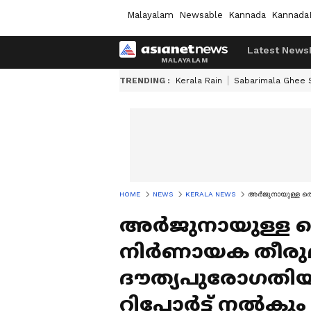
Malayalam
Newsable
Kannada
Kannada
Latest News
TRENDING :
Kerala Rain
Sabarimala Ghee
HOME
NEWS
KERALA NEWS
അർജുനായുള്ള തെര
അർജുനായുള്ള ത
നിർണായക തീരുമ
ദൗത്യപുരോഗതിയി
റിപ്പോർട്ട് നൽകും