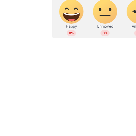
WD
Web Desk
നിരാശനെന്നാണ് കാർവാർ എംഎൽഎ
പുഴയിലെ ഇന്നത്തെ തെരച്ചില്‍ അ
ഈശ്വർ മൽപെ നദിയുടെ ആഴങ്ങളിൽ ഡ
മരക്കഷ്ണവും ചളിയും പാറയും മാ