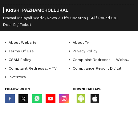
KRISHI PAZHAMCHOLLUKAL
Pravasi Malayali World, News & Life Updates
Gulf Round Up
Dear Big Ticket
About Website
About Tv
Terms Of Use
Privacy Policy
CSAM Policy
Complaint Redressal - Website
Complaint Redressal - TV
Compliance Report Digital
Investors
FOLLOW US ON
DOWNLOAD APP
© Copyright 2026 Asianxt Digital Technologies Private Limited (Formerly
known as Asianet News Media & Entertainment Private Limited) | All Rights
Reserved