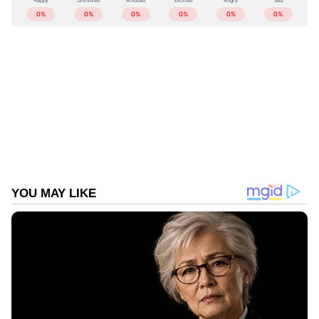
ABOUT THE AUTHOR
Web Desk
WD
Published :
Aug 15 2024, 09:01 PM IST
Follow Us
അതേ സമയം, കാഫിർ സ്ക്രീൻ ഷോട്ട്