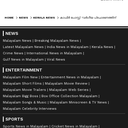
HOME
NEWS
KERALA NEWS
കാഫിർ പോസ്റ്റ്: 'വർ​ഗീയ പ്രചാരണത്തിന് പിന്നിൽ വ്യക്തമായ ആസൂത്രണം', നാട് കത്തേണ്ടിയിരുന്ന സംഭവമെന്ന് കെകെ രമ
NEWS
Malayalam News
Breaking Malayalam News
Latest Malayalam News
India News in Malayalam
Kerala News
Crime News
International News in Malayalam
Gulf News in Malayalam
Viral News
ENTERTAINMENT
Malayalam Film New
Entertainment News in Malayalam
Malayalam Short Films
Malayalam Movie Review
Malayalam Movie Trailers
Malayalam Web Series
Malayalam Bigg Boss
Box Office Collection Malayalam
Malayalam Songs & Music
Malayalam Miniscreen & TV News
Malayalam Celebrity Interviews
SPORTS
Sports News in Malayalam
Cricket News in Malayalam