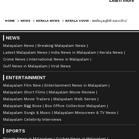
HOME
NEWS
KERALA NEWS
KERALA COVID : ജയിലുകളിൽ കൊവിഡ് വ്യാപനം രൂക്ഷം; വിയ്യൂർ ജില്ലാ ജയിലിലെ തടവുകാരൻ കൊവിഡ് ബാധിച്ച് മരിച്ചു
NEWS
Malayalam News
Breaking Malayalam News
Latest Malayalam News
India News in Malayalam
Kerala News
Crime News
International News in Malayalam
Gulf News in Malayalam
Viral News
ENTERTAINMENT
Malayalam Film New
Entertainment News in Malayalam
Malayalam Short Films
Malayalam Movie Review
Malayalam Movie Trailers
Malayalam Web Series
Malayalam Bigg Boss
Box Office Collection Malayalam
Malayalam Songs & Music
Malayalam Miniscreen & TV News
Malayalam Celebrity Interviews
SPORTS
Sports News in Malayalam
Cricket News in Malayalam