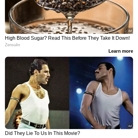
DOWNLOAD APP
കേരളത്തിലെ എല്ലാ വാർത്തകൾ
Kerala
News
അറിയാൻ എപ്പോഴും ഏഷ്യാനെറ്റ്
ന്യൂസ് വാർത്തകൾ.
Malayalam News
തത്സമയ അപ്‌ഡേറ്റുകളും ആഴത്തിലുള്ള
വിശകലനവും സമഗ്രമായ റിപ്പോർട്ടിംഗും —
എല്ലാം ഒരൊറ്റ സ്ഥലത്ത്. ഏത് സമയത്തും,
എവിടെയും വിശ്വസനീയമായ വാർത്തകൾ
ലഭിക്കാൻ
Asianet News Malayalam