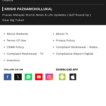
Finance
KRISHI PAZHAMCHOLLUKAL
Pravasi Malayali World, News & Life Updates
Gulf Round Up
Dear Big Ticket
About Website
About Tv
Terms Of Use
Privacy Policy
CSAM Policy
Complaint Redressal - Website
Complaint Redressal - TV
Compliance Report Digital
Investors
FOLLOW US ON
DOWNLOAD APP
© Copyright 2026 Asianxt Digital Technologies Private Limited (Formerly
known as Asianet News Media & Entertainment Private Limited) | All Rights
Reserved