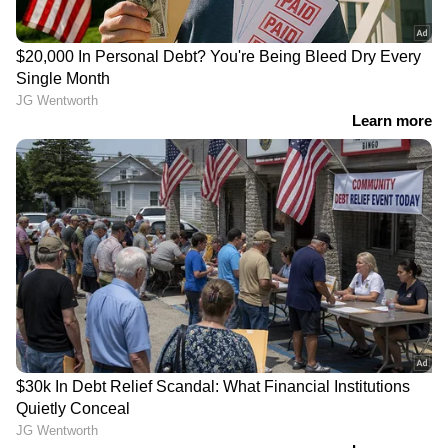
രക്ഷയായി
നൽകി മന്ത്രിമാർ,
അമ്മയുടെ
ജനാധിപത്യത്തെ ഉയര്‍ത്തിപ്പിടിച്ച്
പ്രതിഷേധത്തെ തുടർന്ന്
സുപ്രീംകോടതി | Surgical Strike |
ഇടപെടൽ
Supreme Court | Lok Sabha
'വയലൻസിന്റെ ഭാഷയിൽ K K
രാഗേഷ് സംസാരിക്കുന്നത്
പാര്‍ട്ടിയോടുള്ള
വെല്ലുവിളിയായാണ് കാണേണ്ടത്'