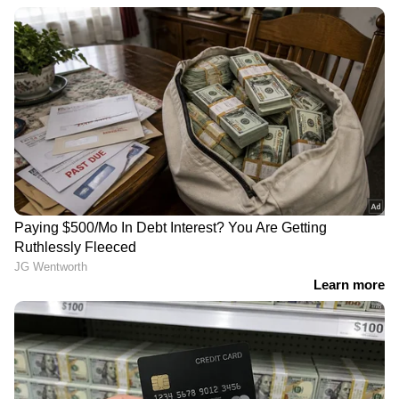
അഞ്ച് പേർക്ക്
ദാരുണാന്ത്യം
പുതുജീവനേകും,
അവയവദാനത്തിനായി
ഗ്രീൻ കോറിഡോർ
LATEST VIDEOS
ജാമ്യം ലഭിക്കാൻ തിടുക്കമില്ല;
അതിനാലാണ് അപേക്ഷ
നൽകാത്തത്;