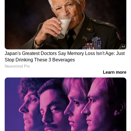
സ്ഥാനത്തിരിക്കാൻ ഗോവിന്ദൻ ഒട്ടും
anver@asianetnews.in
യോഗ്യനല്ലെന്നും നാണമുണ്ടെങ്കിൽ സെക്രട്ടറി
സ്ഥാനം രാജിവെച്ച് പോകണമെന്നും അദ്ദേഹം
ആവശ്യപ്പെട്ടു.
DOWNLOAD APP
RECOMMENDED STORIES