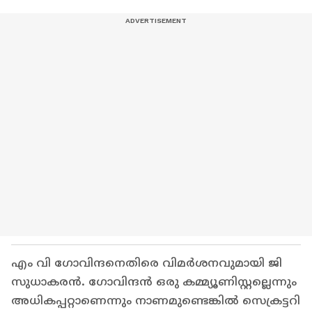
എം വി ഗോവിന്ദനെതിരെ വിമർശനവുമായി ജി
സുധാകരൻ. ഗോവിന്ദൻ ഒരു കമ്മ്യൂണിസ്റ്റല്ലെന്നും
അധികപ്പറ്റാണെന്നും നാണമുണ്ടെങ്കിൽ സെക്രട്ടറി