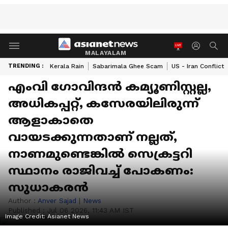
MALAYALAM
TRENDING :
Kerala Rain
Sabarimala Ghee Scam
US - Iran Conflict
എംവി ഗോവിന്ദൻ കമ്യൂണിസ്റ്റല്ല,
അധികപ്പറ്റ്, കസേരയിലിരുന്ന്
ആളാകാതെ
വായടക്കുന്നതാണ് നല്ലത്,
നാണമുണ്ടെങ്കിൽ സെക്രട്ടറി
സ്ഥാനം രാജിവച്ച് പോകണം:
സുധാകരൻ
Author :
Anver Sajad
|
News
Published :
Jul 06 2026, 11:43 AM IST
Image Credit:
Asianet News