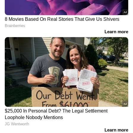
സർക്കാർ ജോലിയിൽ
രണ്ട് ഉത്തരവാദിത്തങ്ങൾ
പ്രവേശിച്ച് നാല് വർഷം,
ആഗ്രഹിക്കുന്നില്ല,
വിദ്യാഭ്യാസ വകുപ്പ്
ഒരാൾക്ക് ഒരു പദവിയാണ്
ഉദ്യോഗസ്ഥന് കുറഞ്ഞ് 10
ഉചിതമെന്ന് സണ്ണി
വയസ്, അന്വേഷണം
ജോസഫ്
റോഡ്
ബാഗിൽ തട്ടി റോഡിലേക്ക്
മുറിച്ചുകടക്കുന്നതിനിടെ
തെറിച്ചുവീണ് യുവതി,
ആംബുലൻസ് ഇടിച്ചു, ഏഴ്
വീണത് ആംബുലൻസിന്
വയസുകാരൻ യാഷ്വാൻ
മുന്നിലേക്ക്, യുവതിയ്ക്ക്