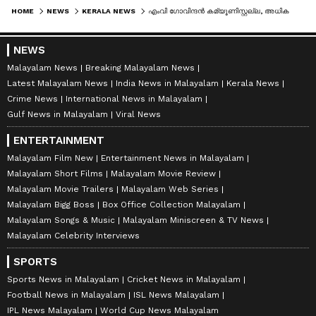
HOME
NEWS
KERALA NEWS
എംവി ഗോവിന്ദൻ കമ്യൂണിസ്റ്റല്ല, അധികപ്പറ്റ്, കസേരയിലിരുന്ന് ആളാകാതെ വായടക്കുന്നതാണ് നല്ലത്, നാണമുണ്ടെങ്കിൽ സെക്രട്ടറി സ്ഥാനം രാജിവച്ച് പോകണം: സുധാകരൻ
NEWS
Malayalam News
Breaking Malayalam News
Latest Malayalam News
India News in Malayalam
Kerala News
Crime News
International News in Malayalam
Gulf News in Malayalam
Viral News
ENTERTAINMENT
Malayalam Film New
Entertainment News in Malayalam
Malayalam Short Films
Malayalam Movie Review
Malayalam Movie Trailers
Malayalam Web Series
Malayalam Bigg Boss
Box Office Collection Malayalam
Malayalam Songs & Music
Malayalam Miniscreen & TV News
Malayalam Celebrity Interviews
SPORTS
Sports News in Malayalam
Cricket News in Malayalam
Football News in Malayalam
ISL News Malayalam
IPL News Malayalam
World Cup News Malayalam