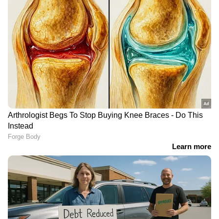
വിവിധ ജില്ലകളിൽ കേന്ദ്ര കാലാവസ്ഥ വകുപ്പ്
മഞ്ഞ (Yellow) അലർട്ട് പ്രഖ്യാപിച്ചിരിക്കുന്നു.
09-12-2023: എറണാകുളം, ഇടുക്കി
എന്നീ ജില്ലകളിലാണ് മഞ്ഞ അലർട്ട്