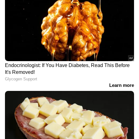
ഒഴിവാക്കുക.
മത്സ്യത്തൊഴിലാളി ജാഗ്രത നിര്‍ദേശം