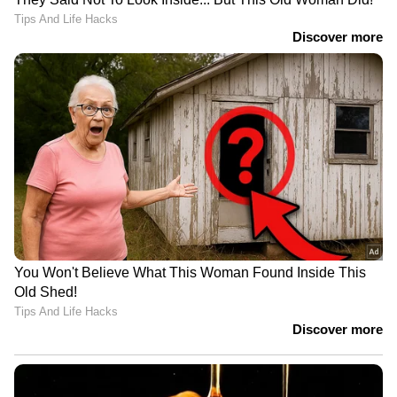
മത്സ്യത്തൊഴിലാളികളും തീരദേശവാസികളും
ജാഗ്രത പാലിയ്ക്കുക.
1. കടൽക്ഷോഭം രൂക്ഷമാകാൻ
സാധ്യതയുള്ളതിനാൽ അപകട മേഖലകളിൽ
നിന്ന് അധികൃതരുടെ നിർദേശാനുസരണം മാറി
താമസിക്കണം.
2. മൽസ്യബന്ധന യാനങ്ങൾ (ബോട്ട്, വള്ളം,
മുതലായവ) ഹാർബറിൽ സുരക്ഷിതമായി
കെട്ടിയിട്ട് സൂക്ഷിക്കുക. വള്ളങ്ങൾ തമ്മിൽ
സുരക്ഷിത അകലം പാലിക്കുന്നത്
കൂട്ടിയിടിച്ചുള്ള അപകട സാധ്യത ഒഴിവാക്കാം.
മൽസ്യബന്ധന ഉപകരണങ്ങളുടെ സുരക്ഷ
ഉറപ്പാക്കണം.
3. ബീച്ചിലേക്കുള്ള യാത്രകളും കടലിൽ
ഇറങ്ങിയുള്ള വിനോദങ്ങളും പൂർണമായും