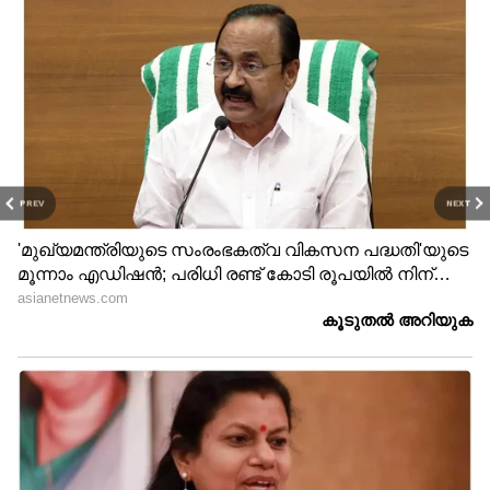
നടത്തി;
കുരുന്നിന് പേര് 'നീൽ'
മത്സ്യത്തൊഴിലാളിയുടെ
മൃതശരീരം കണ്ടെത്തി
വെള്ളാപ്പള്ളിക്കെതിരെ യു
കണ്ണൂരിൽ
PREV
NEXT
പ്രതിഭ; നിയമനടപടിക്ക്
ചികിത്സയിലിരിക്കേ
പാർട്ടിയോട് അനുമതി
പൊലീസിനെ വെട്ടിച്ച്
തേടി, മകനെ
കടന്നുകളഞ്ഞ സിപിഎം
അപമാനിച്ചെന്ന് പരാതി
പ്രവർത്തകരായ പ്രതികൾ
പിടിയിൽ