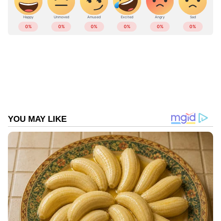
Source
പിഴ ചുമത്തിയിട്ടുണ്ടോ? എങ്കിൽ എത്ര?
ലോക്സഭയിൽ മുരളീധരൻ്റെ ചോദ്യം;
അക്കമിട്ട് മറുപടി, 9 സഹകരണ
ബാങ്കുകൾക്ക് പിഴ!
കേന്ദ്ര കാലാവസ്ഥാവകുപ്പിന്റെ അടുത്ത 5
ദിവസത്തേക്കുള്ള മഴ സാധ്യത പ്രവചനം