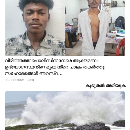
കേരളത്തിലെ എല്ലാ വാർത്തകൾ
Kerala
News
അറിയാൻ എപ്പോഴും ഏഷ്യാനെറ്റ്
ന്യൂസ് വാർത്തകൾ.
Malayalam News
തത്സമയ അപ്‌ഡേറ്റുകളും ആഴത്തിലുള്ള
വിശകലനവും സമഗ്രമായ റിപ്പോർട്ടിംഗും —
എല്ലാം ഒരൊറ്റ സ്ഥലത്ത്. ഏത് സമയത്തും,
എവിടെയും വിശ്വസനീയമായ വാർത്തകൾ
ലഭിക്കാൻ
Asianet News Malayalam