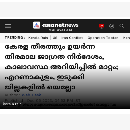
MALAYALAM
TRENDING :
Kerala Rain
US - Iran Conflict
Operation Toofan
Ker
കേരള തീരത്തും ഉയർന്ന
തിരമാല ജാഗ്രത നിർദേശം,
കാലാവസ്ഥ അറിയിപ്പിൽ മാറ്റം;
എറണാകുളം, ഇടുക്കി
ജില്ലകളിൽ യെല്ലോ
Author :
Web Desk
Published :
Dec 05 2023, 04:53 PM IST
kerala rain