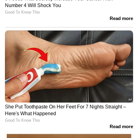
DOWNLOAD APP
RECOMMENDED STORIES
ആളില്ലാത്ത തോണി ഒഴുകി
ചെറിയൊരു ഇടവേളയ്ക്ക്
നടക്കുന്നത് കണ്ടു,
ശേഷ വീണ്ടുമൊരു കുഞ്ഞ്
സംശയം തോന്നിയതിനെ
അതിഥി, കായലും കടലും
തുടര്‍ന്ന് തെരച്ചിലില്‍
പോലെ ശാന്തനായ