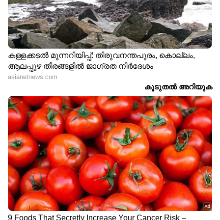
ABOUT THE AUTHOR
Web Desk
WD
Follow Us