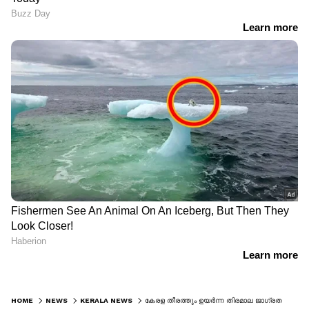
HOME
NEWS
KERALA NEWS
കേരള തീരത്തും ഉയർന്ന തിരമാല ജാഗ്രത നിർദേശം, കാലാവസ്ഥ അറിയിപ്പിൽ മാറ്റം; എറണാകുളം, ഇടുക്കി ജില്ലകളിൽ യെല്ലോ