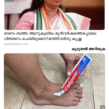
LATEST VIDEOS
സ്ത്രീ ആരോഗ്യ സംരക്ഷണത്തിൽ
രാജ്യത്ത് മാതൃകയാകാൻ
കര്‍ണാടക; 'ഋതുതാരെ' പദ്ധതി
ഒരുങ്ങുന്നു
നിർത്തിയിട്ട കാർ കത്തിച്ചു,
യുവതിയുടെ മേൽ
പെട്രോളൊഴിച്ചു; വീട്ടിൽക്കയറി
യുവാവിന്റെ പരാക്രമം