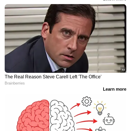
RECOMMENDED STORIES
വാണിയപ്പാറയിലെ
യുഡിഎഫ് സർക്കാരിന്റെ
ദുരൂഹത; ആ മൃതദേഹം
ആദ്യ ബജറ്റ് ചർച്ച ഇന്ന്
സിജോയുടേതോ?ഒരു
മുത്ൽ നിയമസഭയിൽ;
കല്ലറയിൽ രണ്ട് മൃതദേഹം
മദ്യനയത്തിലും സ്വകാര്യ
കണ്ട സംഭവം;
പങ്കാളിത്തത്തിലും കടുത്ത
സംശയവുമായി വിലങ്ങാട്
പ്രതിപക്ഷ പ്രതിഷേധത്തിന്
സ്വദേശിയുടെ ബന്ധുക്കൾ
സാധ്യത