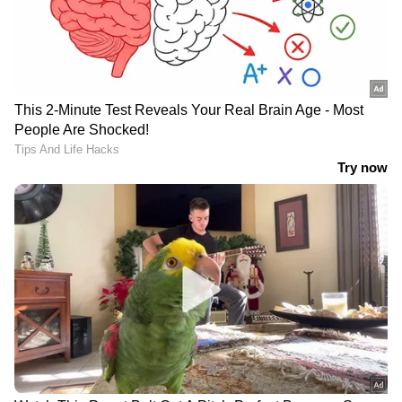
നടൻ അബു സലിം
കോഴിക്കോട് ഒരാൾക്ക്
സഞ്ചരിച്ച കാർ
കൂടി മലേറിയ
അപകടത്തിൽപ്പെട്ടു;
സ്ഥിരീകരിച്ചു; രോഗം
അപകടം 'അമ്മ' ജനറൽ
ബാധിച്ചത് അതിഥി
ബോഡി യോഗം കഴിഞ്ഞ്
തൊഴിലാളിക്ക്
മടങ്ങുന്നതിനിടെ