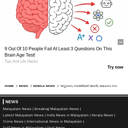
HOME
NEWS
KERALA NEWS
'സ്ഫോടനം നടത്തിയത് ഞാൻ, യഹോവ സാക്ഷികളോടുള്ള‍ എതിർപ്പ് മൂലം'; കീഴടങ്ങിയ ഡൊമിനിക് മാർട്ടിന്‍റെ വീഡിയോ പുറത്ത്
NEWS
Malayalam News
Breaking Malayalam News
Latest Malayalam News
India News in Malayalam
Kerala News
Crime News
International News in Malayalam
Gulf News in Malayalam
Viral News