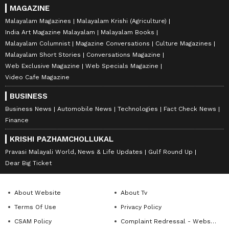
MAGAZINE
Malayalam Magazines
Malayalam Krishi (Agriculture)
India Art Magazine Malayalam
Malayalam Books
Malayalam Columnist
Magazine Conversations
Culture Magazines
Malayalam Short Stories
Conversations Magazine
Web Exclusive Magazine
Web Specials Magazine
Video Cafe Magazine
BUSINESS
Business News
Automobile News
Technologies
Fact Check News
Finance
KRISHI PAZHAMCHOLLUKAL
Pravasi Malayali World, News & Life Updates
Gulf Round Up
Dear Big Ticket
About Website
About Tv
Terms Of Use
Privacy Policy
CSAM Policy
Complaint Redressal - Website