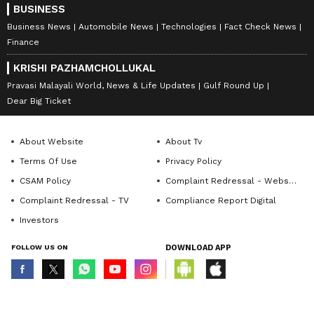
BUSINESS
Business News
Automobile News
Technologies
Fact Check News
Finance
KRISHI PAZHAMCHOLLUKAL
Pravasi Malayali World, News & Life Updates
Gulf Round Up
Dear Big Ticket
About Website
About Tv
Terms Of Use
Privacy Policy
CSAM Policy
Complaint Redressal - Website
Complaint Redressal - TV
Compliance Report Digital
Investors
FOLLOW US ON
DOWNLOAD APP
© Copyright 2026 Asianxt Digital Technologies Private Limited (Formerly
known as Asianet News Media & Entertainment Private Limited) | All Rights