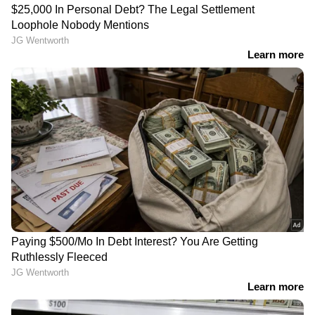
വകുപ്പ് പ്രകാരമുള്ള ഉത്തരവ് എതിരായതിനെ
തുടർന്ന് കെടി ജലീലിന് മന്ത്രി സ്ഥാനം
നഷ്ടമായിരുന്നു. സമാനമായ വകുപ്പിലെ
കേസിൽ വിധി എതിരായാൽ പിണറായി
വിജയനും സ്ഥാനം ഒഴിയേണ്ടിവരും.
ക്രിക്കറ്റ്
'കുടത്തിൽ നിന്ന് ഭൂതത്തെ
കളിക്കാനെത്തിവരെ
തുറന്ന് വിട്ടത് മുസ്ലിം ലീ​ഗ്';
കാത്ത് അതിഥി, കുറ്റിച്ചലിന്
പരാതി
സമീപം ടർഫിൽ മൂർഖൻ
പിൻവലിക്കുന്നതാണ്
പാമ്പ് കയറി; വനം വകുപ്പ്
മാന്യതയെന്ന് വഖഫ്
എത്തി പിടികൂടി
ബോർഡ് ചെയർമാൻ
കെപിസിസി
വിനോദയാത്രയ്ക്കായി