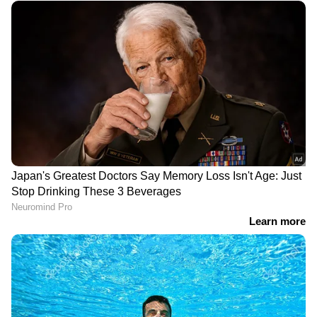
DOWNLOAD APP
കേരളത്തിലെ എല്ലാ വാർത്തകൾ
Kerala
News
അറിയാൻ എപ്പോഴും ഏഷ്യാനെറ്റ്
ന്യൂസ് വാർത്തകൾ.
Malayalam News
തത്സമയ അപ്‌ഡേറ്റുകളും ആഴത്തിലുള്ള
വിശകലനവും സമഗ്രമായ റിപ്പോർട്ടിംഗും —
എല്ലാം ഒരൊറ്റ സ്ഥലത്ത്. ഏത് സമയത്തും,