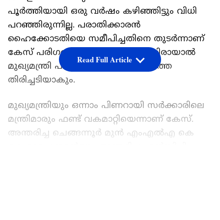
പൂർത്തിയായി ഒരു വർഷം കഴിഞ്ഞിട്ടും വിധി
പറഞ്ഞിരുന്നില്ല. പരാതിക്കാരൻ
ഹൈക്കോടതിയെ സമീപിച്ചതിനെ തുടർന്നാണ്
കേസ് പരിഗണിക്കുന്നത്. വിധി എതിരായാൽ
Read Full Article
മുഖ്യമന്ത്രി പിണറായി വിജയന് കനത്ത
തിരിച്ചടിയാകും.
മുഖ്യമന്ത്രിയും ഒന്നാം പിണറായി സർക്കാരിലെ
മന്ത്രിമാരും ഫണ്ട് വകമാറ്റിയെന്നാണ് കേസ്.
അന്തരിച്ച ചെങ്ങന്നൂർ മുൻ എംഎൽഎ കെ
കെ രാമചന്ദ്രന്‍റെയും അന്തരിച്ച എൻസിപി
നേതാവ് ഉഴവൂർ വിജയന്‍റെയും കുടുംബത്തിനും
LATEST VIDEOS
ഒപ്പം കോടിയേരി ബാലകൃഷ്ണന്റെ അകമ്പടി
വാഹനം അപകടത്തിൽപെട്ട് മരിച്ച
പൊലിസുകാരന്റെയും കുടുംബത്തിനും
ദുരിതാശ്വാസ നിധിയിൽ നിന്നും പണം