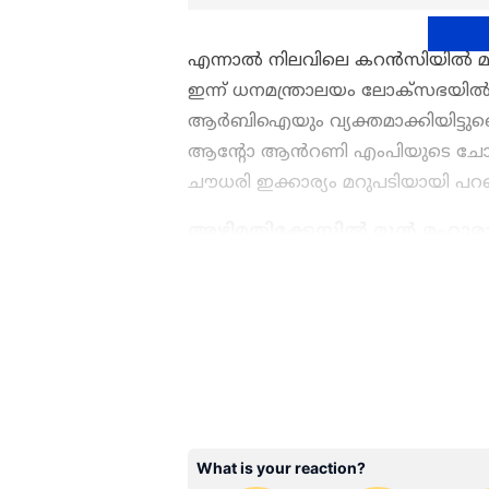
എന്നാൽ നിലവിലെ കറൻസിയിൽ മാറ്റം
ഇന്ന് ധനമന്ത്രാലയം ലോക്സഭയിൽ വ
ആർബിഐയും വ്യക്തമാക്കിയിട്ടുണ്
ആൻ്റോ ആൻറണി എംപിയുടെ ചോദ്യത്ത
ചൗധരി ഇക്കാര്യം മറുപടിയായി പറ
അഴിമതിക്കേസിൽ മുൻ മഹാരാഷ്ട്ര
കേരളത്തിലെ എല്ലാ വാർത്
ഏഷ്യാനെറ്റ് ന്യൂസ് വാർത്ത
അപ്‌ഡേറ്റുകളും ആഴത്തിലുള്
എല്ലാം ഒരൊറ്റ സ്ഥലത്ത്. 
വാർത്തകൾ ലഭിക്കാൻ
Asian
ABOUT THE AUTHOR