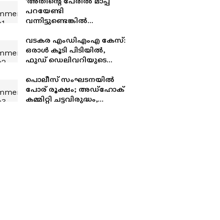
'അതിന്റെ പേരിൽ മാപ്പ്
പറയേണ്ടി
വന്നിട്ടുണ്ടെങ്കിൽ
അതാവും വി.ഡി. സതീശന്
വലിയ ബഹുമാനക്കുറവ്';
വടകര എംഡിഎംഎ കേസ്:
മഹേഷ്
ഒരാൾ കൂടി പിടിയിൽ,
കുഞ്ഞുമോനെതിരായ
ഫുഡ് ഡെലിവറിയുടെ
സൈബ‍ർ ആക്രമണത്തിൽ
മറവിൽ ലഹരി വിൽപ്പന
കോൺഗ്രസ് നേതാവ്
നടത്തിയെന്ന
പൊലീസ് സംഘടനയിൽ
കണ്ടെത്തലിൽ പൊലീസ്
പോര് രൂക്ഷം; അഡ്ഹോക്
കമ്മിറ്റി ചട്ടവിരുദ്ധം,
അംഗീകരിക്കില്ലെന്ന്
നിലവിലെ ഭാരവാഹികൾ