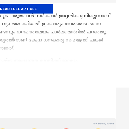
READ FULL ARTICLE
 വരുത്താൻ സർക്കാർ ഉദ്ദേശിക്കുന്നില്ലെന്നാണ്
്യക്തമാക്കിയത്. ഇക്കാര്യം നേരത്തെ തന്നെ
ടെന്നും ധനമന്ത്രാലയം പാർലമെൻറിൽ പറഞ്ഞു.
ിനാണ് കേന്ദ്ര ധനകാര്യ സഹമന്ത്രി പങ്കജ്
ഞ്ഞത്.
 ആഭ്യന്തര മന്ത്രിക്ക് ജാമ്യം
തകൾ
Kerala News
അറിയാൻ എപ്പോഴും
കൾ.
Malayalam News
തത്സമയ
ള വിശകലനവും സമഗ്രമായ റിപ്പോർട്ടിംഗും —
ഏത് സമയത്തും, എവിടെയും വിശ്വസനീയമായ
et News Malayalam