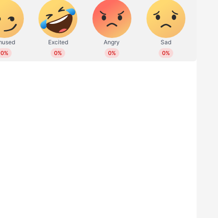
്ര മുൻ ആഭ്യന്തര മന്ത്രി അനിൽ ദേശ്മുഖിന്
്ത കേസിലാണ് ബോംബെ ഹൈക്കോടതി ജാമ്യം
ൽ പോകാനുള്ള സമയം പരിഗണിച്ച് വിധി
റ്റേ ചെയ്തിട്ടുണ്ട്.പോലീസ് ഉദ്യോഗസ്ഥരെ
് 100 കോടി രൂപ കൈക്കൂലി കൈപ്പറ്റി എന്നതാണ്
നെതിരെ കേസെടുത്തിരുന്നു. ഈ കേസിൽ
 ജാമ്യം ലഭിച്ചതാണ്. സിബിഐ രജിസ്റ്റർ ചെയ്ത
തോടെ ജയിൽ മോചനം സാധ്യമാവും. കഴിഞ്ഞ ഒരു
്മുഖ്.