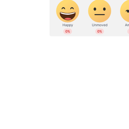
WD
Web Desk
മുംബൈ: അഴിമതി കേസിൽ മഹാരാഷ്ട
ജാമ്യം. സിബിഐ രജിസ്റ്റർ ചെയ
അനുവദിച്ചത്. സിബിഐക്ക് അപ്പീ
നടപ്പാക്കുന്നത് 10 ദിവസത്തേക്ക് സ്
ഉപയോഗിച്ച് വ്യവസായികളിൽ നിന്ന
കേസ്. ഇഡിയും അനിൽ ദേശ്മുഖി
ഒക്ടോബർ നാലിന് അനിൽ ദേശമുഖിന്
കേസിലും ഇപ്പോൾ ജാമ്യം ലഭിച്ച
വർഷമായി ജയിലിലാണ് അനില്‍ ദേശ