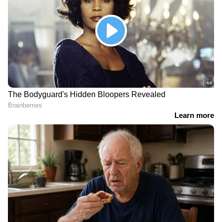
ന്യൂസ് വാർത്തകൾ.
Malayalam News
തത്സമയ അപ്‌ഡേറ്റുകളും ആഴത്തിലുള്ള
വിശകലനവും സമഗ്രമായ റിപ്പോർട്ടിംഗും —
എല്ലാം ഒരൊറ്റ സ്ഥലത്ത്. ഏത് സമയത്തും,
എവിടെയും വിശ്വസനീയമായ വാർത്തകൾ
ലഭിക്കാൻ
Asianet News Malayalam