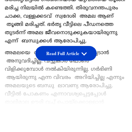
മരിച്ച നിലയിൽ കണ്ടെത്തി. തിരുവനന്തപുരം
ചാക്ക, വള്ളക്കടവ് സ്വദേശി അമല ആണ്
തൂങ്ങി മരിച്ചത്. ഭർതൃ വീട്ടിലെ പീഡനത്തെ
തുടർന്ന് അമല ജീവനൊടുക്കുകയായിരുന്നു
എന്ന് ബന്ധുക്കൾ ആരോപിച്ചു.
അമലയെ വീട്ടുകാരുമായി ബന്ധപ്പെടാൻ
Read Full Article
അനുവദിച്ചില്ല. വീട്ടുകാർ ഫോൺ
വിളിക്കുമ്പോൾ നൽകിയിരുന്നില്ല. ഗർഭിണി
ആയിരുന്നു എന്ന വിവരം അറിയിച്ചില്ല എന്നും
അമലയുടെ ബന്ധു ലാവണ്യ ആരോപിച്ചു.
വീട്ടിൽ പോകണം എന്നാവശ്യപ്പെട്ടപ്പോൾ
താലിമാല ഊരി വച്ച് പൊയ്ക്കൊള്ളാൻ
പറഞ്ഞതായും ബന്ധുക്കൾ ആരോപിച്ചു.
മകളോട് സംസാരിക്കാൻ പോലും
LATEST VIDEOS
അനുവദിച്ചിരുന്നില്ലെന്നു അമലയുടെ അച്ഛൻ