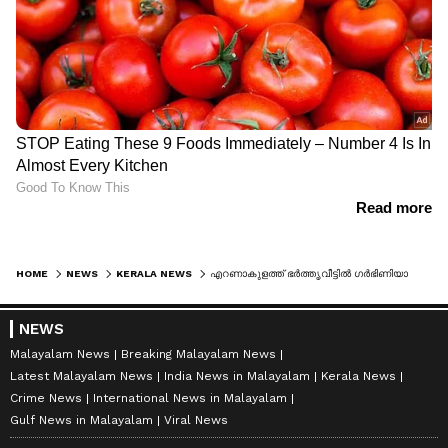
HOME
NEWS
KERALA NEWS
എറണാകുളത്ത് ഭർത്തൃവീട്ടിൽ ഗർഭിണിയായ യുവതി തൂങ്ങി മരിച്ചു; മാനസിക പീഡനമെന്ന് ബന്ധുക്കൾ, പൊലീസ് കേസെടുത്തു
NEWS
Malayalam News
Breaking Malayalam News
Latest Malayalam News
India News in Malayalam
Kerala News
Crime News
International News in Malayalam
Gulf News in Malayalam
Viral News