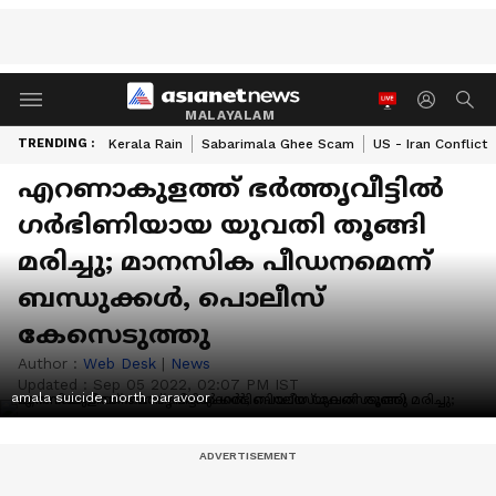
MALAYALAM
TRENDING :
Kerala Rain
Sabarimala Ghee Scam
US - Iran Conflict
എറണാകുളത്ത് ഭർത്തൃവീട്ടിൽ
ഗർഭിണിയായ യുവതി തൂങ്ങി
മരിച്ചു; മാനസിക പീഡനമെന്ന്
ബന്ധുക്കൾ, പൊലീസ്
കേസെടുത്തു
Author :
Web Desk
|
News
Updated :
Sep 05 2022, 02:07 PM IST
amala suicide, north paravoor