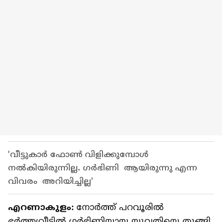
'വീട്ടുകാർ ഫോൺ വിളിക്കുമ്പോൾ
നൽകിയിരുന്നില്ല. ഗർഭിണി ആയിരുന്നു എന്ന
വിവരം അറിയിച്ചില്ല'
എറണാകുളം:
നോർത്ത് പറവൂരിൽ
ഭർത്തൃവീട്ടിൽ ഗർ‍ഭിണിയായ യുവതിയെ തൂങ്ങി