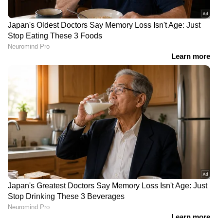
RECOMMENDED STORIES
തൃശ്ശൂരിൽ ലോറിയിടിച്ച്
'ക്ഷേമപെൻഷൻ വിതരണം
യുവാവ് മരിച്ച സംഭവം:
അട്ടിമറിക്കാൻ നീക്കം,
കൊലപാതകമെന്ന്
പദ്ധതി
കുടുംബത്തിന്റെ
അവസാനിപ്പിക്കാനുള്ള
ആരോപണം
യുഡിഎഫ് അജണ്ടയുടെ
ആദ്യപടി': വിമര്‍ശിച്ച്
പ്രതിപക്ഷ നേതാവ്
പിണറായി വിജയൻ