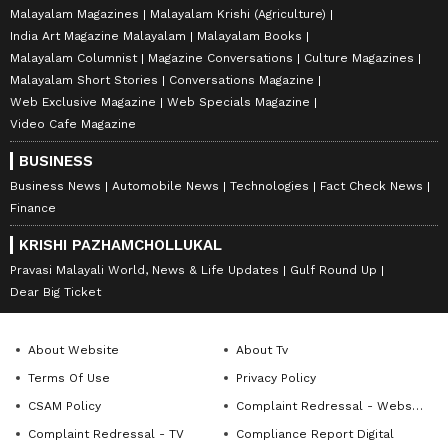
Malayalam Magazines
Malayalam Krishi (Agriculture)
India Art Magazine Malayalam
Malayalam Books
Malayalam Columnist
Magazine Conversations
Culture Magazines
Malayalam Short Stories
Conversations Magazine
Web Exclusive Magazine
Web Specials Magazine
Video Cafe Magazine
BUSINESS
Business News
Automobile News
Technologies
Fact Check News
Finance
KRISHI PAZHAMCHOLLUKAL
Pravasi Malayali World, News & Life Updates
Gulf Round Up
Dear Big Ticket
About Website
About Tv
Terms Of Use
Privacy Policy
CSAM Policy
Complaint Redressal - Website
Complaint Redressal - TV
Compliance Report Digital