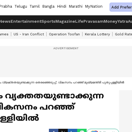
Prabha
Telugu
Tamil
Bangla
Hindi
Marathi
MyNation
Add Prefer
News
Entertainment
Sports
Magazine
Life
Pravasam
Money
Yatra
A
ames
US - Iran Conflict
Operation Toofan
Kerala Lottery
Gold Rat
 വ്യക്തതയുണ്ടാക്കുന്ന തെരഞ്ഞെടുപ്പ്', വികസനം പറഞ്ഞ് മുഖ്യമന്ത്രി പുതുപ്പള്ളിയിൽ
ം വ്യക്തതയുണ്ടാക്കുന്ന
 വികസനം പറഞ്ഞ്
്പള്ളിയിൽ