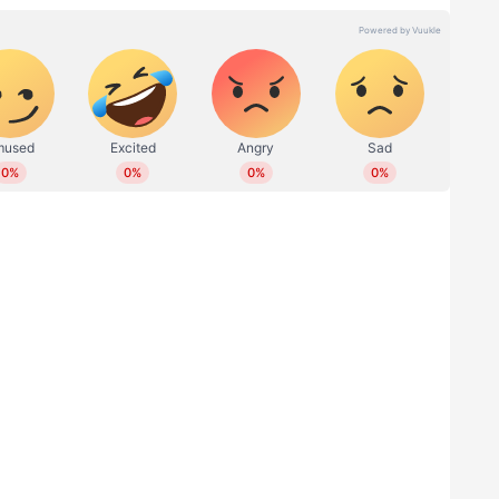
ണിക്കുകയാണ്. നികുതി വിഹിതം
്കെതിരെ പോരാടുന്നവരാണ് ഇടത് പക്ഷം. പക്ഷേ
ൻ യുഡിഎഫിന് കഴിയാത്തത് എന്താണ് കഴിയാത്തത്
് ബിജെപി ഒത്തുകളി. കിടങ്ങൂർ എടുത്ത് പറഞ്ഞ