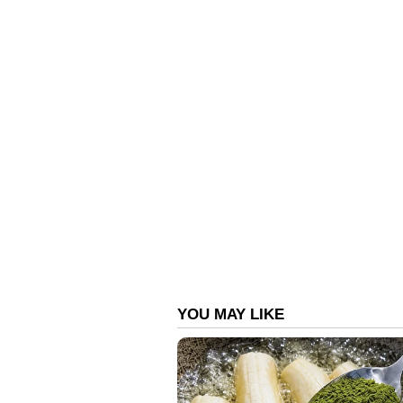
പിണറായി പ്രാദേശിക തെരെഞ്ഞെടുപ്
കണ്ടിട്ടുണ്ടെന്നും ആരോപിച്ചു.
asianet news