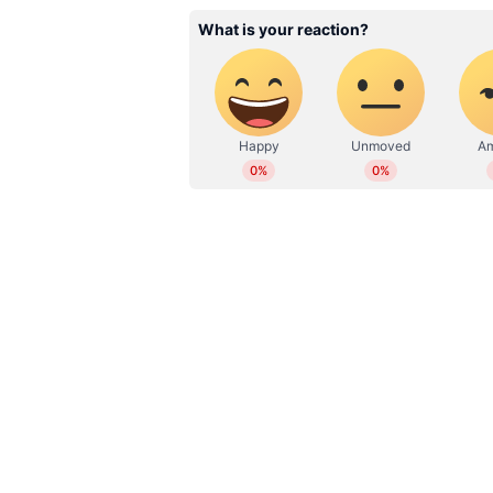
പക്ഷേ കേരളത്തെ കേന്ദ്രം അവഗ
വെട്ടിക്കുറയ്ക്കുന്നു. വർഗീയതക
കേന്ദ്രത്തിനെതിരെ സംസാരിക്കാ
? എല്ലാം ഒത്തുകളിയാണ്. യുഡിഎഫ