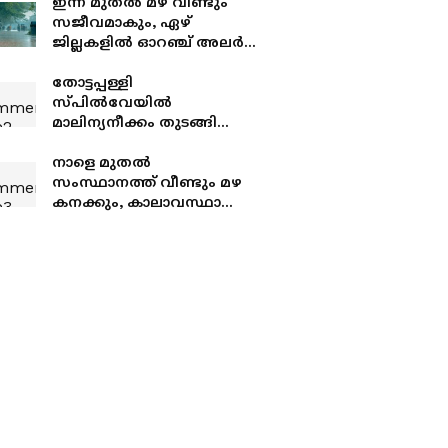
ഇന്ന് മുതൽ മഴ വീണ്ടും
സജീവമാകും, ഏഴ്
ജില്ലകളിൽ ഓറഞ്ച് അലർട്ട്,
അഞ്ച് താലൂക്കുകളിൽ
അവധി
തോട്ടപ്പള്ളി
സ്പില്‍വേയിൽ
മാലിന്യനീക്കം തുടങ്ങി
ദേശീയപാതയിൽ വൻ
ഗതാഗതക്കുരുക്ക്
നാളെ മുതൽ
സംസ്ഥാനത്ത് വീണ്ടും മഴ
കനക്കും, കാലാവസ്ഥാ
മുന്നറിയിപ്പ്