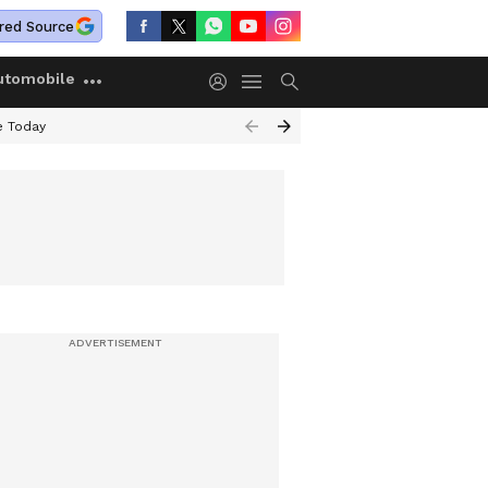
red Source
utomobile
e Today