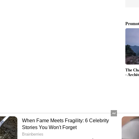
പിൽ മറ്റ് ഇടങ്ങളിലും ഈ ഒത്തുകളി