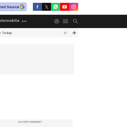
red Source
utomobile
e Today