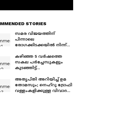
MMENDED STORIES
സമര വിജയത്തിന്
പിന്നാലെ
രോഗക്കിടക്കയിൽ നിന്ന്
സമര നായകൻ അഭിജീത്
ദീപ്കെയുടെ സന്ദേശം;
കഴിഞ്ഞ 5 വർഷത്തെ
'ഓരോരുത്തർക്കും നന്ദി'
സകല പർച്ചേസുകളും
കുടഞ്ഞിട്ട്
പരിശോധിക്കാൻ
നിർദേശം; സമഗ്ര
അതൃപ്തി അറിയിച്ച് ഉമ
പരിശോധനക്ക് കായിക
തോമസും; നെഹ്റു ട്രോഫി
വകുപ്പ്, സ്പോർട്സ്
വള്ളംകളിക്കുള്ള വിവാദ
കൗൺസിൽ
ടെൻഡർ റദ്ദാക്കി
ഉടച്ചുവാർക്കും
എൻടിബിആർ
സൊസൈറ്റി; പുതിയ
ടെൻഡർ വിളിച്ചു