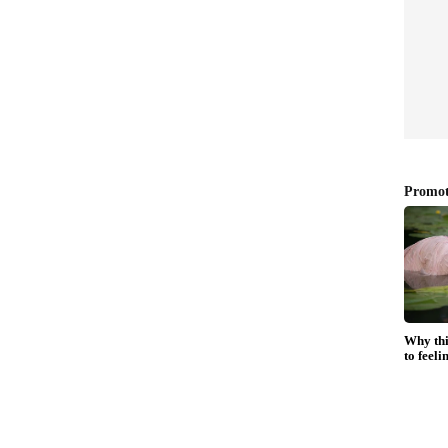
െയാണ് പുതിയ ആലോചന. കൊടിമരത്തിൽ നിന്നും
്ട് ബെയ്ലി പാലം വഴി പുറത്തേക്കുള്ള കടത്തിവിടുന്ന
ം നവീകരിക്കണം. പാതയിൽ മുമ്പുണ്ടായിരുന്ന
േണം. മാളികപുറത്തിന് പിന്നിലൂടെ ഭസ്മകുളത്തിന്
്. പാലത്തിന്‍റെ അറ്റകുറ്റപണി നടത്താനും
തന്നെ പുതിയ തീരുമാനങ്ങള്‍ നടപ്പാക്കാൻ
പോര്‍ട്ട് നൽകും