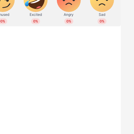
കുത്തിറക്കവും കയറ്റവും പടികളും കടന്നുള്ള
തീ‍ത്ഥാടകര്‍ക്ക് മടുത്തതോടെ ഈ പാത
്റകുറ്റപ്പണി നടത്തായതോടെ ബെയ്ലി പാലവും
 സൈന്യത്തിന് നൽകാനുള്ള കുടിശികയും കൂടി.
േകാൽ കോടി രൂപ സംസ്ഥാന സർക്കാർ സൈന്യത്തിന്