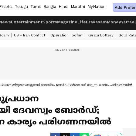
Prabha
Telugu
Tamil
Bangla
Hindi
Marathi
MyNation
Add Prefer
News
Entertainment
Sports
Magazine
Life
Pravasam
Money
Yatra
A
 Scam
US - Iran Conflict
Operation Toofan
Kerala Lottery
Gold Rat
ധാന തീരുമാനങ്ങളുമായി ദേവസ്വം ബോർഡ്; ദർശന വഴി മാറ്റുന്ന കാര്യം പരിഗണനയിൽ
പ്രധാന
യി ദേവസ്വം ബോർഡ്;
ന്ന കാര്യം പരിഗണനയിൽ