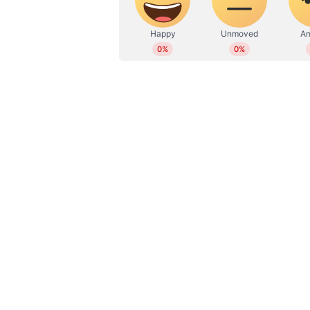
മണിക്കൂറുകള്‍ കാത്തുനിന്ന ശേഷം 
ശരണസേതു പാലം വഴിയുള്ള യാത്ര 
ഉപേക്ഷിച്ചു. വ‍‍ർഷാവർഷമുള്ള അറ
ഉപയോഗശൂന്യമായി. ഇതോടൊപ്പം
ദേവസ്വം ബോർഡിന് വേണ്ടി ഒന്ന