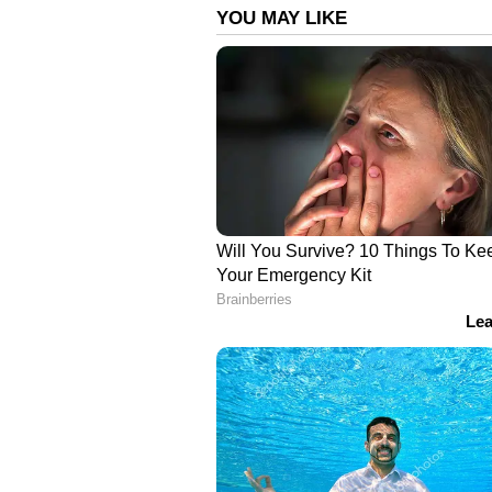
പമ്പായിൽ ബസ് കത്തി നശിച്ച സ
ഹൈക്കോടതിയിൽ റിപ്പോർട്ട് സമർപ്പിക
ബസാണ് കത്തി നശിച്ചതെന്ന് ക
അറിയിച്ചിരുന്നു . നിലയ്ക്കലിൽ നി
എത്തിക്കാനായി പോയ ബസായിരുന്
വലിയ അപകടം ഒഴിവായത്. ശബരിമലയു
ഹൈക്കോടതി ഇന്ന് പരിഗണിക്കുന്നു
ശബരിമല: വെർച്വൽ ക്യൂ ബുക്ക
ഓൺലൈൻ ബുക്കിങ് സൗകര്യം മൂന