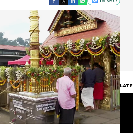
Follow Us
LATE