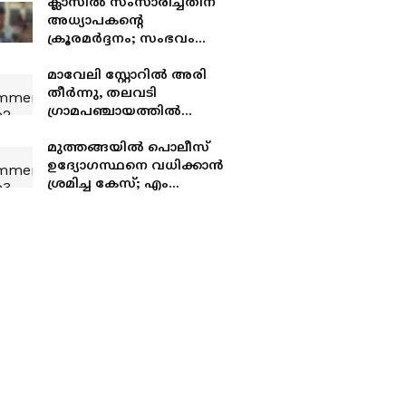
ക്ലാസിൽ സംസാരിച്ചതിന്
അധ്യാപകന്റെ
ക്രൂരമർദ്ദനം; സംഭവം
പാലക്കാട്
മാവേലി സ്റ്റോറിൽ അരി
തീർന്നു, തലവടി
ഗ്രാമപഞ്ചായത്തിൽ
ദുരിതാശ്വാസ
ക്യാമ്പുകളിലും
മുത്തങ്ങയിൽ പൊലീസ്
കഞ്ഞിവതരണ
ഉദ്യോഗസ്ഥനെ വധിക്കാൻ
കേന്ദ്രങ്ങളിലും പ്രതിസന്ധി
ശ്രമിച്ച കേസ്; ​എം
ഗീതാന്ദൻ അടക്കമുള്ള
പ്രതികളെ ശിക്ഷിച്ച
വിധിയിൽ പിഴവുണ്ടെന്ന്
ഹൈക്കോടതി