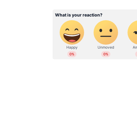
WD
Web Desk