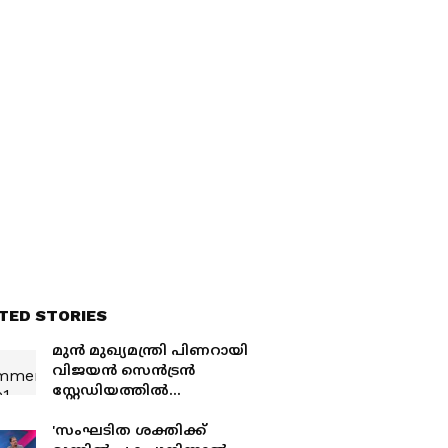
TED STORIES
മുൻ മുഖ്യമന്ത്രി പിണറായി
വിജയൻ സെൻട്രൻ
സ്റ്റേഡിയത്തിൽ
സത്യപ്രതിജ്ഞ
ചടങ്ങിനെത്തി | Pinarayi
'സംഘടിത ശക്തിക്ക്