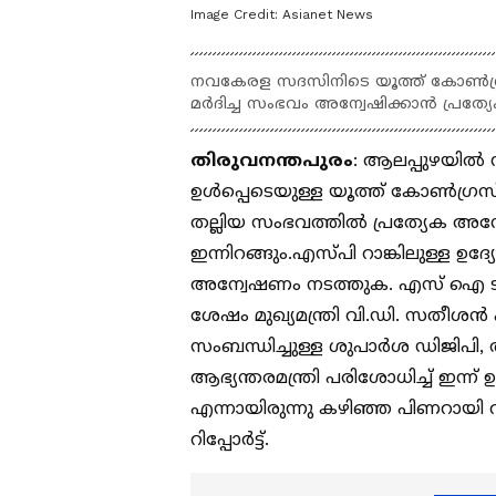
Image Credit:
Asianet News
നവകേരള സദസിനിടെ യൂത്ത് കോൺഗ്രസ
മർദിച്ച സംഭവം അന്വേഷിക്കാൻ പ്രത്
തിരുവനന്തപുരം
: ആലപ്പുഴയി
ഉൾപ്പെടെയുള്ള യൂത്ത് കോൺഗ്രസ
തല്ലിയ സംഭവത്തിൽ പ്രത്യേക അന
ഇന്നിറങ്ങും.എസ്പി റാങ്കിലുള്ള ഉദ
അന്വേഷണം നടത്തുക. എസ് ഐ ടി അ
ശേഷം മുഖ്യമന്ത്രി വി.ഡി. സതീശൻ
സംബന്ധിച്ചുള്ള ശുപാർശ ഡിജിപി,
ആഭ്യന്തരമന്ത്രി പരിശോധിച്ച് ഇന്ന
എന്നായിരുന്നു കഴിഞ്ഞ പിണറായി
റിപ്പോർട്ട്.