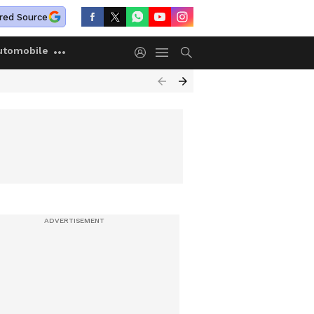
red Source
utomobile