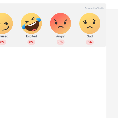
സംഘടനകൾ രംഗത്ത് വന്നിരുന്നു. വിശദമായ പഠനം
യതെന്ന് കാട്ടി വയനാട് പ്രകതി
ുന്നു. ചൂരൽമല, പുത്തുമല കവളപ്പാറ
ുന്ന മേഖലയിലാണ്. സൂക്ഷമമായി പരിശോധിച്ച
െന്നായിരുന്നു വി ഡി സതീശൻറ അഭിപ്രായം.