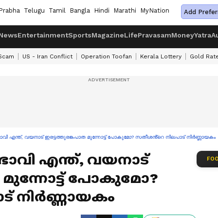
Prabha
Telugu
Tamil
Bangla
Hindi
Marathi
MyNation
Add Prefer
News
Entertainment
Sports
Magazine
Life
Pravasam
Money
Yatra
A
 Scam
US - Iran Conflict
Operation Toofan
Kerala Lottery
Gold Rat
വി എന്ത്, വയനാട് ഇരട്ടത്തുരങ്കപാത മുന്നോട്ട് പോകുമോ? സതീശൻ്റെ നിലപാട് നിർണ്ണായകം
ാവി എന്ത്, വയനാട്
FOO
 മുന്നോട്ട് പോകുമോ?
ട് നിർണ്ണായകം