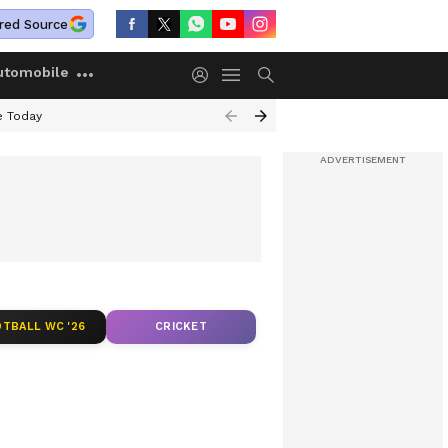
red Source
utomobile
e Today
TBALL WC '26
CRICKET