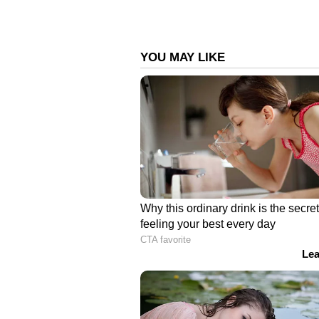
ഉണ്ടാകുന്ന ഒരിടത്ത് മല തുരന്ന് പ
മുന്നിൽ കണ്ട് മുൻകരുതലുകൾ വേണമെന
തുരങ്കപാതയിൽ സതീശന്റെ നിലപാട്
നിയമനടപടികളും ഇനി പ്രതീക്ഷിക്കാ
പദ്ധതി എങ്ങനെ പോകണമെന്ന് മുഖ്
പരിശോധിക്കുമെന്നാണ് പൊതുമരാമത്
ന്യൂസിനോട് വ്യക്തമാക്കിയത്. അ
നോക്കുന്ന പദ്ധതിയുടെ ഭാവി മുഖ്യ