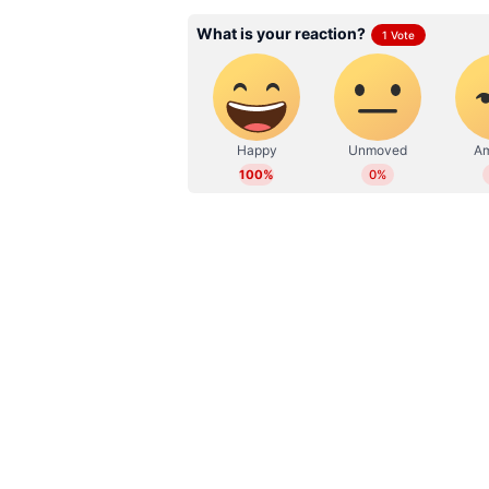
തുരങ്കപാതക്കെതിരെ പരിസ്ഥിതി 
നടത്താതെയാണ് നിർമ്മാണം തുടങ്ങി
സംരക്ഷസമിതിയും രംഗത്തുണ്ടായിര
ഉരുൾപൊട്ടൽ ദുരന്തം തുരങ്കം വര
ശേഷമാണ് പദ്ധതി നടപ്പാക്കേണ്ടത