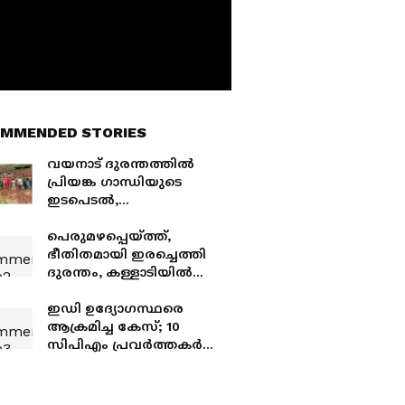
MMENDED STORIES
വയനാട് ദുരന്തത്തിൽ
പ്രിയങ്ക ഗാന്ധിയുടെ
ഇടപെടൽ,
മുഖ്യമന്ത്രിയുമായടക്കം
സംസാരിച്ചു; 'ഈ കഠിന
പെരുമഴപ്പെയ്ത്ത്,
ഘട്ടത്തിൽ ഒപ്പമുണ്ടാകും,
ഭീതിതമായി ഇരച്ചെത്തി
എല്ലാ പിന്തുണയും
ദുരന്തം, കള്ളാടിയിൽ
ഉറപ്പാക്കും'
സര്‍വ സന്നാഹങ്ങളുമായി
രക്ഷാപ്രവര്‍ത്തനം
ഇഡി ഉദ്യോഗസ്ഥരെ
ആക്രമിച്ച കേസ്; 10
സിപിഎം പ്രവർത്തകര്‍ക്ക്
തിരിച്ചടി, ജാമ്യാപേക്ഷ
തള്ളി കോടതി