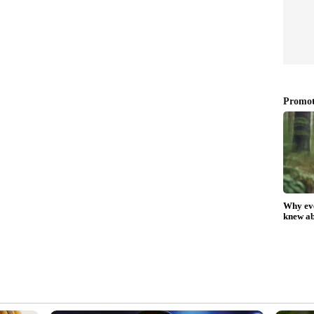
പ്പത്തിൽ പൂർത്തിയാകും.
 നിറവേറ്റുന്ന പോളിസി വാങ്ങുന്നത് പ്രധാനമാണ്.
 ഏതെങ്കിലും പ്ലാൻ വാങ്ങുന്നത് ശരിയല്ല. സ്വന്തം
ഹരിക്കാം
അറിയുന്ന ആളുകളോട് ചോദിച്ച് മനസിലാക്കുക.
 സെറ്റിൽമെന്റ് അനുപാതം പോലുള്ള കാര്യങ്ങളിൽ
യായ കമ്പനിയിൽ നിന്ന് ഇൻഷുറൻസ് ഉൽപ്പന്നങ്ങൾ