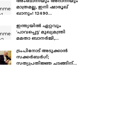
അംബാനിയും അദാനിയും
മാത്രമല്ല, ഇനി ഷാരൂഖ്
ഖാനും! 12490
കോടിയുമായി
ശതകോടീശ്വര
ഇന്ത്യയിൽ ഏറ്റവും
പട്ടികയിലേക്ക്
'പാവപ്പെട്ട' മുഖ്യമന്ത്രി
കുതിച്ചെത്തി കിംഗ് ഖാൻ,
മമതാ ബാനർജി,
നേട്ടമായത് 'റെഡ് ചില്ലീസ്'
പിണറായി വിജയന്റെ
സ്ഥാനമെത്ര
ട്രംപിനോട് അടുക്കാൻ
സക്കര്‍ബര്‍ഗ്;
സത്യപ്രതിജ്ഞ ചടങ്ങിന്
സംഭാവനയായി
നൽകുന്നത് ഒരു കോടി
രൂപ