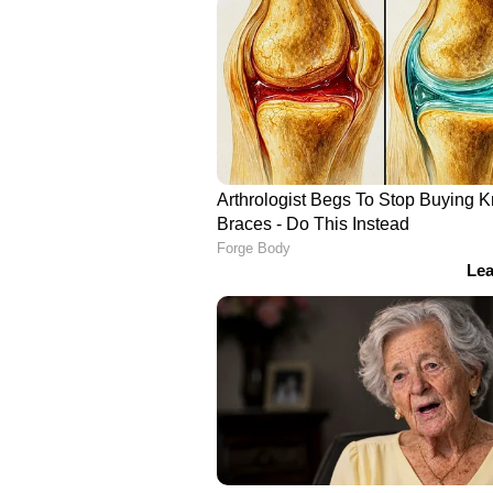
വാങ്ങാം.