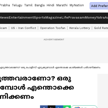
Prabha
Telugu
Tamil
Bangla
Hindi
Marathi
MyNation
Add Prefer
News
Entertainment
Sports
Magazine
Life
Pravasam
Money
Yatra
A
 Scam
US - Iran Conflict
Operation Toofan
Kerala Lottery
Gold Rat
ുത്തവരാണോ? ഒരു പോളിസി എടുക്കുമ്പോൾ എന്തൊക്കെ കാര്യങ്ങൾ പരി​ഗണിക്കണം
ത്തവരാണോ? ഒരു
ുമ്പോൾ എന്തൊക്കെ
ഗണിക്കണം