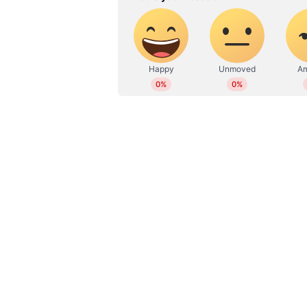
Related Articles
ക്രെഡിറ്റ് സ്കോർ
ഉയർത്തുകയാണോ ലക്ഷ
എത്ര ക്രെഡിറ്റ് വരെ
ഉപയോഗിക്കാം
3.ലൈഫ് കവർ എത്രമാത്രം ?
ലൈഫ് കവർ കണക്കാക്കുന്നത് ചില 
.മിക്ക സാമ്പത്തിക വിദഗ്ധരും നിർ
വരുമാനത്തിന്റെ 10 ഇരട്ടി ആയി