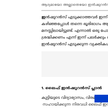
ആദ്യമായോ അല്ലാതെയോ ഇൻഷുറൻസ് എട
ഇ
ൻഷുറൻസ് എടുക്കാത്തവർ ഇന്ന
കഴിഞ്ഞപ്പോൾ തന്നെ ഭൂരിഭാ​ഗം 
മനസ്സിലായിട്ടുണ്ട്. എന്നാൽ ഒരു
ശ്രദ്ധിക്കണം എന്ന് ഇന്ന് പലർക്
ഇൻഷുറൻസ് എടുക്കുന്ന വ്യക്തികൾക
1. ലൈഫ് ഇൻഷുറൻസ് പ്ലാൻ
കുട്ടിയുടെ വിദ്യാഭ്യാസം, വിരമി
സഹായിക്കുന്ന നിരവധി ലൈഫ് ഇൻ