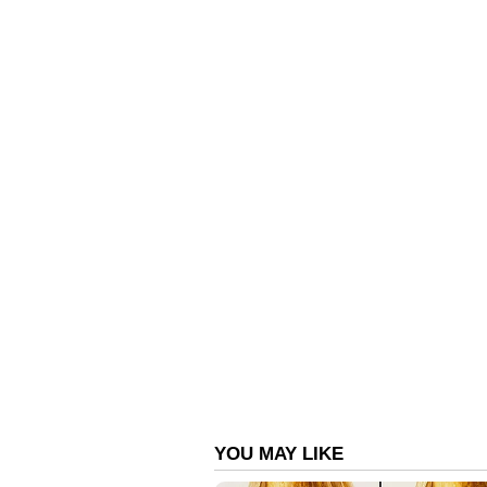
സെറ്റിൽമെന്റ് പ്രക്രിയ വളരെ എളു
6. ഗവേഷണം
നിങ്ങളുടെ സാമ്പത്തിക ആവശ്യങ്ങൾ
ഒരു പോളിസി വാങ്ങാൻ വേണ്ടി മാത്രം
ഗവേഷണത്തിലൂടെ ഈ പ്രശ്നം പരി
7. കമ്പനിയുടെ തീരുമാനം
ഇൻഷുറൻസ് കമ്പനിയെക്കുറിച്ച് 
ഇതിനുപുറമെ,കമ്പനിയുടെ ക്ലെയിം
ശ്രദ്ധ ചെലുത്തണം.ഇതിലൂടെ ശരി