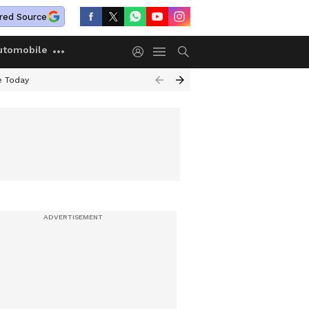
red Source
utomobile
e Today