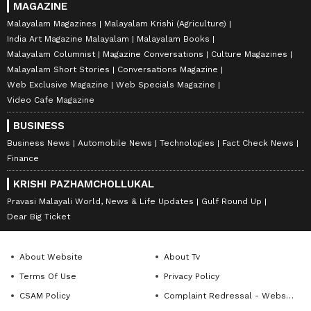
MAGAZINE
Malayalam Magazines
Malayalam Krishi (Agriculture)
India Art Magazine Malayalam
Malayalam Books
Malayalam Columnist
Magazine Conversations
Culture Magazines
Malayalam Short Stories
Conversations Magazine
Web Exclusive Magazine
Web Specials Magazine
Video Cafe Magazine
BUSINESS
Business News
Automobile News
Technologies
Fact Check News
Finance
KRISHI PAZHAMCHOLLUKAL
Pravasi Malayali World, News & Life Updates
Gulf Round Up
Dear Big Ticket
About Website
About Tv
Terms Of Use
Privacy Policy
CSAM Policy
Complaint Redressal - Website