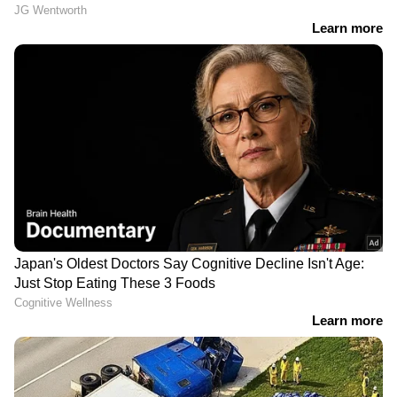
ഇക്കാര്യം ആവശ്യപ്പെട്ടു
LATEST VIDEOS
യൂണിഫോമിട്ട കള്ളനോ?;
സഹപ്രവർത്തകരിൽ നിന്ന്
ലക്ഷങ്ങൾ തട്ടിയെടുത്ത
പൊലീസുകാരനെതിരെ കേസ്
രാവിലെ പുറപ്പെടേണ്ട വിമാനം 6
മണികൂർ വെെകുമെന്ന്
അറിയിച്ചില്ല; കണ്ണൂർ
വിമാനത്താവളത്തിൽ പ്രതിഷേധം
ലോണ്‍ സംബന്ധമായ വിഷയങ്ങളില്‍
നിയമസഹായം നല്‍കുന്ന 'എക്‌സ്പര്‍ട്ട്