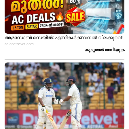
ഓര്‍ക്കേണ്ട കാര്യം ഇതാണ്. ഒരു ഇഎംഐ
മുടങ്ങുന്നത് ഒരു ക്രിമിനല്‍ കുറ്റമല്ല..