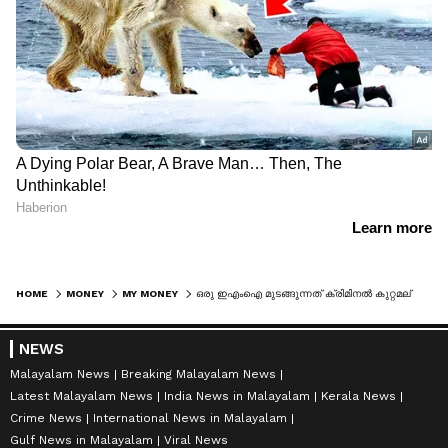
HOME
MONEY
MY MONEY
ഒരു ഇഎംഐ മുടങ്ങുന്നത് ക്രിമിനൽ കുറ്റമല്ല! 'ആപ്പിൽ' വീണു പോകരുത്; അറിയാം ഓൺലൈൻ ലോൺ ആപ്പുകളുടെ ചതിക്കുഴികൾ
NEWS
Malayalam News
Breaking Malayalam News
Latest Malayalam News
India News in Malayalam
Kerala News
Crime News
International News in Malayalam
Gulf News in Malayalam
Viral News