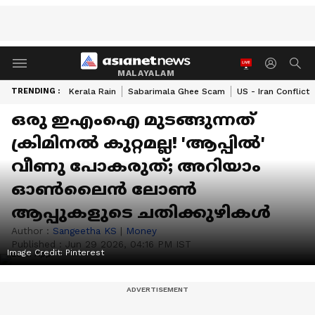
MALAYALAM
TRENDING :
Kerala Rain
Sabarimala Ghee Scam
US - Iran Conflict
ഒരു ഇഎംഐ മുടങ്ങുന്നത്
ക്രിമിനൽ കുറ്റമല്ല! 'ആപ്പിൽ'
വീണു പോകരുത്; അറിയാം
ഓൺലൈൻ ലോൺ
ആപ്പുകളുടെ ചതിക്കുഴികൾ
Author :
Sangeetha KS
|
Money
Published :
Jun 29 2026, 04:16 PM IST
Image Credit:
Pinterest