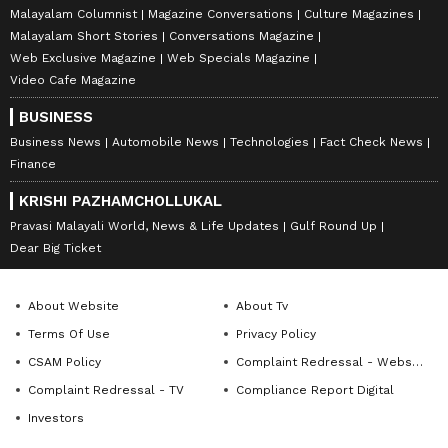
Malayalam Columnist
Magazine Conversations
Culture Magazines
Malayalam Short Stories
Conversations Magazine
Web Exclusive Magazine
Web Specials Magazine
Video Cafe Magazine
BUSINESS
Business News
Automobile News
Technologies
Fact Check News
Finance
KRISHI PAZHAMCHOLLUKAL
Pravasi Malayali World, News & Life Updates
Gulf Round Up
Dear Big Ticket
About Website
About Tv
Terms Of Use
Privacy Policy
CSAM Policy
Complaint Redressal - Website
Complaint Redressal - TV
Compliance Report Digital
Investors