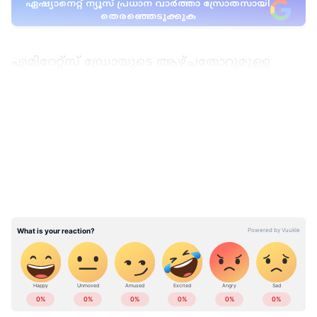
ഏഷ്യാനെറ്റ് ന്യൂസ് പ്രധാന വാർത്താ സ്രോതസായി
തെരഞ്ഞെടുക്കുക
എമിറേറ്റ്സ് ഡ്രോയുടെ ആഴ്ചതോറുമുള്ള
ഈസി 6, ഫാസ്റ്റ് 5, മെഗാ 7 എന്നീ ഡ്രോകൾ
ഇനിമുതൽ പുതിയ സംവിധാനത്തിലാകും
LATEST VIDEOS
നടക്കുക. ഗെയിമിംഗ് ലബോറട്ടറീസ്
ഇന്റർനാഷണലിന്റെ അംഗീകാരമുള്ള
സംവിധാനമാണിത്. കളിക്കാരിൽ
ആത്മവിശ്വാസം വളർത്തുന്നതിനും ആർജ്ജവം
കൂട്ടുന്നതിനും പുതിയ രീതി
ഗുണകരമാകുമെന്നാണ് എമിറേറ്റ്സ് ഡ്രോ
നേതൃത്വത്തിൻറെ പ്രതീക്ഷ.
ഇതോടൊപ്പം ആഗസ്റ്റ് 11 ന് നടക്കുന്ന മെഗാ 7
ഏഷ്യാനെറ്റ് ന്യൂസ് മലയാളത്തിലൂടെ
Pravasi
Malayali News
ലോകവുമായി ബന്ധപ്പെടൂ.
ഡ്രോയുടെ സമ്മാനത്തുക AED 100 മില്യണിൽ