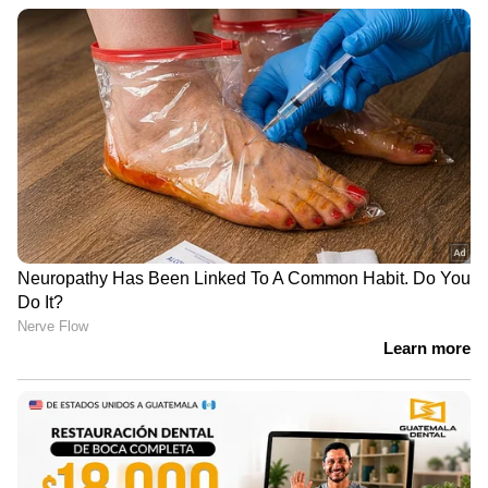
കുത്തിക്കൊന്നു | Faridabad | Crime
News
വിവാഹത്തിന് നിർബന്ധിച്ചു;
വാക്കുതർക്കത്തിന് പിന്നാലെ
നൃത്ത അധ്യാപികയെ കഴുത്തു
ഞെരിച്ച് കൊലപ്പെടുത്തി