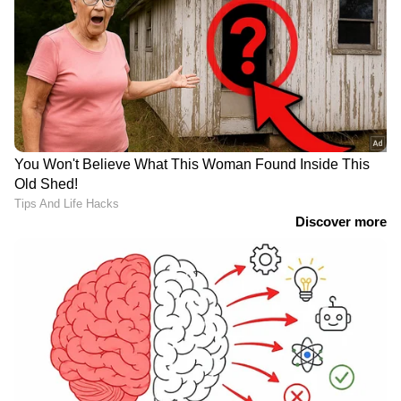
ബോട്ടോക്സ്, ഫില്ലർ
ജോലി കഴിഞ്ഞ് ഭർത്താവ്
കുത്തിവെപ്പുകൾ
തിരികെയെത്തിയപ്പോൾ
എടുത്തത് 'സെയിൽസ്
വീട് ശൂന്യം! സ്വർണവും
എമിറേറ്റ്സ് ഡ്രോയിൽ പങ്കെടുക്കുന്നവർക്ക്
റെപ്രസെന്‍റേറ്റീവ്; ഗുരുതര
ഫർണിച്ചറുമടക്കം
കൂടുതൽ സമഗ്രതയും സുതാര്യതയും
നിയമലംഘനം, ഏഴ്
കാണാനില്ല, പിന്നാലെ
ക്ലിനിക്കുകൾക്ക്
ഭാര്യയുടെ വാട്സാപ്പ്
ഒരുക്കുന്നതിനാണ് പുതിയ സംവിധാനങ്ങൾ
കുവൈത്തിൽ പൂട്ട്
സന്ദേശവും
ഒരുക്കിയിരിക്കുന്നതെന്ന് എമിറേറ്റ്സ് ഡ്രോ
ഹെഡ് ഓഫ് കൊമേർഷ്യൽ പോൾ ചാടർ
പറഞ്ഞു.
തുടർച്ചയായ നാല്
മനംമയക്കുന്ന
മാസത്തെ വർധനവ്;
കാഴ്ചകളുമായി സൗദി
August 9 മുതൽ 11, 2024, വരെയുള്ള
കുതിപ്പിന് ശേഷം കുറഞ്ഞ്
അറേബ്യയിലെ ‘അൽ