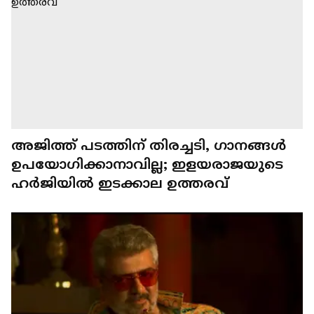
അജിത്ത് പടത്തിന് തിരച്ചടി, ഗാനങ്ങൾ
ഉപയോ​ഗിക്കാനാവില്ല; ഇളയരാജയുടെ
ഹർജിയിൽ ഇടക്കാല ഉത്തരവ്