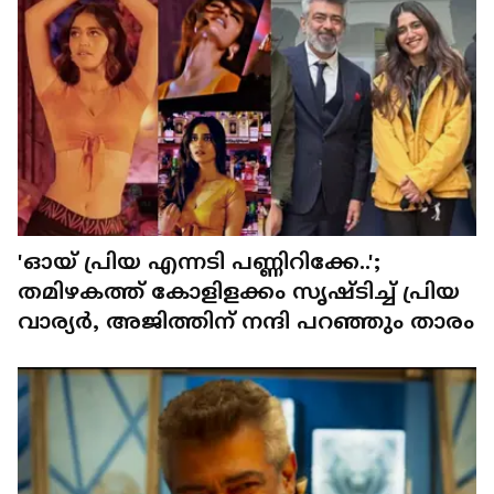
'ഓയ് പ്രിയ എന്നടി പണ്ണിറിക്കേ..';
തമിഴകത്ത് കോളിളക്കം സൃഷ്ടിച്ച് പ്രിയ
വാര്യർ, അജിത്തിന് നന്ദി പറഞ്ഞും താരം