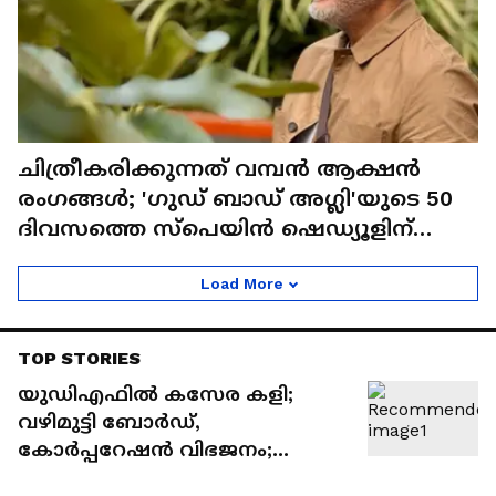
ചിത്രീകരിക്കുന്നത് വമ്പന്‍ ആക്ഷന്‍
രംഗങ്ങള്‍; 'ഗുഡ് ബാഡ് അഗ്ലി'യുടെ 50
ദിവസത്തെ സ്പെയിന്‍ ഷെഡ്യൂളിന്
തുടക്കം
Load More
TOP STORIES
യുഡിഎഫിൽ കസേര കളി;
വഴിമുട്ടി ബോർഡ്,
കോർപ്പറേഷൻ വിഭജനം;
വനിതാ കമ്മീഷൻ അധ്യക്ഷ