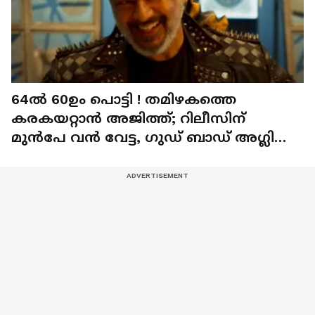
64ൽ 60ഉം പൊട്ടി ! തമിഴകത്തെ
കരകയറ്റാൻ അജിത്ത്; റിലീസിന്
മുൻപേ വൻ വേട്ട, ഗുഡ് ബാഡ് അഗ്ലി
ടാർ​ഗെറ്റ് 300 കോടി