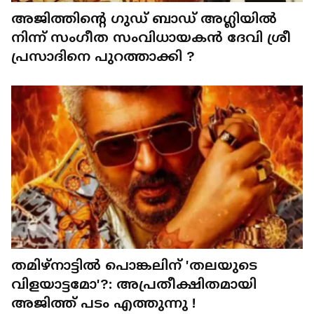
അജിത്തിന്‍റെ ഗുഡ് ബാഡ് അഗ്ലിയില്‍
നിന്ന് സംഗീത സംവിധായകന്‍ ദേവി ശ്രീ
പ്രസാദിനെ പുറത്താക്കി ?
തമിഴ്നാട്ടില്‍ പൊങ്കലിന് 'തലയുടെ
വിളയാട്ടമോ'?: അപ്രതീക്ഷിതമായി
അജിത്ത് പടം എത്തുന്നു !