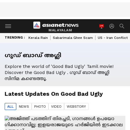
MALAYALAM
TRENDING :
Kerala Rain
Sabarimala Ghee Scam
US - Iran Conflict
ഗുഡ് ബാഡ് അഗ്ലി
Explore the world of 'Good Bad Ugly' Tamil movie!
Discover the Good Bad Ugly . ഗുഡ് ബാഡ് അഗ്ലി
സിനിമ കണ്ടെത്തൂ.
Latest Updates On
Good Bad Ugly
ALL
NEWS
PHOTO
VIDEO
WEBSTORY