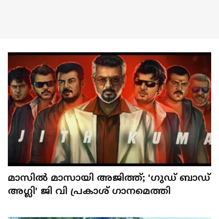
മാസിൽ മാസായി അജിത്ത്; 'ഗുഡ് ബാഡ്
അഗ്ലി' ജി വി പ്രകാശ് ​ഗാനമെത്തി