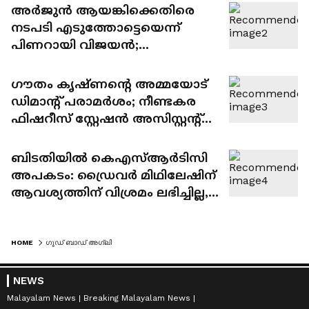
സ്ഥാനത്തേക്ക് ദീപ്തിയോ
അർജുൻ ആയങ്കിക്കെതിരെ
ഐഷ പോറ്റിയോ?
നടപടി എടുത്തോട്ടെയെന്ന്
പിണറായി വിജയൻ;
'ആയങ്കിയെ ന്യായീകരിക്കേണ്ട
ചുമതല തനിക്കില്ല'
ഗൗതം കൃഷ്ണൻ്റെ അമ്മയോട്
ഡിമാന്റ് പരാമർ‌ശം; നീണ്ടകര
ഫിഷറീസ് സ്റ്റേഷൻ അസിസ്റ്റന്റ്
ഡയറക്ടറെ സ്ഥലംമാറ്റി ഉത്തരവ്
ബിടതിയിൽ കെഎസ്ആർടിസി
അപകടം: ഡ്രൈവർ മിഥിലേഷിന്
ആവശ്യത്തിന് വിശ്രമം ലഭിച്ചില്ല,
അപകടകാരണം സിംഗിൾ
ഡ്രൈവർ ഡ്യൂട്ടിയെന്ന് വിമർശനം
HOME
ഗുഡ് ബാഡ് അഗ്ലി
NEWS
Malayalam News
Breaking Malayalam News