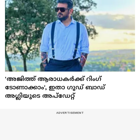
'അജിത്ത് ആരാധകര്‍ക്ക് റിംഗ്
ടോണാക്കാം', ഇതാ ഗുഡ് ബാഡ്
അഗ്ലിയുടെ അപ്‍ഡേറ്റ്