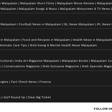
n Malayalam
Malayalam Short Films
Malayalam Movie Review
Malayalam
n Malayalam
Malayalam Songs & Music
Malayalam Miniscreen & TV News
n Malayalam
Football News in Malayalam
ISL News Malayalam
IPL News
s in Malayalam
Food and Recipes in Malayalam
Health News in Malayalam
 Animals Care Tips
Well-being & Mental Health News Malayalam
iculture)
India Art Magazine Malayalam
Malayalam Books
Malayalam Co
s
Conversations Magazine
Web Exclusive Magazine
Web Specials Maga
logies
Fact Check News
Finance
s
Gulf Round Up
Dear Big Ticket
FOLLOW U