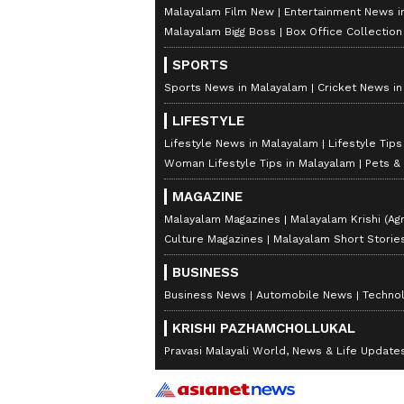
Malayalam Film New
Entertainment News i
Malayalam Bigg Boss
Box Office Collectio
SPORTS
Sports News in Malayalam
Cricket News i
LIFESTYLE
Lifestyle News in Malayalam
Lifestyle Tip
Woman Lifestyle Tips in Malayalam
Pets &
MAGAZINE
Malayalam Magazines
Malayalam Krishi (Agr
Culture Magazines
Malayalam Short Storie
BUSINESS
Business News
Automobile News
Techno
KRISHI PAZHAMCHOLLUKAL
Pravasi Malayali World, News & Life Update