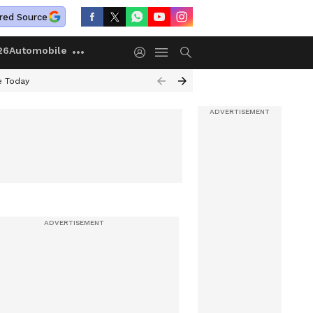
red Source
26
Automobile
e Today