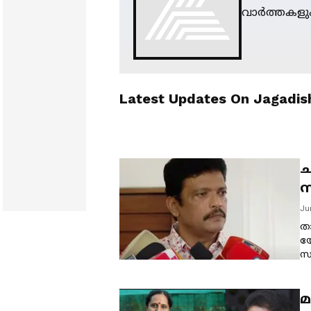
വാർത്തകളും
Latest Updates On
Jagadis
ച
സ
പ
Ju
ത
യ
സം
മ
ര
അ
മ