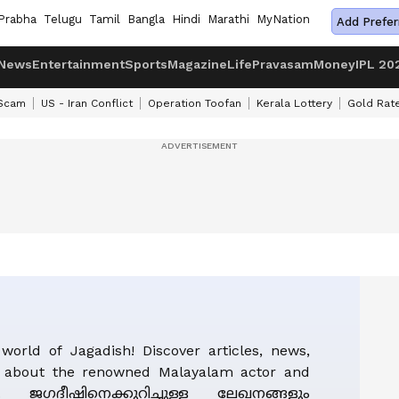
Prabha
Telugu
Tamil
Bangla
Hindi
Marathi
MyNation
Add Prefer
News
Entertainment
Sports
Magazine
Life
Pravasam
Money
IPL 20
 Scam
US - Iran Conflict
Operation Toofan
Kerala Lottery
Gold Rat
world of Jagadish! Discover articles, news,
s about the renowned Malayalam actor and
er. ജഗദീഷിനെക്കുറിച്ചുള്ള ലേഖനങ്ങളും