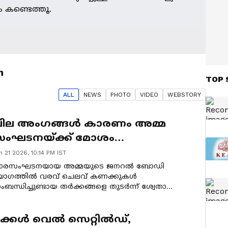
 കണ്ടെത്തൂ.
h
TOP 
ALL
NEWS
PHOTO
VIDEO
WEBSTORY
ില അംഗങ്ങൾ കാരണം അമ്മ
ംഘടനയ്ക്ക് മോശം
്രതിച്ഛായയുണ്ടായി: ജഗദീഷ്
n 21 2026, 10:14 PM IST
ാരസംഘടനയായ അമ്മയുടെ ജനറൽ ബോഡി
ോഗത്തിൽ വരവ് ചെലവ് കണക്കുകൾ
ബന്ധിച്ചുണ്ടായ തർക്കങ്ങളെ തുടർന്ന് ശ്വേതാ
േനോൻ അധ്യക്ഷയായ ഭരണസമിതി ഒന്നടങ്കം
ാജിവെച്ചു. സംഘടനാപരമായ പാളിച്ചകളിൽ
ംഗങ്ങൾക്ക് അതൃപ്തിയുണ്ടായിരുന്നു.
ക്കൾ വെൽ സെറ്റിൽഡ്,