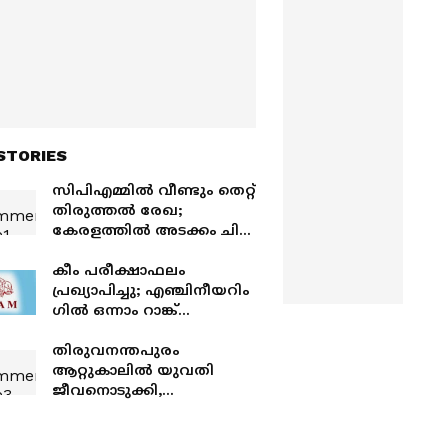
STORIES
സിപിഎമ്മിൽ വീണ്ടും തെറ്റ്
തിരുത്തൽ രേഖ;
കേരളത്തിൽ അടക്കം ചില
നേതാക്കൾക്ക്
പാർലമെൻ്ററി മോഹമെന്ന്
കീം പരീക്ഷാഫലം
വിമർശനം
പ്രഖ്യാപിച്ചു; എഞ്ചിനീയറിം​
ഗിൽ ഒന്നാം റാങ്ക്
അങ്കമാലി സ്വദേശി
റോഷൻ രാജുവിന്
തിരുവനന്തപുരം
ആറ്റുകാലിൽ യുവതി
ജീവനൊടുക്കി,
ഭർ‌ത്താവിന്റെ പീഡനമെന്ന്
പരാതി