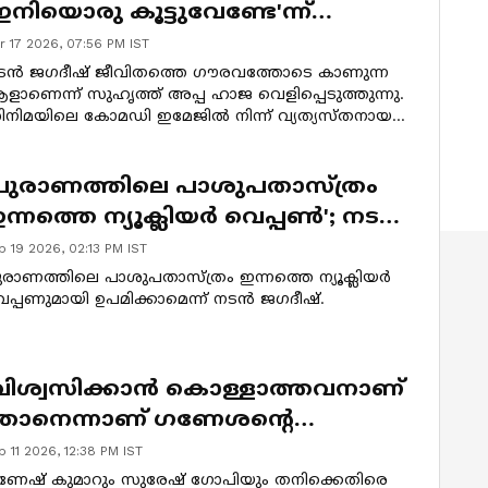
ഇനിയൊരു കൂട്ടുവേണ്ടേ'ന്ന്
ോദിക്കും; ജഗദീഷിന്റെ മറുപടി
r 17 2026, 07:56 PM IST
ന്തെന്ന് പറഞ്ഞ് അപ്പ ഹാജ
ടൻ ജഗദീഷ് ജീവിതത്തെ ഗൗരവത്തോടെ കാണുന്ന
ളാണെന്ന് സുഹൃത്ത് അപ്പ ഹാജ വെളിപ്പെടുത്തുന്നു.
ിനിമയിലെ കോമഡി ഇമേജിൽ നിന്ന് വ്യത്യസ്തനായ
ദ്ദേഹത്തോട് പുനർവിവാഹത്തെക്കുറിച്ച്
ദിച്ചപ്പോഴുള്ള മറുപടിയും അപ്പ ഹാജ തുറന്നു
റഞ്ഞു.
പുരാണത്തിലെ പാശുപതാസ്ത്രം
ന്നത്തെ ന്യൂക്ലിയർ വെപ്പൺ'; നടൻ
​ഗദീഷിന്റെ വാക്കുകൾ വൈറൽ
b 19 2026, 02:13 PM IST
ുരാണത്തിലെ പാശുപതാസ്ത്രം ഇന്നത്തെ ന്യൂക്ലിയർ
പ്പണുമായി ഉപമിക്കാമെന്ന് നടന്‍ ജഗദീഷ്.
വിശ്വസിക്കാന്‍ കൊള്ളാത്തവനാണ്
ാനെന്നാണ് ഗണേശന്‍റെ
ിശ്വാസമെങ്കില്‍...'; ജഗദീഷിന്‍റെ
b 11 2026, 12:38 PM IST
്രതികരണം
ണേഷ് കുമാറും സുരേഷ് ഗോപിയും തനിക്കെതിരെ