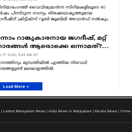
ൂബി ജൂബിലി
നിമാരംഗത്ത് വൈവിദ്ധ്യമാര്‍ന്ന സിനിമകളിലൂടെ 40
ർഷം പിന്നിടുന്ന നടനും തിരക്കഥാകൃത്തുമായ
ദീഷിന് ക്രിട്ടിക്‌സ് റൂബി ജൂബിലി അവാര്‍ഡ് നല്‍കും.
ന്നാം റാങ്കുകാരനായ ജഗദീഷ്, മറ്റ്
ാരങ്ങള്‍ ആരൊക്കെ ഒന്നാമത്?.
ോഹൻലാലിന്റെയും സുരേഷ്
b 17 2025, 11:44 AM IST
ോപിയുടെയും യോഗ്യത
നത്തിനും മുമ്പന്തിയില്‍ എത്തിയ നിരവധി
രങ്ങളുണ്ട് മലയാളത്തില്‍.
Load More
Latest Malayalam News
India News in Malayalam
Kerala News
Crime