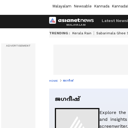
Malayalam
Newsable
Kannada
Kannada
Latest News
TRENDING :
Kerala Rain
Sabarimala Ghee
ജഗദീഷ്
HOME
ജഗദീഷ്
Explore the 
and insight
screenwrit