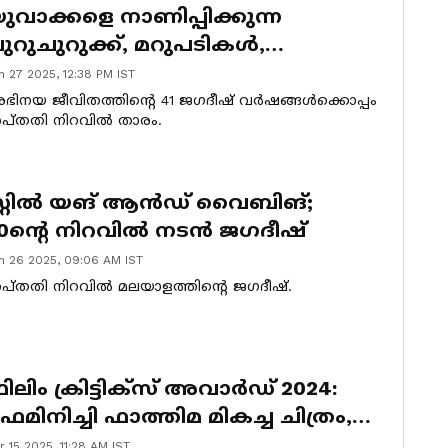
ുവാക്കളെ നാണിപ്പിക്കുന്ന
ുറുചുറുക്ക്, മറുപടികൾ,
ഭിപ്രായങ്ങൾ| Jagadish
n 27 2025, 12:38 PM IST
ഭിനയ ജീവിതത്തിൻ്റെ 41 ജഗദീഷ് വർഷങ്ങൾക്കൊപ്പം
പ്തതി നിറവിൽ താരം.
്റ്റിൽ യങ് ആൻഡ് വൈബിങ്;
0ന്റെ നിറവിൽ നടൻ ജ​ഗദീഷ്
n 26 2025, 09:06 AM IST
പ്തതി നിറവില്‍ മലയാളത്തിന്‍റെ ജഗദീഷ്.
ിലിം ക്രിട്ടിക്‌സ് അവാര്‍ഡ് 2024:
െമിനിച്ചി ഫാത്തിമ മികച്ച ചിത്രം,
ൊവിനോ മികച്ച നടന്‍, ജഗദീഷിന്
r 15 2025, 11:28 AM IST