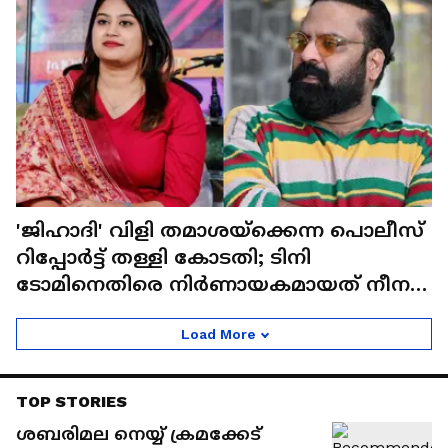
'ജിഹാദി' വിളി തമാശയ്‍ക്കെന്ന പൊലീസ്
റിപ്പോർട്ട് തള്ളി കോടതി; ടിനി
ടോമിനെതിരെ നിര്‍ണായകമായത് നീന
കുറുപ്പിന്‍റെ മൊഴി
Load More
TOP STORIES
ശബരിമല നെയ്യ് ക്രമക്കേട്