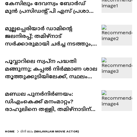
കേസിലും ദേവസ്വം ബോർഡ്
മുൻ പ്രസിഡന്‍റ് പി എസ് പ്രശാന്ത്
പ്രതിയാകും
മുല്ലപ്പെരിയാർ ഡാമിന്റെ
ജലനിരപ്പ്; തമിഴ്നാട്
സർക്കാരുമായി ചർച്ച നടത്തും,
പുതിയ ഡാം വേണം നിലപാടിൽ
മാറ്റമില്ലെന്ന് മന്ത്രി മോൻസ്
പൂവ്വാറിലെ സ്വപ്ന പദ്ധതി
ജോസഫ്
മങ്ങുന്നു; കപ്പൽ നിർമ്മാണ ശാല
തൂത്തുക്കുടിയിലേക്ക്, സ്ഥലം
അന്വേഷിച്ച് കൊച്ചിൻ ഷിപ്പ്
യാർഡ്
മണ്ഡല പുനർനിർണയം:
ഡിഎംകെക്ക് മനംമാറ്റം?
രാഹുലിനെ തള്ളി, തമിഴ്നാടിന്
ദോഷമാകില്ലെങ്കിൽ ബില്ലിനെ
എതിർക്കേണ്ടതില്ല
HOME
ടിനി ടോം (MALAYALAM MOVIE ACTOR)