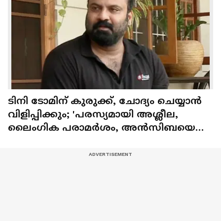
ടിനി ടോമിന് കുരുക്ക്, ചോദ്യം ചെയ്യാൻ
വിളിപ്പിക്കും; 'പരസ്യമായി അശ്ലീല,
ലൈംഗിക പരാമർശം, അൻസിബയെ
ജിഹാദിയെന്നും തീവ്രവാദിയെന്നും
വിളിച്ചു'