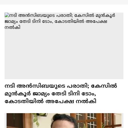
നടി അൻസിബയുടെ പരാതി; കേസിൽ
മുൻകൂർ ജാമ്യം തേടി ടിനി ടോം,
കോടതിയിൽ അപേക്ഷ നൽകി