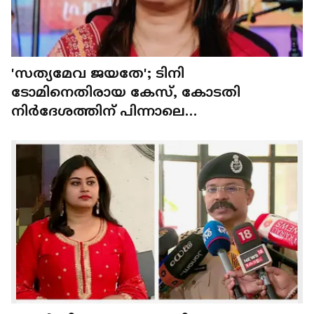
'സത്യമേവ ജയതേ'; ടിനി
ടോമിനെതിരായ കേസ്, കോടതി
നിര്‍ദേശത്തിന് പിന്നാലെ
പ്രതികരണവുമായി അന്‍സിബ ഹസന്‍