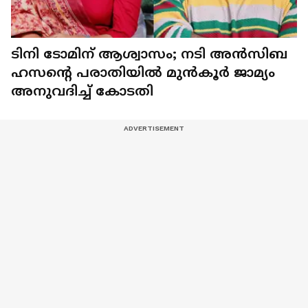
ടിനി ടോമിന് ആശ്വാസം; നടി അൻസിബ
ഹസന്റെ പരാതിയില്‍ മുൻകൂർ ജാമ്യം
അനുവദിച്ച് കോടതി