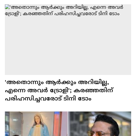
'അതൊന്നും ആർക്കും അറിയില്ല,
എന്നെ അവർ ട്രോളി'; കരഞ്ഞതിന്
പരിഹസിച്ചവരോട് ടിനി ടോം