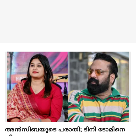
അൻസിബയുടെ പരാതി; ടിനി ടോമിനെ