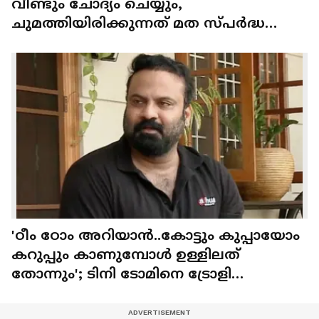
വീണ്ടും ചോ​ദ്യം ചെയ്യും,
ചുമത്തിയിരിക്കുന്നത് മത സ്പർദ്ധ
വളർത്തൽ അടക്കമുള്ള വകുപ്പുകൾ
'ഠീം ഠോം അറിയാൻ..കോട്ടും കുപ്പായോം
കറുപ്പും കാണുമ്പോൾ ഉള്ളിലത്
തോന്നും'; ടിനി ടോമിനെ ട്രോളി
സംവിധായകൻ