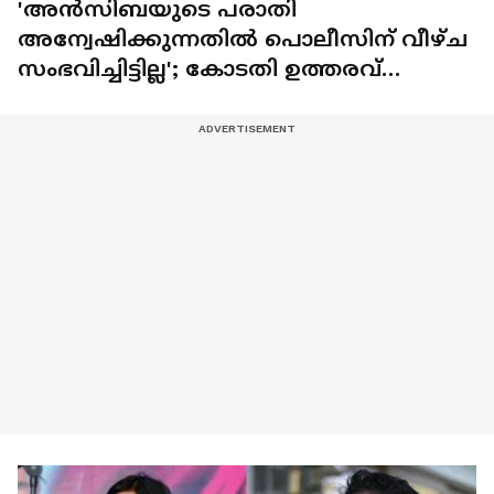
'അൻസിബയുടെ പരാതി
അന്വേഷിക്കുന്നതിൽ പൊലീസിന് വീഴ്ച
സംഭവിച്ചിട്ടില്ല'; കോടതി ഉത്തരവ്
ലഭിച്ചാൽ തുടർനടപടിയെന്ന് കൊച്ചി
സിറ്റി പൊലീസ് കമ്മീഷണർ