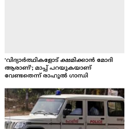
'വിദ്യാർത്ഥികളോട് ക്ഷമിക്കാൻ മോദി
ആരാണ്'; മാപ്പ് പറയുകയാണ്
വേണ്ടതെന്ന് രാഹുൽ ഗാന്ധി