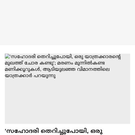
'സഹോദരി തെറിച്ചുപോയി, ഒരു