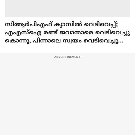
സിആർപിഎഫ് ക്യാമ്പിൽ വെടിവെപ്പ്;
എഎസ്ഐ രണ്ട് ജവാന്മാരെ വെടിവെച്ചു
കൊന്നു, പിന്നാലെ സ്വയം വെടിവെച്ചു
മരിച്ചു