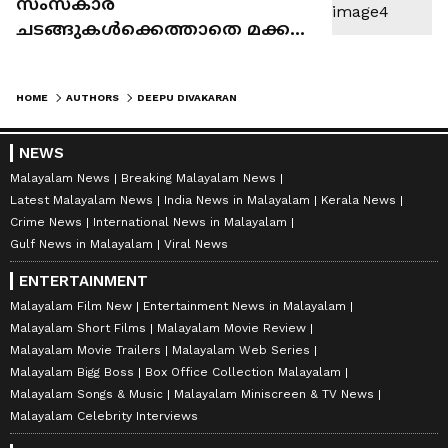
സംസ്കാര
ചടങ്ങുകൾക്കെത്താതെ മക്കൾ,
5100 രൂപ അയച്ച് നൽകി
ഉന്നയിച്ചത് വിചിത്ര ആവശ്യം
HOME
AUTHORS
DEEPU DIVAKARAN
NEWS
Malayalam News
Breaking Malayalam News
Latest Malayalam News
India News in Malayalam
Kerala News
Crime News
International News in Malayalam
Gulf News in Malayalam
Viral News
ENTERTAINMENT
Malayalam Film New
Entertainment News in Malayalam
Malayalam Short Films
Malayalam Movie Review
Malayalam Movie Trailers
Malayalam Web Series
Malayalam Bigg Boss
Box Office Collection Malayalam
Malayalam Songs & Music
Malayalam Miniscreen & TV News
Malayalam Celebrity Interviews