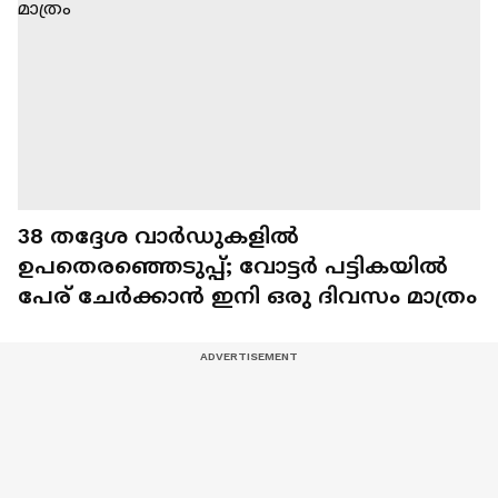
38 തദ്ദേശ വാർഡുകളിൽ
ഉപതെരഞ്ഞെടുപ്പ്; വോട്ടർ പട്ടികയിൽ
പേര് ചേർക്കാൻ ഇനി ഒരു ദിവസം മാത്രം