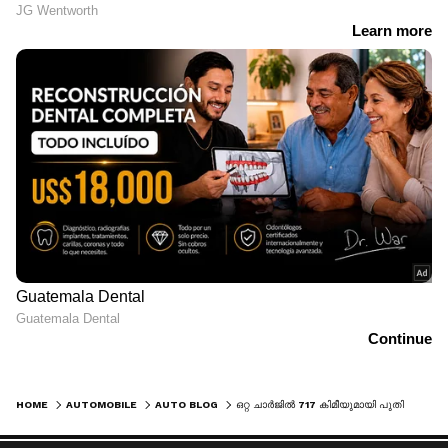
HOME
AUTOMOBILE
AUTO BLOG
ഒറ്റ ചാർജിൽ 717 കിമീയുമായി പുതിയ ചൈനീസ് കാർ! ടിയാഗോ, കോമറ്റ്, സിട്രോൺ തുടങ്ങിയവർ സൈഡാകും