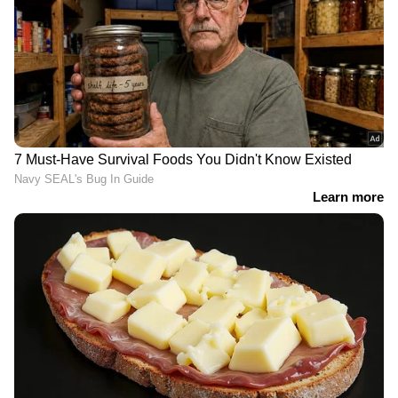
ബ്രാൻഡിൻ്റെ OS ഇൻ്റലിജൻ്റ് കാർ സിസ്റ്റം
ഇതിൽ ഫീച്ചർ ചെയ്യുന്നു. 11 ഹൈ-പ്രിസിഷൻ
റഡാറുകൾ (6 ഫ്രണ്ട്, 5 റിയർ), ഇലക്ട്രോണിക്
സ്റ്റെബിലിറ്റി കൺട്രോൾ ഹൈ പ്ലസ്, ടയർ പ്രഷർ
മോണിറ്ററിംഗ് സിസ്റ്റം, ഫങ്ഷണൽ ക്യാറ്റ്-ഐ
ഓട്ടോമാറ്റിക് ഹെഡ്‌ലൈറ്റുകൾ, 15 ഇഞ്ച്
അലുമിനിയം അലോയ് വീലുകൾ, ക്വാണ്ടം
ലിക്വിഡ് എൽഇഡി ടെയിൽലൈറ്റുകൾ
എന്നിവയും ഇതിന് ലഭിക്കുന്നു.