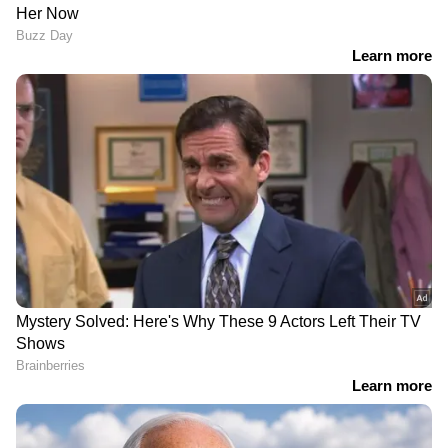
ഇലക്ട്രിക് സെഡാൻ ആണ്. അത് 717
കിലോമീറ്റർ റേഞ്ച് വാഗ്ദാനം ചെയ്യുന്നു. എഐ
ഓപ്പറേറ്റഡ് സൂപ്പർ സ്‌മാർട്ട് കോക്‌പിറ്റും മറ്റ്
ഹൈടെക് ഫീച്ചറുകളുമായാണ് ഈ മോഡൽ
വരുന്നത്. C11 ഇലക്ട്രിക് എസ്‌യുവി നാല്
ട്രിമ്മുകളിൽ വാഗ്ദാനം ചെയ്യുന്നു, ഇത് 650
കിലോമീറ്റർ പരിധിയിലെത്താനും 3.94
DOWNLOAD APP
സെക്കൻഡിൽ പൂജ്യം മുതൽ 100 ​​കിലോമീറ്റർ /
മണിക്കൂർ വേഗത്തിലാക്കാനും പ്രാപ്തമാണ്. 23
ഇൻ്റലിജൻ്റ് ഡ്രൈവർ അസിസ്റ്റ് ഫംഗ്‌ഷനുകൾ,
പനോരമിക് സൺറൂഫ്, 12-സ്പീക്കർ
ആർക്കാമിസ് സൗണ്ട് സിസ്റ്റം തുടങ്ങി നിരവധി
സവിശേഷതകളുമായാണ് C11 വരുന്നത്.