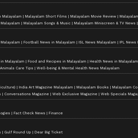
്‌നിസിന് പകരക്കാരനായാണ് എത്തുക. 2027ഓടെ
 ടാറ്റ പഞ്ച്, ഹ്യുണ്ടായി എക്സ്റ്റർ എന്നിവയാകും
n Malayalam
Malayalam Short Films
Malayalam Movie Review
Malayalam
n Malayalam
Malayalam Songs & Music
Malayalam Miniscreen & TV News
ജി, ഇലക്ട്രിക്, സിബിജി, കൂടാതെ സ്ട്രോങ്
n Malayalam
Football News in Malayalam
ISL News Malayalam
IPL News
െടെ വിവിധ എൻജിൻ ഓപ്ഷനുകളോടെ വാഹനം
്ടുകൾ. ഇതിലൂടെ വിവിധ വിഭാഗം ഉപഭോക്താക്കളെ
ം.
s in Malayalam
Food and Recipes in Malayalam
Health News in Malayalam
 Animals Care Tips
Well-being & Mental Health News Malayalam
ിനായി കാത്തിരിക്കാം
ീയതി, വില, സവിശേഷതകൾ എന്നിവയെക്കുറിച്ച്
iculture)
India Art Magazine Malayalam
Malayalam Books
Malayalam Co
ായി പ്രതികരിച്ചിട്ടില്ല. എന്നിരുന്നാലും അടുത്ത
s
Conversations Magazine
Web Exclusive Magazine
Web Specials Maga
 എസ്‌യുവി വിപണിയിലെ മത്സരം കൂടുതൽ
കൾക്ക് കഴിയുമെന്നാണ് വാഹന വിപണി
logies
Fact Check News
Finance
s
Gulf Round Up
Dear Big Ticket