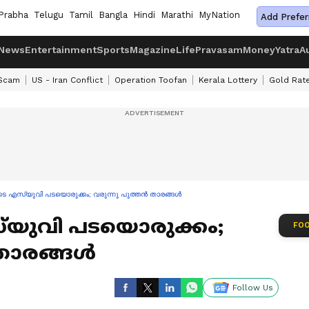
Prabha
Telugu
Tamil
Bangla
Hindi
Marathi
MyNation
Add Prefer
News
Entertainment
Sports
Magazine
Life
Pravasam
Money
Yatra
A
 Scam
US - Iran Conflict
Operation Toofan
Kerala Lottery
Gold Rat
ടെ എസ്‌യുവി പടയൊരുക്കം; വരുന്നു പുത്തൻ താരങ്ങൾ
‌യുവി പടയൊരുക്കം;
FOO
 താരങ്ങൾ
Follow Us