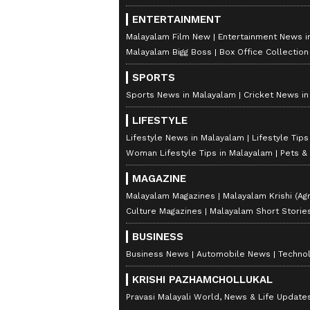
വിപണിയിൽ നിന്ന് പിൻവലിച്ച ഇഗ
ENTERTAINMENT
അവതരിപ്പിക്കപ്പെടുമെന്നാണ് സൂചന.
Malayalam Film New
Entertainment News i
പ്രധാന എതിരാളികൾ.
Malayalam Bigg Boss
Box Office Collectio
SPORTS
മൈൽഡ് ഹൈബ്രിഡ് പെട്രോൾ, സിഎൻ
Sports News in Malayalam
Cricket News i
ഹൈബ്രിഡ് പവർട്രെയിൻ ഉൾപ്പ
അവതരിപ്പിക്കുമെന്നാണ് റിപ്പോർട
LIFESTYLE
ലക്ഷ്യമിടാനാണ് മാരുതിയുടെ നീക്ക
Lifestyle News in Malayalam
Lifestyle Tip
Woman Lifestyle Tips in Malayalam
Pets &
ഔദ്യോഗിക പ്രഖ്യാപനത്ത
MAGAZINE
പുതിയ എസ്‌യുവികളുടെ ലോഞ്ച് ത
Malayalam Magazines
Malayalam Krishi (Agr
മാരുതി സുസുക്കി ഇതുവരെ ഔദ്യോഗികമ
Culture Magazines
Malayalam Short Storie
മൂന്ന് വർഷത്തിനുള്ളിൽ ഇന്ത്യൻ
BUSINESS
ശക്തമാക്കാൻ ഈ പുതിയ മോഡലു
Business News
Automobile News
Techno
വിദഗ്ധരുടെ വിലയിരുത്തൽ.
KRISHI PAZHAMCHOLLUKAL
Pravasi Malayali World, News & Life Update