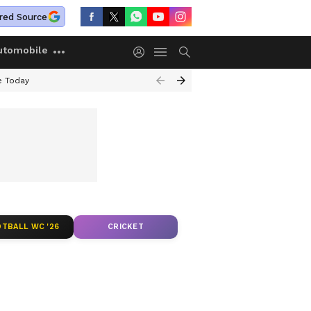
red Source
utomobile
e Today
TBALL WC '26
CRICKET