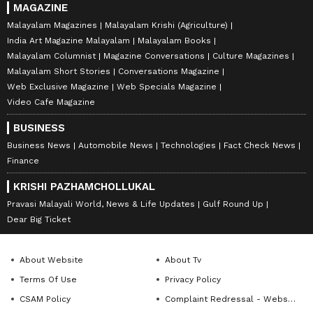
MAGAZINE
Malayalam Magazines
Malayalam Krishi (Agriculture)
India Art Magazine Malayalam
Malayalam Books
Malayalam Columnist
Magazine Conversations
Culture Magazines
Malayalam Short Stories
Conversations Magazine
Web Exclusive Magazine
Web Specials Magazine
Video Cafe Magazine
BUSINESS
Business News
Automobile News
Technologies
Fact Check News
Finance
KRISHI PAZHAMCHOLLUKAL
Pravasi Malayali World, News & Life Updates
Gulf Round Up
Dear Big Ticket
About Website
About Tv
Terms Of Use
Privacy Policy
CSAM Policy
Complaint Redressal - Website