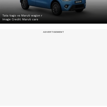
Tata tiago vs Maruti wagon r
Image Credit:
Maruti cars