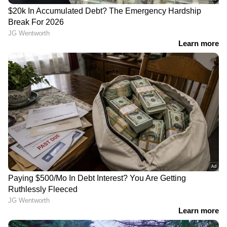
മാരുതി സുസുക്കി ഫ്രോങ്ക്സ്: ജൂൺ മുതൽ
വിലയിൽ വൻ കുതിപ്പ്!
റെയിൽവേയിൽ മാരുതി സുസുക്കിയുടെ
പുതിയ ചരിത്രം; എന്താണ് ആ നേട്ടം?
RECOMMENDED STORIES
കിയ സോണറ്റ്: ഓഗസ്റ്റിൽ
51,299 രൂപ മുതൽ
45,000 രൂപയുടെ വമ്പൻ
ഐഫോൺ! ഫ്ലിപ്‍കാർട്ട്
ഓഫർ!
സെയിലിൽ
ഐഫോണുകൾക്ക് വൻ
വിലക്കുറവ്