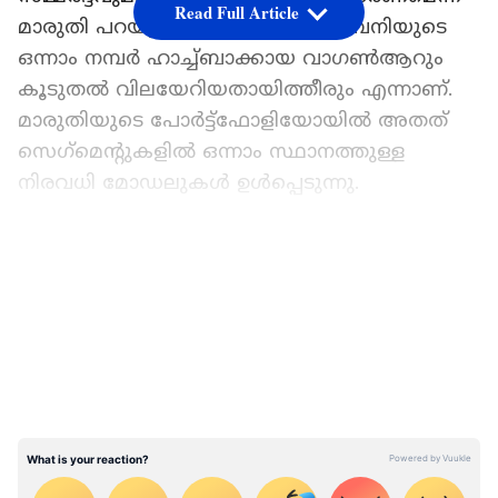
Read Full Article
മാരുതി പറയുന്നു. ഇതിനർത്ഥം കമ്പനിയുടെ
ഒന്നാം നമ്പർ ഹാച്ച്ബാക്കായ വാഗൺആറും
കൂടുതൽ വിലയേറിയതായിത്തീരും എന്നാണ്.
മാരുതിയുടെ പോർട്ട്‌ഫോളിയോയിൽ അതത്
സെഗ്‌മെന്റുകളിൽ ഒന്നാം സ്ഥാനത്തുള്ള
നിരവധി മോഡലുകൾ ഉൾപ്പെടുന്നു.
വാഗൺആർ ഹാച്ച്ബാക്ക് ഉൾപ്പെടെ
LATEST VIDEOS
കമ്പനിയുടെ ഏറ്റവും കൂടുതൽ
വിറ്റഴിക്കപ്പെടുന്ന കാറാണ് വാഗൺആർ.
നിലവിൽ, കാറിന്റെ പ്രാരംഭ എക്സ്-ഷോറൂം
വില 498,900 രൂപ ആണ്. വില 30,000 രൂപ
വർദ്ധിക്കുകയാണെങ്കിൽ, അതിന്റെ വേരിയന്റ്
തിരിച്ചുള്ള വിലനിർണ്ണയം നമുക്ക്
പരിശോധിക്കാം.