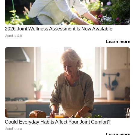
മഹീന്ദ്രയുടെ മൊത്തത്തിലുള്ള വിൽപ്പനയിൽ
വർഷം തോറും 20% വർധനയുണ്ടായി.
എല്ലായ്‌പ്പോഴും എന്നപോലെ, കമ്പനിയുടെ
യൂട്ടിലിറ്റി വെഹിക്കിൾ (യുവി) അല്ലെങ്കിൽ
എസ്‌യുവി ശ്രേണി മഹീന്ദ്രയുടെ ശ്രദ്ധേയമായ
പ്രകടനത്തിൽ ഒരു പ്രധാന പങ്ക് വഹിച്ചിട്ടുണ്ട്.
ആഭ്യന്തര വിപണിയിൽ മാത്രം കമ്പനി 58,021
എസ്‌യുവികൾ വിറ്റു. കയറ്റുമതിയും
ഉൾപ്പെടുത്തിയാൽ, ഈ കണക്ക് 59,573
യൂണിറ്റിലെത്തി എന്നാണ് റിപ്പോർട്ടുകൾ.