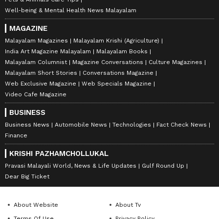
Well-being & Mental Health News Malayalam
MAGAZINE
Malayalam Magazines
Malayalam Krishi (Agriculture)
India Art Magazine Malayalam
Malayalam Books
Malayalam Columnist
Magazine Conversations
Culture Magazines
Malayalam Short Stories
Conversations Magazine
Web Exclusive Magazine
Web Specials Magazine
Video Cafe Magazine
BUSINESS
Business News
Automobile News
Technologies
Fact Check News
Finance
KRISHI PAZHAMCHOLLUKAL
Pravasi Malayali World, News & Life Updates
Gulf Round Up
Dear Big Ticket
About Website
About Tv
Terms Of Use
Privacy Policy