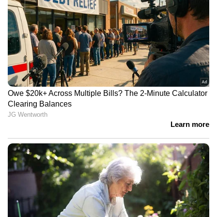
2026 മെയ് മാസത്തിൽ മഹീന്ദ്രയുടെ മികച്ച
വിൽപ്പന
2026 മെയ് മാസം മഹീന്ദ്രയ്ക്ക് വളരെ
മികച്ചതായിരുന്നു. കയറ്റുമതി ഉൾപ്പെടെ
കഴിഞ്ഞ മാസം കമ്പനി ആകെ 99,636
യൂണിറ്റുകൾ വിറ്റു. ഈ കാലയളവിൽ