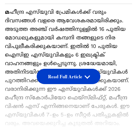
മ
ഹീന്ദ്ര എസ്‌യുവി പ്രേമികൾക്ക് വരും
ദിവസങ്ങൾ വളരെ ആവേശകരമായിരിക്കും.
അടുത്ത അഞ്ച് വർഷത്തിനുള്ളിൽ 16 പുതിയ
മോഡലുകളുമായി കമ്പനി തങ്ങളുടെ നിര
വിപുലീകരിക്കുകയാണ്. ഇതിൽ 10 പുതിയ
ഐസിഇ എസ്‌യുവികളും 6 ഇലക്ട്രിക്
വാഹനങ്ങളും ഉൾപ്പെടുന്നു. ശ്രദ്ധേയമായി,
അതിനിടയിൽ രണ്ട് ശക്തമായ എസ്‌യുവികൾ
Read Full Article
പുറത്തിറക്കാൻ കമ്പനി തയ്യാറെടുക്കുകയാണ്.
വരാനിരിക്കുന്ന ഈ എസ്‌യുവികൾക്ക് 2026
മഹീന്ദ്ര സ്കോർപിയോ ഫെയ്‌സ്‌ലിഫ്റ്റ്, മഹീന്ദ്ര
വിഷൻ എസ് എന്നിങ്ങനെയാണ് പേരുകൾ. ഈ
എസ്‌യുവികൾ 7-ഉം 5-ഉം സീറ്റർ പതിപ്പുകളിൽ
വരും. അവയെക്കുറിച്ച കൂടുതൽ അറിയാം.
ഏഷ്യാനെറ്റ് ന്യൂസ് പ്രധാന വാർത്താ സ്രോതസായി