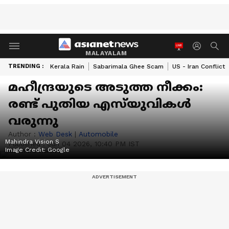
MALAYALAM
TRENDING :
Kerala Rain
Sabarimala Ghee Scam
US - Iran Conflict
മഹീന്ദ്രയുടെ അടുത്ത നീക്കം:
രണ്ട് പുതിയ എസ്‌യുവികൾ
വരുന്നു
Author :
Web Desk
|
Automobile
Mahindra Vision S
Published :
Jun 04 2026, 10:40 PM IST
Image Credit:
Google