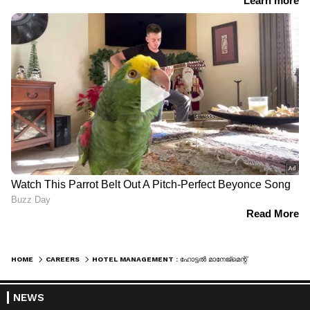
HOME
CAREERS
HOTEL MANAGEMENT : ഹോട്ടൽ മാനേജ്‌മെന്റ് പൊതുപ്രവേശന പരീക്ഷയ്ക്ക് മെയ് 16 വരെ അപേക്ഷ; പരീക്ഷ ജൂൺ 18 ന്
NEWS