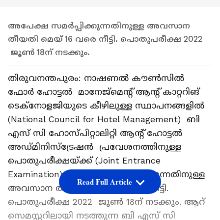
അപേക്ഷ സമർപ്പിക്കുന്നതിനുള്ള അവസാന
തീയതി മെയ് 16 വരെ നീട്ടി. പൊതുപരീക്ഷ 2022
ജൂൺ 18ന് നടക്കും.
തിരുവനന്തപുരം: നാഷണൽ കൗൺസിൽ
ഫോർ ഹോട്ടൽ മാനേജ്മെന്റ് ആന്റ് കാറ്ററിങ്
ടെക്‌നോളജിയുടെ കീഴിലുള്ള സ്ഥാപനങ്ങളിൽ
(National Council for Hotel Management) ബി
എസ് സി ഹോസ്‌പിറ്റാലിറ്റി ആന്റ് ഹോട്ടൽ
അഡ്‌മിനിസ്‌ട്രേഷൻ പ്രവേശനത്തിനുള്ള
പൊതുപരീക്ഷയ്ക്ക് (Joint Entrance
Examination) അപേക്ഷ സമർപ്പിക്കുന്നതിനുള്ള
Read Full Article
അവസാന തീയതി മെയ് 16 വരെ നീട്ടി.
പൊതുപരീക്ഷ 2022 ജൂൺ 18ന് നടക്കും. ആറ്
സെമസ്റ്ററിലായി നടത്തുന്ന ബി എസ് സി