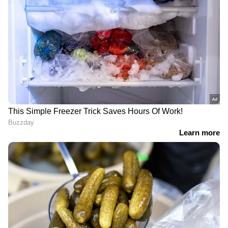
'യു ടേൺ അടിച്ച്
അപര്‍ണ പ്രഭാകറിന് ഒന്നാം
സർക്കാർ', ഗുരുവായൂർ
റാങ്ക്, ഇസാ ബിജുവിനും
ദേവസ്വം
എസ് കൃഷ്ണകുമാറിനും
ബോർഡിലേക്കുളള
രണ്ടും മൂന്നും റാങ്കുകൾ;
നിയമനങ്ങളിൽ
പ്രസ് ക്ലബ് ജേണലിസം
ഉദ്യോഗാർത്ഥികൾക്ക്
ഫലം പ്രഖ്യാപിച്ചു
തിരിച്ചടി, യുഡിഎഫിന്
ഇരട്ടത്താപ്പെന്ന്
ഉദ്യോഗാർത്ഥികൾ
സ്‌ഫടികത്തിലെ മണിയടി
പരീക്ഷകളുടെ വിശ്വാസ്യത
യന്ത്രം മുതൽ റോബോട്ട്
നിലനിറുത്തണം,
വരെ, ഒറ്റ മോട്ടോറിൽ
വിദ്യാഭ്യാസ രംഗത്ത് ടാസ്ക്
വിസ്മയം തീർത്ത് ലെവിൻ,
ഫോഴ്സ് ,