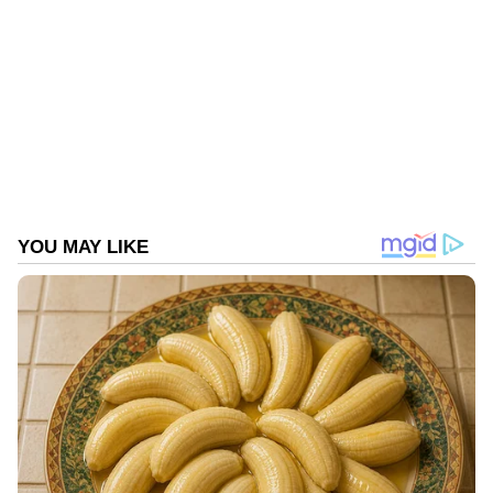
WD
താൽപര്യമുള്ള വിദ്യാർത്ഥികൾ നാഷണൽ
ടെസ്റ്റിംഗ് ഏജൻസിയുടെ
Follow Us
www.nchmjee.nta.nic.in വെബ്‌സൈറ്റ് മുഖേന
മെയ് 16 നു മുൻപായി ഓൺലൈനായി
അപേക്ഷ സമർപ്പിക്കണം. കൂടുതൽ
വിവരങ്ങൾക്ക് സ്റ്റേറ്റ് ഇൻസ്റ്റിറ്റ്യൂട്ട് ഓഫ്
ഹോസ്പിറ്റാലിറ്റി മാനേജ്‍മെന്റ് നടത്തുന്ന
പൊതുപരീക്ഷ ഹെൽപ്ഡെസ്കുമായി
ബന്ധപ്പെടുക. 0495 - 2385861, 9400508499.
DOWNLOAD APP