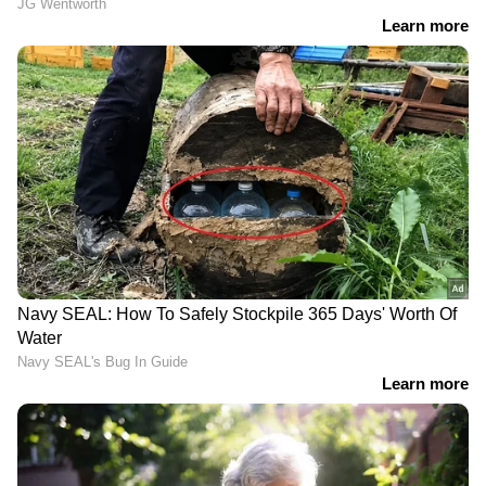
പ്രതീക്ഷിക്കുന്നതായി വാർത്താ സമ്മേളനത്തിൽ
പങ്കെടുത്ത ജർമൻ ഫെഡറൽ എംപ്ലോയ്മന്റ്
ഏജൻസി ഇന്റർനാഷണൽ റിലേഷൻസ് കൺട്രി
ഓഫിസർ സ്റ്റെഫാനി ഹാല പറഞ്ഞു. നോർക്ക
റൂട്സ് സി.ഇ.ഒ. കെ. ഹരികൃഷ്ണൻ നമ്പൂതിരി,
ജർമൻ ഏജൻസി ഫോർ ഇൻഷർനാഷണൽ
കോ-ഓപ്പറേഷൻ പ്രോഗ്രാം മാനേജർ ഗുഡ്രുൻ
നദോൽ എന്നിവരും വാർത്താ സമ്മേളനത്തിൽ
പങ്കെടുത്തു.