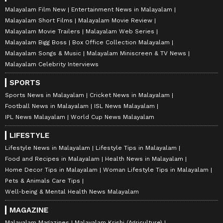
Malayalam Film New
Entertainment News in Malayalam
Malayalam Short Films
Malayalam Movie Review
Malayalam Movie Trailers
Malayalam Web Series
Malayalam Bigg Boss
Box Office Collection Malayalam
Malayalam Songs & Music
Malayalam Miniscreen & TV News
Malayalam Celebrity Interviews
SPORTS
Sports News in Malayalam
Cricket News in Malayalam
Football News in Malayalam
ISL News Malayalam
IPL News Malayalam
World Cup News Malayalam
LIFESTYLE
Lifestyle News in Malayalam
Lifestyle Tips in Malayalam
Food and Recipes in Malayalam
Health News in Malayalam
Home Decor Tips in Malayalam
Woman Lifestyle Tips in Malayalam
Pets & Animals Care Tips
Well-being & Mental Health News Malayalam
MAGAZINE
Malayalam Magazines
Malayalam Krishi (Agriculture)