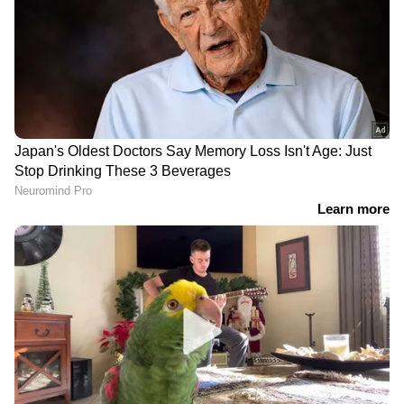
ത്രിഭാഷാ നയത്തിൽ മാർഗ
അപൂർവ നിമിഷത്തിന്
നിർദേശങ്ങൾ
സാക്ഷ്യം വഹിച്ച് ഐഐടി
പുറത്തിറക്കി സിബിഎസ്ഇ,
മദ്രാസ്; ഒരുമിച്ച് പഠിച്ച് ഒരേ
10-ാം ക്ലാസിൽ മൂന്നാം ഭാഷ
വേദിയിൽ ബിരുദം
പരീക്ഷ ഇക്കുറിയില്ല
ഏറ്റുവാങ്ങി അമ്മയും
മകനും
ഐഎഎസ്
പ്ലസ് വണ്ണിന് പഠിക്കാൻ
ഉദ്യോഗസ്ഥരോ
പത്താം ക്ലാസ് തോറ്റ
അധ്യാപകരോ ആവും
ആളുടെ കവിത;
മുൻപ് മികച്ച
പരാജയത്തിൽ നിന്ന്
അമ്മയാവാൻ ശ്രമിക്കൂ,
പാഠപുസ്തകത്തിലേക്കുള്ള
ബിരുദദാന ചടങ്ങിൽ
യാത്ര സ്വപ്നതുല്യമെന്ന്
ഗവർണറുടെ ഉപദേശം,
കായംകുളം സ്വദേശി
വിവാദം