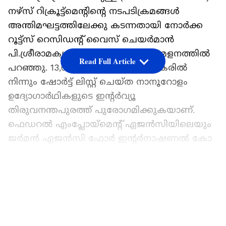
നഴ്‌സ് റിക്രൂട്ട്‌മെന്റിന്റെ നടപടിക്രമങ്ങൾ
അന്തിമഘട്ടത്തിലേക്കു കടന്നതായി നോർക്ക
റൂട്ട്‌സ് റെസിഡന്റ് വൈസ് ചെയർമാൻ
പി.ശ്രീരാമകൃഷ്ണൻ വാർത്താസമ്മേളനത്തിൽ
Read Full Article
പറഞ്ഞു. 13,000ത്തോളം അപേക്ഷകരിൽ
നിന്നും ഷോർട്ട് ലിസ്റ്റ് ചെയ്ത നാനൂറോളം
ഉദ്യോഗാർഥികളുടെ ഇന്റർവ്യൂ
തിരുവനന്തപുരത്ത് പുരോഗമിക്കുകയാണ്.
ഫെഡറൽ എംപ്ലോയ്‌മെന്റ് ഏജൻസിയിലെയും
ജർമൻ ഏജൻസി ഫോർ ഇന്റർനാഷണൽ കോ
ഓപ്പറേഷനിലേയും എട്ട് ഉദ്യോഗസ്ഥർ
തിരുവനന്തപുരത്ത് ക്യാമ്പ് ചെയ്താണ്
LATEST VIDEOS
ഇന്റർവ്യൂ നടത്തുന്നത്. ഈ മാസം നാലിന്
ആരംഭിച്ച ഇന്റർവ്യൂ 13ന് അവസാനിക്കുമെന്നും
അദ്ദേഹം പറഞ്ഞു.