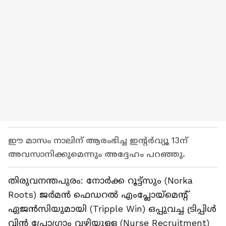
ഈ മാസം നാലിന് ആരംഭിച്ച ഇന്റർവ്യൂ 13ന്
അവസാനിക്കുമെന്നും അദ്ദേഹം പറഞ്ഞു.
തിരുവനന്തപുരം: നോർക്ക റൂട്ട്‌സും (Norka
Roots) ജർമൻ ഫെഡറൽ എംപ്ലോയ്‌മെന്റ്
ഏജൻസിയുമായി (Tripple Win) ഒപ്പുവച്ച ട്രിപ്പിൾ
വിൻ പ്രോഗ്രാം വഴിയുള്ള (Nurse Recruitment)