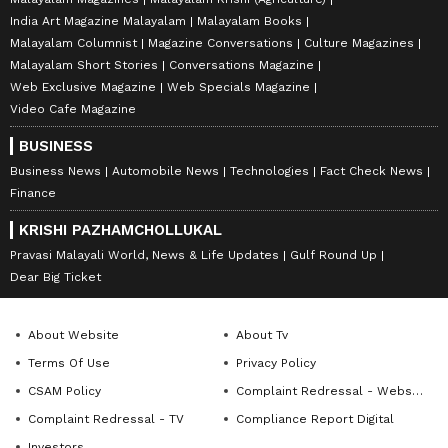
India Art Magazine Malayalam
Malayalam Books
Malayalam Columnist
Magazine Conversations
Culture Magazines
Malayalam Short Stories
Conversations Magazine
Web Exclusive Magazine
Web Specials Magazine
Video Cafe Magazine
BUSINESS
Business News
Automobile News
Technologies
Fact Check News
Finance
KRISHI PAZHAMCHOLLUKAL
Pravasi Malayali World, News & Life Updates
Gulf Round Up
Dear Big Ticket
About Website
About Tv
Terms Of Use
Privacy Policy
CSAM Policy
Complaint Redressal - Website
Complaint Redressal - TV
Compliance Report Digital
Investors