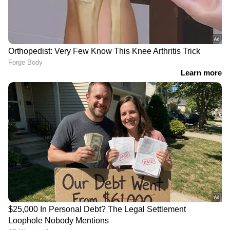
ഈ മേഖലകളിൽ കേരളത്തിന്റെ അക്കാദമിക
നിലവാരം പരിശോധിക്കുന്നതിനും ജർമനിയിലെ
കരിക്കുലം തൊഴിൽ നിയമങ്ങൾ
പരിചയപ്പെടുത്തുന്നതിനുമായി ജർമൻ
ഉദ്യോഗസ്ഥരും കേരളത്തിൽ നിന്നുള്ള
ബന്ധപ്പെട്ട മേഖലയിലെ വിദഗ്ധരും
ഒത്തുചേർന്ന് ഇൻഡോ ജർമൻ മൈഗ്രേഷൻ
ഉന്നതതല ശിൽപശാലയും സംഘടിപ്പിച്ചു.
ശിൽപശാലയിൽ ഉരുത്തിരിഞ്ഞ
അഭിപ്രായങ്ങൾ ക്രോഡീകരിച്ച് തുടർ
നടപടികൾക്ക് നോർക്ക് റൂട്ട്‌സ്
മുൻകൈയെടുക്കുമെന്നും അദ്ദേഹം പറഞ്ഞു.
ഭാവിയിലും വിവിധ മേഖലകളിൽ
കേരളവുമായുള്ള സഹകരണം