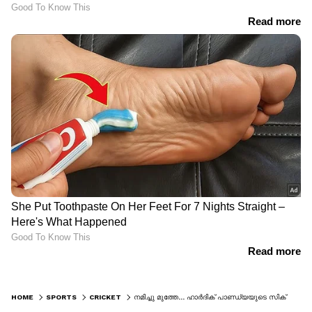
HOME
SPORTS
CRICKET
നമിച്ചു മുത്തേ... ഹാര്‍ദിക് പാണ്ഡ്യയുടെ സിക്‌സര്‍ ഫിനിഷിംഗിന് ഡികെയുടെ വീരവണക്കം- വൈറല്‍ വീഡിയോ